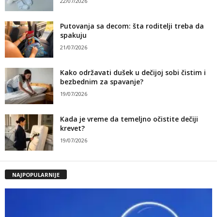
22/07/2026
Putovanja sa decom: šta roditelji treba da
spakuju
21/07/2026
Kako održavati dušek u dečijoj sobi čistim i
bezbednim za spavanje?
19/07/2026
Kada je vreme da temeljno očistite dečiji
krevet?
19/07/2026
NAJPOPULARNIJE