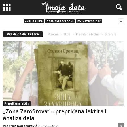
ANALIZA LIKA
DRAMSKI TEKSTOVI
EDUKATIVNE IGRE
PREPRIČANA LEKTIRA
Početna
Škola
Prepričana lektira
Strana 8
Prepričana lektira
„Zona Zamfirova“ – prepričana lektira i
analiza dela
Predrag Konatarević
-
04/12/2017
0