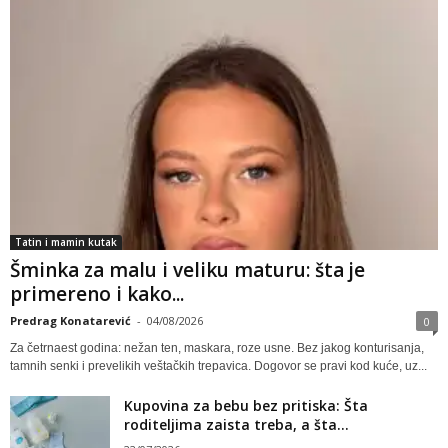
Tatin i mamin kutak
Šminka za malu i veliku maturu: šta je
primereno i kako...
Predrag Konatarević
-
04/08/2026
0
Za četrnaest godina: nežan ten, maskara, roze usne. Bez jakog konturisanja,
tamnih senki i prevelikih veštačkih trepavica. Dogovor se pravi kod kuće, uz...
Kupovina za bebu bez pritiska: Šta
roditeljima zaista treba, a šta...