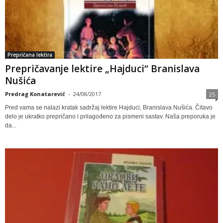
Prepričana lektira
Prepričavanje lektire „Hajduci“ Branislava
Nušića
Predrag Konatarević
-
24/08/2017
25
Pred vama se nalazi kratak sadržaj lektire Hajduci, Branislava Nušića. Čitavo
delo je ukratko prepričano i prilagođeno za pismeni sastav. Naša preporuka je
da...