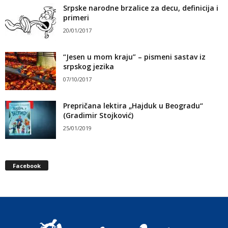
Srpske narodne brzalice za decu, definicija i
primeri
20/01/2017
“Jesen u mom kraju” – pismeni sastav iz
srpskog jezika
07/10/2017
Prepričana lektira „Hajduk u Beogradu“
(Gradimir Stojković)
25/01/2019
Facebook