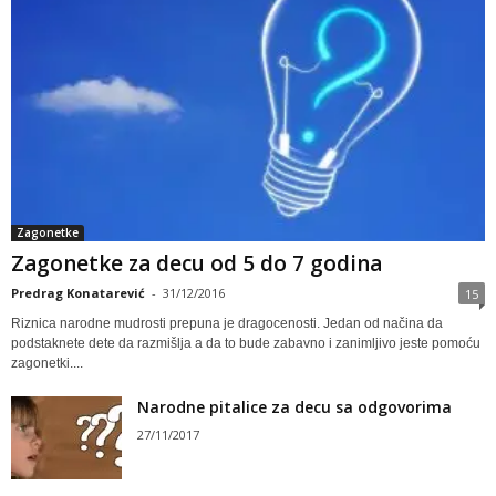
Zagonetke
Zagonetke za decu od 5 do 7 godina
Predrag Konatarević
-
31/12/2016
15
Riznica narodne mudrosti prepuna je dragocenosti. Jedan od načina da
podstaknete dete da razmišlja a da to bude zabavno i zanimljivo jeste pomoću
zagonetki....
Narodne pitalice za decu sa odgovorima
27/11/2017