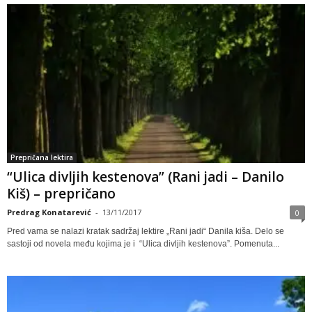
Prepričana lektira
“Ulica divljih kestenova” (Rani jadi – Danilo
Kiš) – prepričano
Predrag Konatarević
-
13/11/2017
0
Pred vama se nalazi kratak sadržaj lektire „Rani jadi“ Danila kiša. Delo se
sastoji od novela među kojima je i “Ulica divljih kestenova”. Pomenuta...