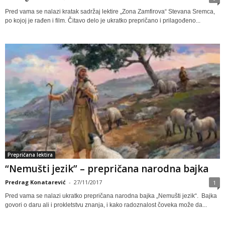
Pred vama se nalazi kratak sadržaj lektire „Zona Zamfirova“ Stevana Sremca,
po kojoj je rađen i film. Čitavo delo je ukratko prepričano i prilagođeno...
Prepričana lektira
“Nemušti jezik” – prepričana narodna bajka
Predrag Konatarević
-
27/11/2017
1
Pred vama se nalazi ukratko prepričana narodna bajka „Nemušti jezik“. Bajka
govori o daru ali i prokletstvu znanja, i kako radoznalost čoveka može da...