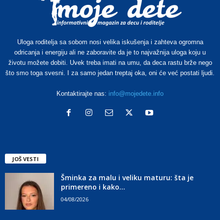
Uloga roditelja sa sobom nosi velika iskušenja i zahteva ogromna
odricanja i energiju ali ne zaboravite da je to najvažnija uloga koju u
životu možete dobiti. Uvek treba imati na umu, da deca rastu brže nego
što smo toga svesni. I za samo jedan treptaj oka, oni će već postati ljudi.
Kontaktirajte nas:
info@mojedete.info
JOŠ VESTI
Šminka za malu i veliku maturu: šta je
primereno i kako...
04/08/2026