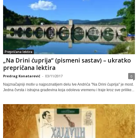
Prepričana lektira
„Na Drini ćuprija“ (pismeni sastav) – ukratko
prepričana lektira
Predrag Konatarević
-
03/11/2017
0
Najznačajniji motiv u najpoznatijem delu Ive Andrića "Na Drini ćuprija" je most.
Jedna čvrsta i istrajna građevina koja odoleva vremenu i traje kroz sve prilike...