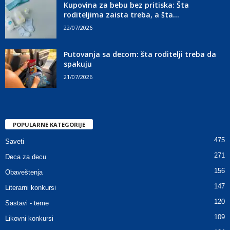
Kupovina za bebu bez pritiska: Šta
roditeljima zaista treba, a šta...
22/07/2026
Putovanja sa decom: šta roditelji treba da
spakuju
21/07/2026
POPULARNE KATEGORIJE
475
Saveti
271
Deca za decu
156
Obaveštenja
147
Literarni konkursi
120
Sastavi - teme
109
Likovni konkursi