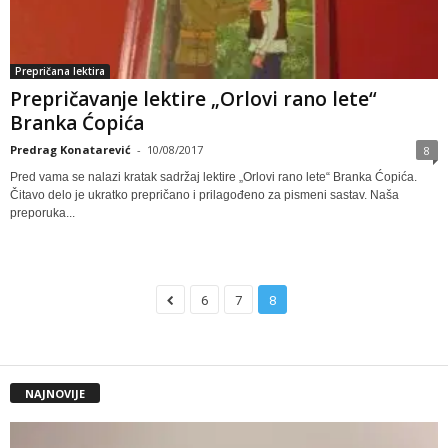
Prepričana lektira
Prepričavanje lektire „Orlovi rano lete“
Branka Ćopića
Predrag Konatarević
-
10/08/2017
8
Pred vama se nalazi kratak sadržaj lektire „Orlovi rano lete“ Branka Ćopića.
Čitavo delo je ukratko prepričano i prilagođeno za pismeni sastav. Naša
preporuka...
6
7
8
NAJNOVIJE