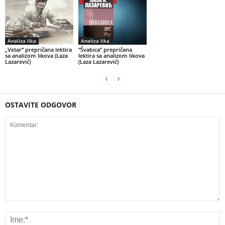
Analiza lika
Analiza lika
„Vetar“ prepričana lektira
“Švabica” prepričana
sa analizom likova (Laza
lektira sa analizom likova
Lazarević)
(Laza Lazarević)
OSTAVITE ODGOVOR