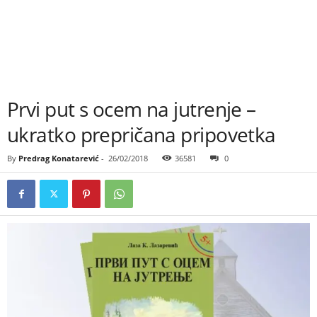
Prvi put s ocem na jutrenje –
ukratko prepričana pripovetka
By
Predrag Konatarević
-
26/02/2018
36581
0