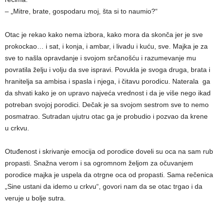
– „Mitre, brate, gospodaru moj, šta si to naumio?“
Otac je rekao kako nema izbora, kako mora da skonča jer je sve
prokockao… i sat, i konja, i ambar, i livadu i kuću, sve. Majka je za
sve to našla opravdanje i svojom srčanošću i razumevanje mu
povratila želju i volju da sve ispravi. Povukla je svoga druga, brata i
hranitelja sa ambisa i spasla i njega, i čitavu porodicu. Naterala ga
da shvati kako je on upravo najveća vrednost i da je više nego ikad
potreban svojoj porodici. Dečak je sa svojom sestrom sve to nemo
posmatrao. Sutradan ujutru otac ga je probudio i pozvao da krene
u crkvu.
Otuđenost i skrivanje emocija od porodice doveli su oca na sam rub
propasti. Snažna verom i sa ogromnom željom za očuvanjem
porodice majka je uspela da otrgne oca od propasti. Sama rečenica
„Sine ustani da idemo u crkvu“, govori nam da se otac trgao i da
veruje u bolje sutra.