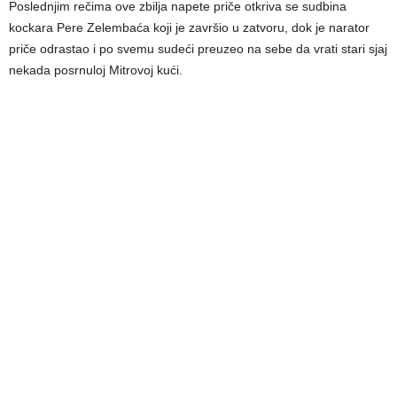
Poslednjim rečima ove zbilja napete priče otkriva se sudbina
kockara Pere Zelembaća koji je završio u zatvoru, dok je narator
priče odrastao i po svemu sudeći preuzeo na sebe da vrati stari sjaj
nekada posrnuloj Mitrovoj kući.