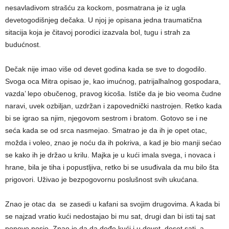
nesavladivom strašću za kockom, posmatrana je iz ugla
devetogodišnjeg dečaka. U njoj je opisana jedna traumatična
sitacija koja je čitavoj porodici izazvala bol, tugu i strah za
budućnost.
Dečak nije imao više od devet godina kada se sve to dogodilo.
Svoga oca Mitra opisao je, kao imućnog, patrijalhalnog gospodara,
vazda’ lepo obučenog, pravog kicoša. Ističe da je bio veoma čudne
naravi, uvek ozbiljan, uzdržan i zapovednički nastrojen. Retko kada
bi se igrao sa njim, njegovom sestrom i bratom. Gotovo se i ne
seća kada se od srca nasmejao. Smatrao je da ih je opet otac,
možda i voleo, znao je noću da ih pokriva, a kad je bio manji sećao
se kako ih je držao u krilu. Majka je u kući imala svega, i novaca i
hrane, bila je tiha i popustljiva, retko bi se usuđivala da mu bilo šta
prigovori. Uživao je bezpogovornu poslušnost svih ukućana.
Znao je otac da se zasedi u kafani sa svojim drugovima. A kada bi
se najzad vratio kući nedostajao bi mu sat, drugi dan bi isti taj sat
ponovo nosio. Znao je da da dođe kući i u devet, deset sati, a