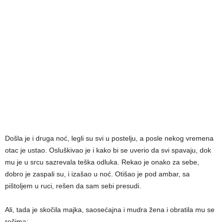
Došla je i druga noć, legli su svi u postelju, a posle nekog vremena
otac je ustao. Osluškivao je i kako bi se uverio da svi spavaju, dok
mu je u srcu sazrevala teška odluka. Rekao je onako za sebe,
dobro je zaspali su, i izašao u noć. Otišao je pod ambar, sa
pištoljem u ruci, rešen da sam sebi presudi.
Ali, tada je skočila majka, saosećajna i mudra žena i obratila mu se
rečima: