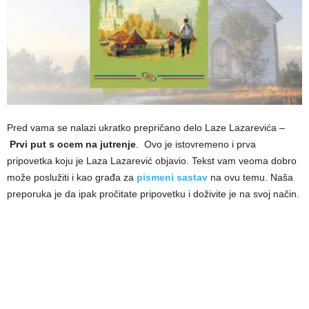
Pred vama se nalazi ukratko prepričano delo Laze Lazarevića –
Prvi put s ocem na jutrenje
. Ovo je istovremeno i prva
pripovetka koju je Laza Lazarević objavio. Tekst vam veoma dobro
može poslužiti i kao građa za
pismeni sastav
na ovu temu. Naša
preporuka je da ipak pročitate pripovetku i doživite je na svoj način.