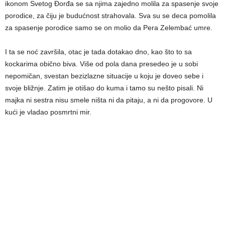
ikonom Svetog Đorđa se sa njima zajedno molila za spasenje svoje
porodice, za čiju je budućnost strahovala. Sva su se deca pomolila
za spasenje porodice samo se on molio da Pera Zelembać umre.
I ta se noć završila, otac je tada dotakao dno, kao što to sa
kockarima obično biva. Više od pola dana presedeo je u sobi
nepomičan, svestan bezizlazne situacije u koju je doveo sebe i
svoje bližnje. Zatim je otišao do kuma i tamo su nešto pisali. Ni
majka ni sestra nisu smele ništa ni da pitaju, a ni da progovore. U
kući je vladao posmrtni mir.