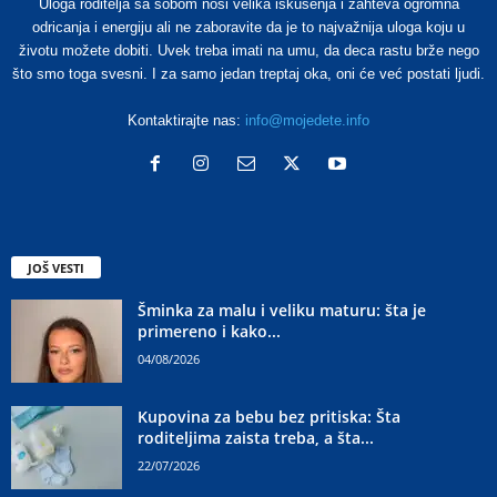
Uloga roditelja sa sobom nosi velika iskušenja i zahteva ogromna
odricanja i energiju ali ne zaboravite da je to najvažnija uloga koju u
životu možete dobiti. Uvek treba imati na umu, da deca rastu brže nego
što smo toga svesni. I za samo jedan treptaj oka, oni će već postati ljudi.
Kontaktirajte nas:
info@mojedete.info
JOŠ VESTI
Šminka za malu i veliku maturu: šta je
primereno i kako...
04/08/2026
Kupovina za bebu bez pritiska: Šta
roditeljima zaista treba, a šta...
22/07/2026