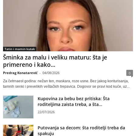
Tatin i mamin kutak
Šminka za malu i veliku maturu: šta je
primereno i kako...
Predrag Konatarević
-
04/08/2026
0
Za četrnaest godina: nežan ten, maskara, roze usne. Bez jakog konturisanja,
tamnih senki i prevelikih veštačkih trepavica. Dogovor se pravi kod kuće, uz...
Kupovina za bebu bez pritiska: Šta
roditeljima zaista treba, a šta...
22/07/2026
Putovanja sa decom: šta roditelji treba da
spakuju