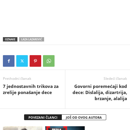
OZNAKE
LAZA LAZAREVIĆ
Prethodni članak
Sledeći članak
7 jednostavnih trikova za
Govorni poremećaji kod
zrelije ponašanje dece
dece: Dislalija, dizartrija,
brzanje, alalija
POVEZANI ČLANCI
JOŠ OD OVOG AUTORA