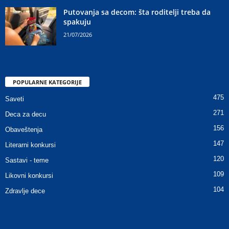
Putovanja sa decom: šta roditelji treba da
spakuju
21/07/2026
POPULARNE KATEGORIJE
475
Saveti
271
Deca za decu
156
Obaveštenja
147
Literarni konkursi
120
Sastavi - teme
109
Likovni konkursi
104
Zdravlje dece