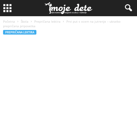
Početna
Škola
Prepričana lektira
Prvi put s ocem na jutrenje – ukratko
prepričana pripovetka
PREPRIČANA LEKTIRA