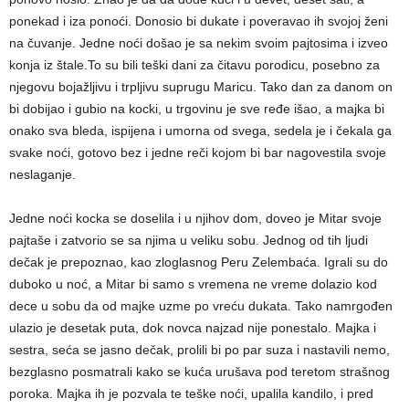
ponekad i iza ponoći. Donosio bi dukate i poveravao ih svojoj ženi
na čuvanje. Jedne noći došao je sa nekim svoim pajtosima i izveo
konja iz štale.To su bili teški dani za čitavu porodicu, posebno za
njegovu bojažljivu i trpljivu suprugu Maricu. Tako dan za danom on
bi dobijao i gubio na kocki, u trgovinu je sve ređe išao, a majka bi
onako sva bleda, ispijena i umorna od svega, sedela je i čekala ga
svake noći, gotovo bez i jedne reči kojom bi bar nagovestila svoje
neslaganje.
Jedne noći kocka se doselila i u njihov dom, doveo je Mitar svoje
pajtaše i zatvorio se sa njima u veliku sobu. Jednog od tih ljudi
dečak je prepoznao, kao zloglasnog Peru Zelembaća. Igrali su do
duboko u noć, a Mitar bi samo s vremena ne vreme dolazio kod
dece u sobu da od majke uzme po vreću dukata. Tako namrgođen
ulazio je desetak puta, dok novca najzad nije ponestalo. Majka i
sestra, seća se jasno dečak, prolili bi po par suza i nastavili nemo,
bezglasno posmatrali kako se kuća urušava pod teretom strašnog
poroka. Majka ih je pozvala te teške noći, upalila kandilo, i pred