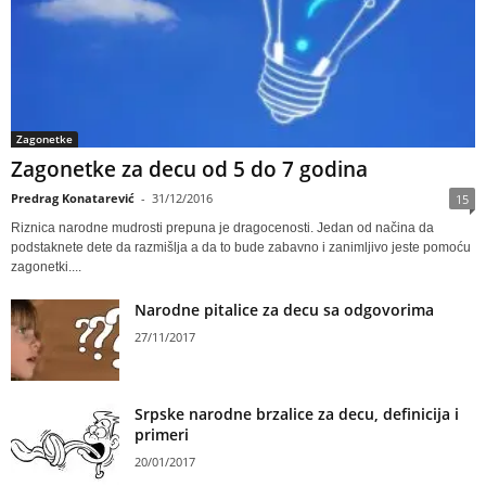
Zagonetke
Zagonetke za decu od 5 do 7 godina
Predrag Konatarević
-
31/12/2016
15
Riznica narodne mudrosti prepuna je dragocenosti. Jedan od načina da
podstaknete dete da razmišlja a da to bude zabavno i zanimljivo jeste pomoću
zagonetki....
Narodne pitalice za decu sa odgovorima
27/11/2017
Srpske narodne brzalice za decu, definicija i
primeri
20/01/2017