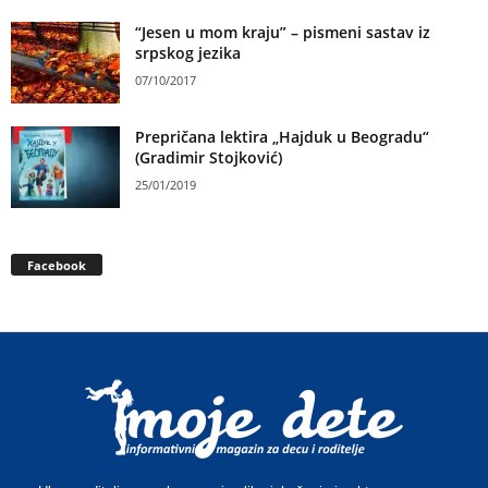
“Jesen u mom kraju” – pismeni sastav iz
srpskog jezika
07/10/2017
Prepričana lektira „Hajduk u Beogradu“
(Gradimir Stojković)
25/01/2019
Facebook