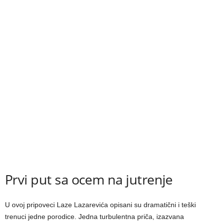
Prvi put sa ocem na jutrenje
U ovoj pripoveci Laze Lazarevića opisani su dramatični i teški
trenuci jedne porodice. Jedna turbulentna priča, izazvana