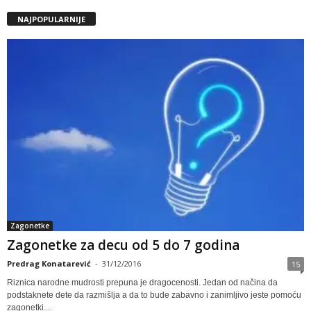
NAJPOPULARNIJE
Zagonetke
Zagonetke za decu od 5 do 7 godina
Predrag Konatarević
-
31/12/2016
15
Riznica narodne mudrosti prepuna je dragocenosti. Jedan od načina da
podstaknete dete da razmišlja a da to bude zabavno i zanimljivo jeste pomoću
zagonetki....