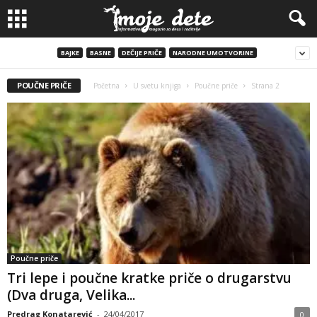
BAJKE
BASNE
DEČIJE PRIČE
NARODNE UMOTVORINE
POUČNE PRIČE
Početna
U svetu knjiga
Poučne priče
Strana 2
Poučne priče
Tri lepe i poučne kratke priče o drugarstvu
(Dva druga, Velika...
Predrag Konatarević
-
24/04/2017
0