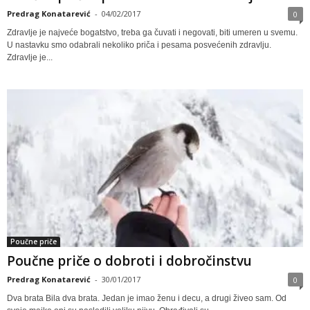
Predrag Konatarević
-
04/02/2017
0
Zdravlje je najveće bogatstvo, treba ga čuvati i negovati, biti umeren u svemu.
U nastavku smo odabrali nekoliko priča i pesama posvećenih zdravlju.
Zdravlje je...
Poučne priče
Poučne priče o dobroti i dobročinstvu
Predrag Konatarević
-
30/01/2017
0
Dva brata Bila dva brata. Jedan je imao ženu i decu, a drugi živeo sam. Od