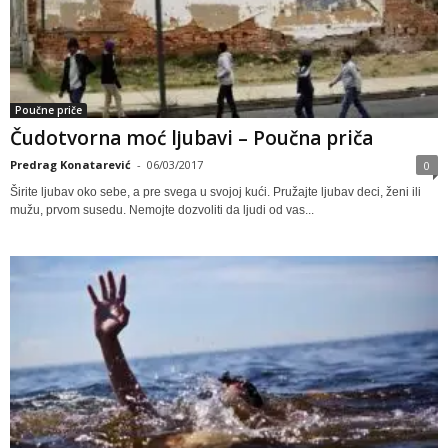
Poučne priče
Čudotvorna moć lјubavi – Poučna priča
Predrag Konatarević
-
06/03/2017
0
Širite lјubav oko sebe, a pre svega u svojoj kući. Pružajte lјubav deci, ženi ili
mužu, prvom susedu. Nemojte dozvoliti da lјudi od vas...