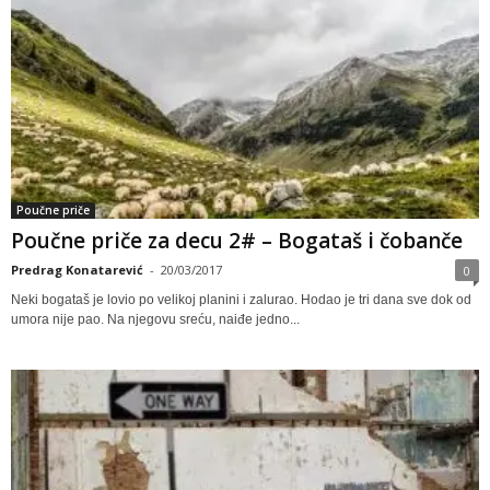
Poučne priče
Poučne priče za decu 2# – Bogataš i čobanče
Predrag Konatarević
-
20/03/2017
0
Neki bogataš je lovio po velikoj planini i zalurao. Hodao je tri dana sve dok od
umora nije pao. Na njegovu sreću, naiđe jedno...