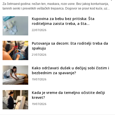
Za četrnaest godina: nežan ten, maskara, roze usne. Bez jakog konturisanja,
tamnih senki i prevelikih veštačkih trepavica. Dogovor se pravi kod kuće, uz...
Kupovina za bebu bez pritiska: Šta
roditeljima zaista treba, a šta...
22/07/2026
Putovanja sa decom: šta roditelji treba da
spakuju
21/07/2026
Kako održavati dušek u dečijoj sobi čistim i
bezbednim za spavanje?
19/07/2026
Kada je vreme da temeljno očistite dečiji
krevet?
19/07/2026