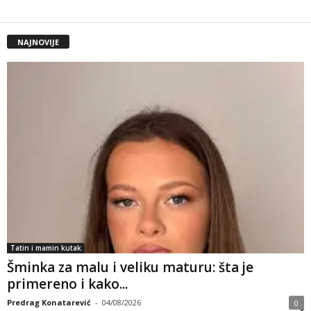
NAJNOVIJE
Tatin i mamin kutak
Šminka za malu i veliku maturu: šta je
primereno i kako...
Predrag Konatarević
-
04/08/2026
0