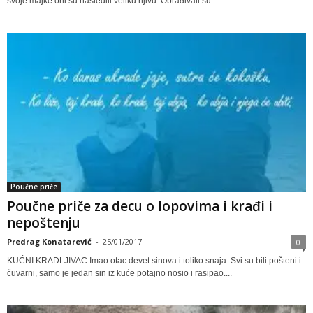
svoje majke oni su nasledili veliku njivu. Obrađivali su...
Poučne priče
Poučne priče za decu o lopovima i krađi i
nepoštenju
Predrag Konatarević
-
25/01/2017
0
KUĆNI KRADLJIVAC Imao otac devet sinova i toliko snaja. Svi su bili pošteni i
čuvarni, samo je jedan sin iz kuće potajno nosio i rasipao....