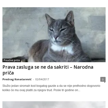
Poučne priče
Prava zasluga se ne da sakriti – Narodna
priča
Predrag Konatarević
-
02/04/2017
0
Služio jedan siromah kod bogatog gazde a da se nije prethodno dogovorio
koliko će mu ovaj platiti za njegov trud. Posle tri godine on...