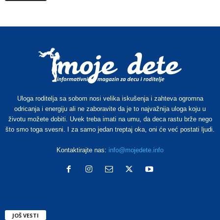
Uloga roditelja sa sobom nosi velika iskušenja i zahteva ogromna
odricanja i energiju ali ne zaboravite da je to najvažnija uloga koju u
životu možete dobiti. Uvek treba imati na umu, da deca rastu brže nego
što smo toga svesni. I za samo jedan treptaj oka, oni će već postati ljudi.
Kontaktirajte nas:
info@mojedete.info
JOŠ VESTI