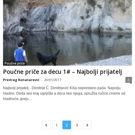
Poučne priče
Poučne priče za decu 1# – Najbolji prijatelj
Predrag Konatarević
-
20/01/2017
0
Najbolji prijatelj - Dimitrije Ć. Dimitrijević Kiša neprestano pada. Napolјu
hladno. Deda seo kraj ognjišta a deca oko njega, opružila ručice crvene od
hladnoće, greju...
1
2
3