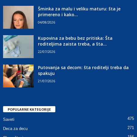
Šminka za malu i veliku maturu: šta je
primereno i kako...
04/08/2026
Kupovina za bebu bez pritiska: Šta
roditeljima zaista treba, a šta...
22/07/2026
Putovanja sa decom: šta roditelji treba da
spakuju
21/07/2026
POPULARNE KATEGORIJE
475
Saveti
271
Deca za decu
156