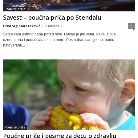
Poučne priče
Savest – poučna priča po Stendalu
Predrag Konatarević
-
23/02/2017
0
Šetao sam jednog dana pored reke. Duvao je jak vetar. Reka je bila
uznemirena i podsećala me na more. Posmatrao sam jednu barku,
natovarenu...
Poučne priče
Poučne priče i pesme za decu o zdravlju