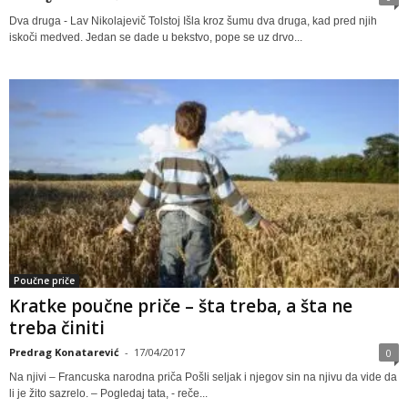
Dva druga - Lav Nikolajevič Tolstoj Išla kroz šumu dva druga, kad pred njih
iskoči medved. Jedan se dade u bekstvo, pope se uz drvo...
Poučne priče
Kratke poučne priče – šta treba, a šta ne
treba činiti
Predrag Konatarević
-
17/04/2017
0
Na njivi – Francuska narodna priča Pošli seljak i njegov sin na njivu da vide da
li je žito sazrelo. – Pogledaj tata, - reče...