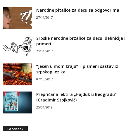
Narodne pitalice za decu sa odgovorima
27/11/2017
Srpske narodne brzalice za decu, definicija i
primeri
20/01/2017
“Jesen u mom kraju” – pismeni sastav iz
srpskog jezika
07/10/2017
Prepričana lektira „Hajduk u Beogradu“
(Gradimir Stojković)
25/01/2019
Facebook