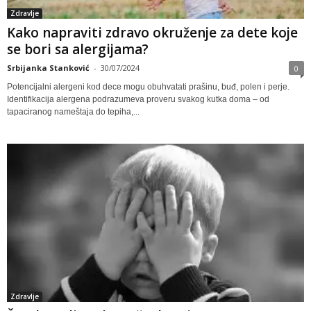
Zdravlje
Kako napraviti zdravo okruženje za dete koje
se bori sa alergijama?
Srbijanka Stanković
-
30/07/2024
0
Potencijalni alergeni kod dece mogu obuhvatati prašinu, buđ, polen i perje.
Identifikacija alergena podrazumeva proveru svakog kutka doma – od
tapaciranog nameštaja do tepiha,...
Zdravlje