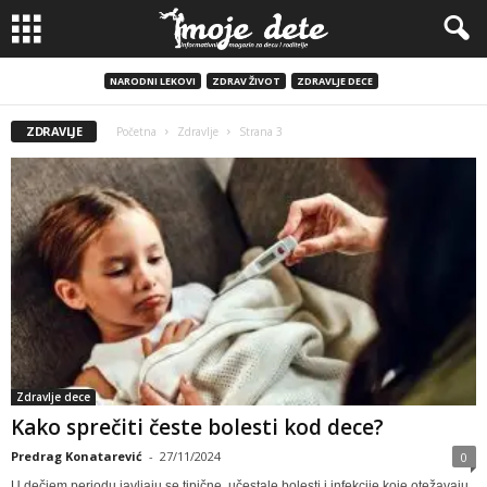
NARODNI LEKOVI
ZDRAV ŽIVOT
ZDRAVLJE DECE
ZDRAVLJE
Početna
Zdravlje
Strana 3
Zdravlje dece
Kako sprečiti česte bolesti kod dece?
Predrag Konatarević
-
27/11/2024
0
U dečjem periodu javljaju se tipične, učestale bolesti i infekcije koje otežavaju