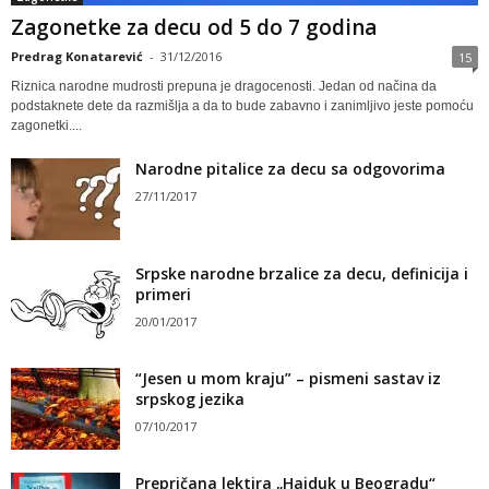
Zagonetke za decu od 5 do 7 godina
Predrag Konatarević
-
31/12/2016
15
Riznica narodne mudrosti prepuna je dragocenosti. Jedan od načina da
podstaknete dete da razmišlja a da to bude zabavno i zanimljivo jeste pomoću
zagonetki....
Narodne pitalice za decu sa odgovorima
27/11/2017
Srpske narodne brzalice za decu, definicija i
primeri
20/01/2017
“Jesen u mom kraju” – pismeni sastav iz
srpskog jezika
07/10/2017
Prepričana lektira „Hajduk u Beogradu“