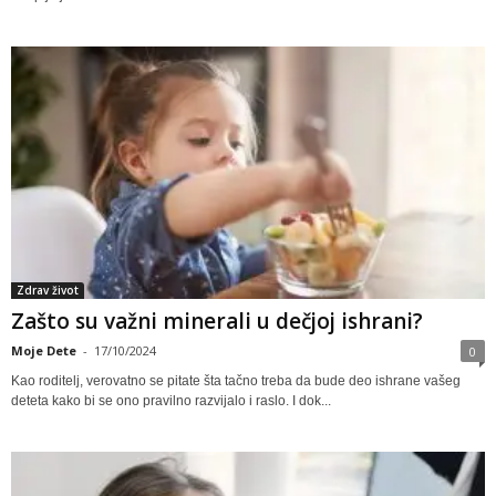
Zdrav život
Zašto su važni minerali u dečjoj ishrani?
Moje Dete
-
17/10/2024
0
Kao roditelj, verovatno se pitate šta tačno treba da bude deo ishrane vašeg
deteta kako bi se ono pravilno razvijalo i raslo. I dok...