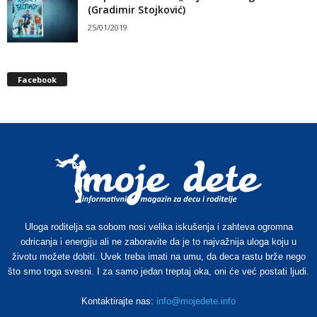
(Gradimir Stojković)
25/01/2019
Facebook
Uloga roditelja sa sobom nosi velika iskušenja i zahteva ogromna
odricanja i energiju ali ne zaboravite da je to najvažnija uloga koju u
životu možete dobiti. Uvek treba imati na umu, da deca rastu brže nego
što smo toga svesni. I za samo jedan treptaj oka, oni će već postati ljudi.
Kontaktirajte nas:
info@mojedete.info