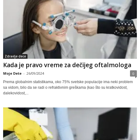
Zdravlje dece
Kada je pravo vreme za dečijeg oftalmologa
Moje Dete
-
26/09/2024
0
Prema globalnim statistikama, oko 75% svetske populacije ima neki problem
sa vidom, bilo da se radi o refraktivnim greškama (kao što su kratkovidost,
dalekovidost,...