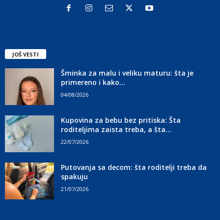
JOŠ VESTI
Šminka za malu i veliku maturu: šta je
primereno i kako...
04/08/2026
Kupovina za bebu bez pritiska: Šta
roditeljima zaista treba, a šta...
22/07/2026
Putovanja sa decom: šta roditelji treba da
spakuju
21/07/2026