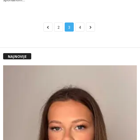
2
3
4
NAJNOVIJE