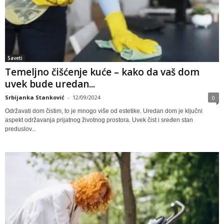
Saveti
Temeljno čišćenje kuće – kako da vaš dom
uvek bude uredan...
Srbijanka Stanković
-
12/09/2024
0
Održavati dom čistim, to je mnogo više od estetike. Uredan dom je ključni
aspekt održavanja prijatnog životnog prostora. Uvek čist i sređen stan
preduslov...