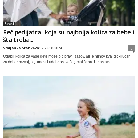
Saveti
Reč pedijatra- koja su najbolja kolica za bebe i
šta treba...
Srbijanka Stanković
-
22/08/2024
0
Odabir kolica za vaše dete može biti pravi izazov, ali je njihov kvalitet ključan
za dobar razvoj, sigurnost i udobnost vašeg mališana. U nastavku...