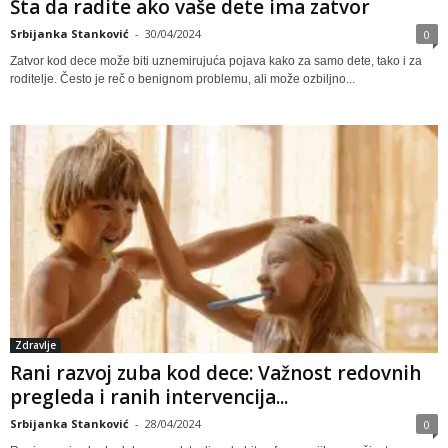
Šta da radite ako vaše dete ima zatvor
Srbijanka Stanković
-
30/04/2024
0
Zatvor kod dece može biti uznemirujuća pojava kako za samo dete, tako i za
roditelje. Često je reč o benignom problemu, ali može ozbiljno...
Zdravlje
Rani razvoj zuba kod dece: Važnost redovnih
pregleda i ranih intervencija...
Srbijanka Stanković
-
28/04/2024
0