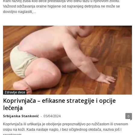
Rani razvoj zuba kod dece predstavlja vrlo bitnu fazu u njihovom životu.
Važnost održavanja oralne higijene od najranijeg detinjstva ne može se
dovoljno naglasiti,...
Zdravlje dece
Koprivnjača – efikasne strategije i opcije
lečenja
Srbijanka Stanković
-
05/04/2024
0
Koprivnjača ili urtikarija je oboljenje prepoznatljivo po ružičastom ili crvenom
osipu na koži. Kada nastaje naglo, i bez očiglednog okidača, naziva još i
spontanom...