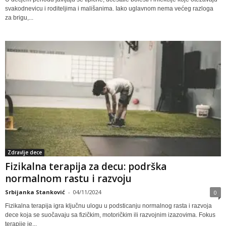
svakodnevicu i roditeljima i mališanima. Iako uglavnom nema većeg razloga
za brigu,...
Zdravlje dece
Fizikalna terapija za decu: podrška
normalnom rastu i razvoju
Srbijanka Stanković
-
04/11/2024
0
Fizikalna terapija igra ključnu ulogu u podsticanju normalnog rasta i razvoja
dece koja se suočavaju sa fizičkim, motoričkim ili razvojnim izazovima. Fokus
terapije je...