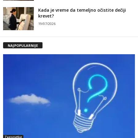
Kada je vreme da temeljno očistite dečiji
krevet?
19/07/2026
NAJPOPULARNIJE
Zagonetke