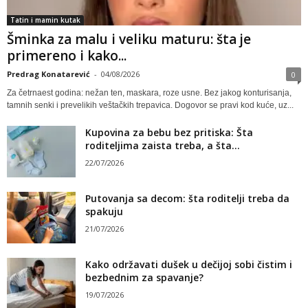
Tatin i mamin kutak
Šminka za malu i veliku maturu: šta je
primereno i kako...
Predrag Konatarević
-
04/08/2026
0
Za četrnaest godina: nežan ten, maskara, roze usne. Bez jakog konturisanja,
tamnih senki i prevelikih veštačkih trepavica. Dogovor se pravi kod kuće, uz...
Kupovina za bebu bez pritiska: Šta
roditeljima zaista treba, a šta...
22/07/2026
Putovanja sa decom: šta roditelji treba da
spakuju
21/07/2026
Kako održavati dušek u dečijoj sobi čistim i
bezbednim za spavanje?
19/07/2026