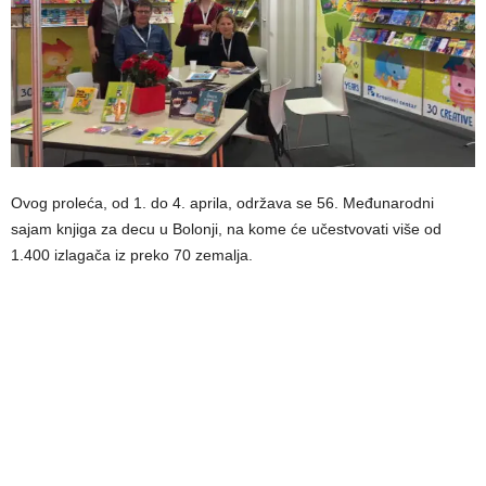
Ovog proleća, od 1. do 4. aprila, održava se 56. Međunarodni
sajam knjiga za decu u Bolonji, na kome će učestvovati više od
1.400 izlagača iz preko 70 zemalja.