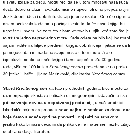
u svetu izdaje za decu. Mogu reći da se u tom mnoštvu naša kuća
dosta dobro snalazi – svakako nismo najveći, ali smo prepoznatljivi.
Jezik dobrih ideja i dobrih ilustracija je univerzalan. Ono što sigurno
nisam očekivala kada smo počinjali jeste to da će naše knjige biti
uspešne u svetu. Ne zato što nisam verovala u njih, već zato što je
to tržište jedno nepregledno more. Kada odete na bilo koji inostrani
sajam, vidite na hiljade predivnih knjiga, dobrih ideja i pitate se da li
je moguće da i mi nađemo svoje mesto u tom moru. A eto,
ispostavilo se da su naše knjige i tamo uspešne. Za 30 godina
rada, više od 100 knjiga
Kreativnog centra
prevedeno je na preko
30 jezika“, ističe Ljiljana Marinković, direktorka
Kreativnog centra
.
Štand
Kreativnog centra
, kao i prethodnih godina, biće mesto za
razmenjivanje iskustava i utisaka s mnogobrojnim izdavačima i za
prikazivanje novina u sopstvenoj produkciji
, a naši urednici
iskoristiće sajam da pronađu
nove najbolje naslove za decu, one
koje ćemo sledeće godine prevesti i objaviti na srpskom
jeziku
kako bi naša deca imala priliku da na maternjem jeziku čitaju
odabranu dečju literaturu.