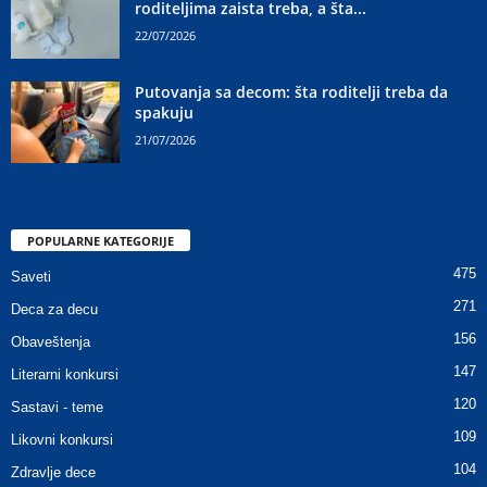
roditeljima zaista treba, a šta...
22/07/2026
Putovanja sa decom: šta roditelji treba da
spakuju
21/07/2026
POPULARNE KATEGORIJE
475
Saveti
271
Deca za decu
156
Obaveštenja
147
Literarni konkursi
120
Sastavi - teme
109
Likovni konkursi
104
Zdravlje dece