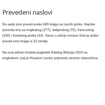
Prevedeni naslovi
Do sada smo preveli preko 600 knjiga sa raznih jezika. Najviše
prevoda ima sa engleskog (277), italijanskog (75), francuskog
(100) i švedskog jezika (33). Samo u ediciji romana
Svet je jedan
preveli smo knjige iz 23 zemlje.
Na ovoj adresi možete pogledati
Katalog Bolonja 2019
na
engleskom, koji je
Kreativni centar
pripremio stranim izdavačima: