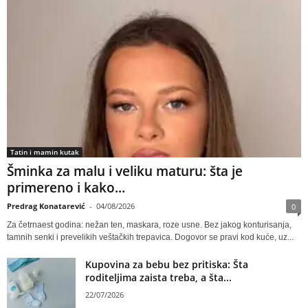
Tatin i mamin kutak
Šminka za malu i veliku maturu: šta je
primereno i kako...
Predrag Konatarević
-
04/08/2026
0
Za četrnaest godina: nežan ten, maskara, roze usne. Bez jakog konturisanja,
tamnih senki i prevelikih veštačkih trepavica. Dogovor se pravi kod kuće, uz...
Kupovina za bebu bez pritiska: Šta
roditeljima zaista treba, a šta...
22/07/2026