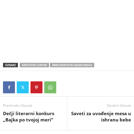
OZNAKE
KREATIVNI CENTAR
MEĐUNARODNI SAJAM KNJIGA
Prethodni članak
Sledeći članak
Dečji literarni konkurs
Saveti za uvođenje mesa u
„Bajka po tvojoj meri“
ishranu bebe