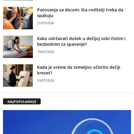
Putovanja sa decom: šta roditelji treba da
spakuju
21/07/2026
Kako održavati dušek u dečijoj sobi čistim i
bezbednim za spavanje?
19/07/2026
Kada je vreme da temeljno očistite dečiji
krevet?
19/07/2026
NAJPOPULARNIJE