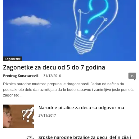
Zagonetke
Zagonetke za decu od 5 do 7 godina
Predrag Konatarević
-
31/12/2016
15
Riznica narodne mudrosti prepuna je dragocenosti. Jedan od načina da
podstaknete dete da razmišlja a da to bude zabavno i zanimljivo jeste pomoću
zagonetki....
Narodne pitalice za decu sa odgovorima
27/11/2017
Srpske narodne brzalice za decu, definicija i