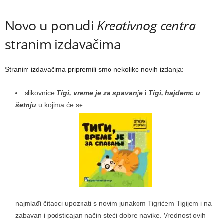
Novo u ponudi
Kreativnog centra
stranim izdavačima
Stranim izdavačima pripremili smo nekoliko novih izdanja:
slikovnice
Tigi, vreme je za spavanje
i
Tigi, hajdemo u
šetnju
u kojima će se
najmlađi čitaoci upoznati s novim junakom Tigrićem Tigijem i na
zabavan i podsticajan način steći dobre navike. Vrednost ovih