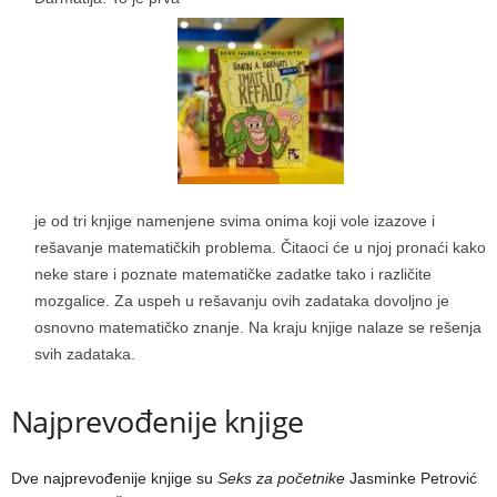
je od tri knjige namenjene svima onima koji vole izazove i
rešavanje matematičkih problema. Čitaoci će u njoj pronaći kako
neke stare i poznate matematičke zadatke tako i različite
mozgalice. Za uspeh u rešavanju ovih zadataka dovoljno je
osnovno matematičko znanje. Na kraju knjige nalaze se rešenja
svih zadataka.
Najprevođenije knjige
Dve najprevođenije knjige su
Seks za početnike
Jasminke Petrović