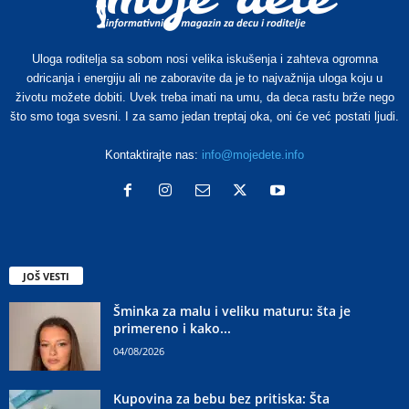
Uloga roditelja sa sobom nosi velika iskušenja i zahteva ogromna
odricanja i energiju ali ne zaboravite da je to najvažnija uloga koju u
životu možete dobiti. Uvek treba imati na umu, da deca rastu brže nego
što smo toga svesni. I za samo jedan treptaj oka, oni će već postati ljudi.
Kontaktirajte nas:
info@mojedete.info
JOŠ VESTI
Šminka za malu i veliku maturu: šta je
primereno i kako...
04/08/2026
Kupovina za bebu bez pritiska: Šta