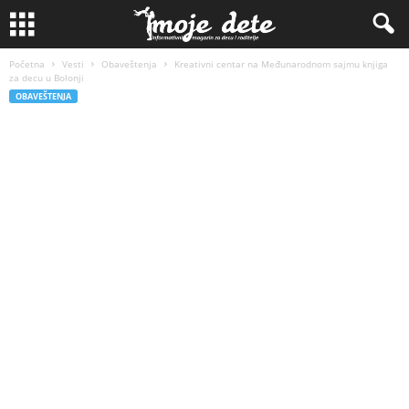
Početna
Vesti
Obaveštenja
Kreativni centar na Međunarodnom sajmu knjiga
za decu u Bolonji
OBAVEŠTENJA