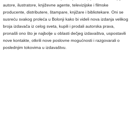
autore, ilustratore, književne agente, televizijske i filmske
producente, distributere, štampare, knjižare i bibliotekare. Oni se
susreću svakog proleća u Bolonji kako bi videli nova izdanja velikog
broja izdavača iz celog sveta, kupili i prodali autorska prava,
pronašli ono što je najbolje u oblasti dečjeg izdavaštva, uspostavili
nove kontakte, otkrili nove poslovne mogućnosti i razgovarali o
poslednjim tokovima u izdavaštvu.