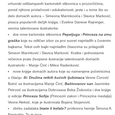
vrhunski odštampanih kartonskih slikovnica s prozorčićima,
pored njihove privlačnosti i edukativnosti, jeste i u tome što su
delo domaćih autora – Simeona Marinkovića i Slavice Marković,
pisaca popularnih dečjih knjiga, i Eveline Daneve Rajninger,
veoma talentovane ilustratorke.
dve nove kartonske slikovnice
Pepeljuga
i
Princeza na zrnu
graška
koje su odličan izbor za prvi susret najmlađih s čuvenim
bajkama. Tekst ovih bajki najmlađim čitaocima su prilagodili
Simeon Marinković i Slavica Marković. Kratke i jednostavne
rečenice prate živopisne ilustracije talentovanih domaćih
ilustratorki – Manje Ćirić i Milice Radenković.
nove knjige domaćih autora koje su namenjene početnicima
u čitanju:
Ili: Družina retkih kućnih ljubimaca
Vesne Ćorović
Butrić sa ilustracijama Manje Ćirić,
Baštovanov san
Jasminke
Petrović sa ilustracijama Dobrosava Boba Živkovića i dve knjige
iz edicije
Princeza Sofija
(
Princezin zakon
i
Princezina medalja
)
Vesne Aleksić, koje je ilustrovala Bojana Stojanović.
zbirku zadataka
Imate li kefalo?
profesora hemije Šimona A.
Đarmatija. To je prva