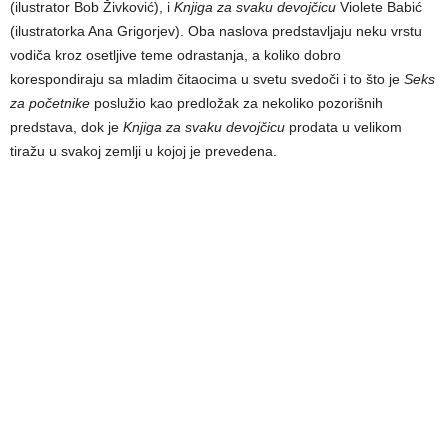
(ilustrator Bob Živković), i
Knjiga za svaku devojčicu
Violete Babić
(ilustratorka Ana Grigorjev). Oba naslova predstavljaju neku vrstu
vodiča kroz osetljive teme odrastanja, a koliko dobro
korespondiraju sa mladim čitaocima u svetu svedoči i to što je
Seks
za početnike
poslužio kao predložak za nekoliko pozorišnih
predstava, dok je
Knjiga za svaku devojčicu
prodata u velikom
tiražu u svakoj zemlji u kojoj je prevedena.