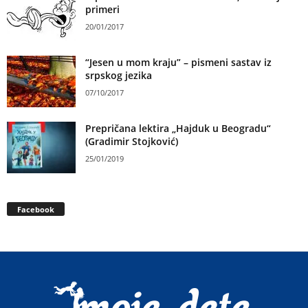
primeri
20/01/2017
“Jesen u mom kraju” – pismeni sastav iz
srpskog jezika
07/10/2017
Prepričana lektira „Hajduk u Beogradu“
(Gradimir Stojković)
25/01/2019
Facebook