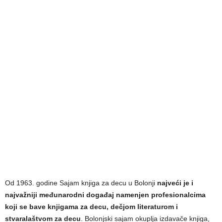
Od 1963. godine Sajam knjiga za decu u Bolonji
najveći je i
najvažniji međunarodni događaj namenjen profesionalcima
koji se bave knjigama za decu, dečjom literaturom i
stvaralaštvom za decu
. Bolonjski sajam okuplja izdavače knjiga,