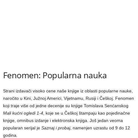
Fenomen: Popularna nauka
Strani izdavači visoko cene naše knjige iz oblasti popularne nauke,
naročito u Kini, Južnoj Americi, Vijetnamu, Rusiji i Češkoj. Fenomen
koji traje više od jedne decenije su knjige Tomislava Senćanskog
Mali kućni ogledi 1-4
, koje se u Češkoj štampaju kao pojedinačne
knjige, omnibus izdanje i elektronska knjiga. Još jedan veoma
popularan serijal je
Saznaj i probaj
, namenjen uzrastu od 9 do 12
godina.