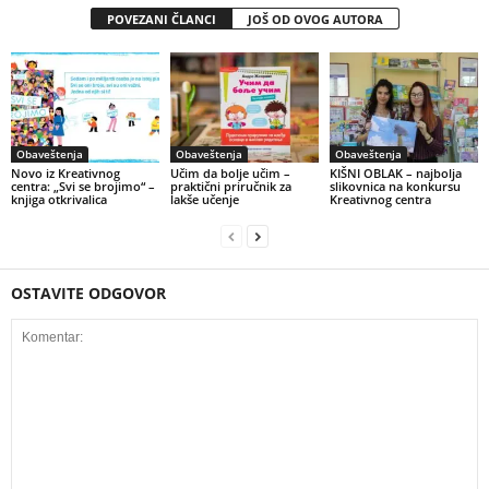
POVEZANI ČLANCI
JOŠ OD OVOG AUTORA
Obaveštenja
Obaveštenja
Obaveštenja
Novo iz Kreativnog
Učim da bolje učim –
KIŠNI OBLAK – najbolja
centra: „Svi se brojimo“ –
praktični priručnik za
slikovnica na konkursu
knjiga otkrivalica
lakše učenje
Kreativnog centra
OSTAVITE ODGOVOR