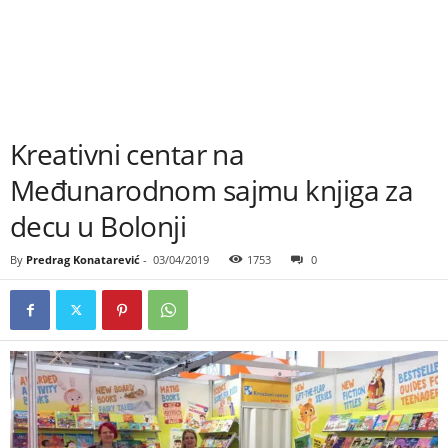
Kreativni centar na
Međunarodnom sajmu knjiga za
decu u Bolonji
By
Predrag Konatarević
-
03/04/2019
1753
0