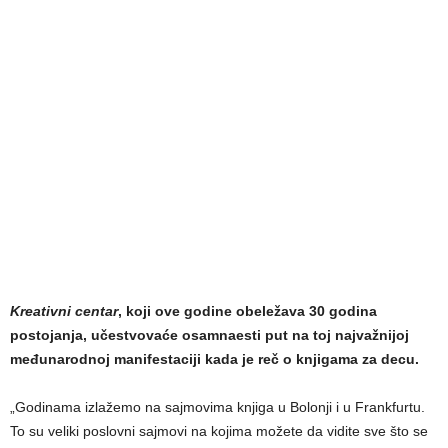
Kreativni centar
, koji ove godine obeležava 30 godina
postojanja, učestvovaće osamnaesti put na toj najvažnijoj
međunarodnoj manifestaciji kada je reč o knjigama za decu.
„Godinama izlažemo na sajmovima knjiga u Bolonji i u Frankfurtu.
To su veliki poslovni sajmovi na kojima možete da vidite sve što se