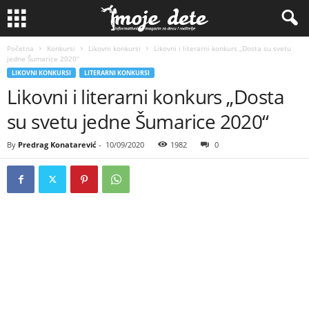
Početna
Konkursi
Likovni konkursi
Likovni i literarni konkurs „Dosta su svetu
jedne Šumarice 2020“
LIKOVNI KONKURSI
LITERARNI KONKURSI
Likovni i literarni konkurs „Dosta
su svetu jedne Šumarice 2020“
By
Predrag Konatarević
-
10/09/2020
1982
0