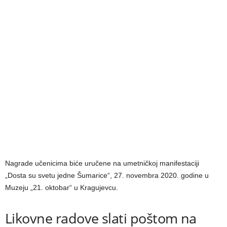
Nagrade učenicima biće uručene na umetničkoj manifestaciji
„Dosta su svetu jedne Šumarice“, 27. novembra 2020. godine u
Muzeju „21. oktobar“ u Kragujevcu.
Likovne radove slati poštom na