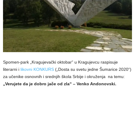
Spomen-park „Kragujevački oktobar“ u Kragujevcu raspisuje
literarni i
likovni KONKURS
(„Dosta su svetu jedne Šumarice 2020“)
za učenike osnovnih i srednjih škola Srbije i okruženja na temu:
„Verujete da je dobro jače od zla“ – Venko Andonovski.