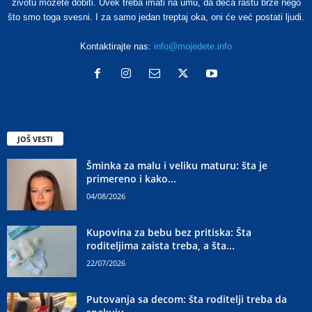
životu možete dobiti. Uvek treba imati na umu, da deca rastu brže nego
što smo toga svesni. I za samo jedan treptaj oka, oni će već postati ljudi.
Kontaktirajte nas:
info@mojedete.info
JOŠ VESTI
Šminka za malu i veliku maturu: šta je
primereno i kako...
04/08/2026
Kupovina za bebu bez pritiska: Šta
roditeljima zaista treba, a šta...
22/07/2026
Putovanja sa decom: šta roditelji treba da