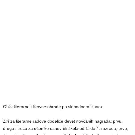
Oblik literarne i likovne obrade po slobodnom izboru.
Žiri za literarne radove dodeliće devet novčanih nagrada: prvu,
drugu i treću za učenike osnovnih škola od 1. do 4. razreda; prvu,