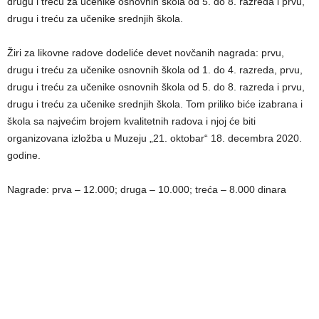
drugu i treću za učenike osnovnih škola od 5. do 8. razreda i prvu,
drugu i treću za učenike srednjih škola.
Žiri za likovne radove dodeliće devet novčanih nagrada: prvu,
drugu i treću za učenike osnovnih škola od 1. do 4. razreda, prvu,
drugu i treću za učenike osnovnih škola od 5. do 8. razreda i prvu,
drugu i treću za učenike srednjih škola. Tom priliko biće izabrana i
škola sa najvećim brojem kvalitetnih radova i njoj će biti
organizovana izložba u Muzeju „21. oktobar“ 18. decembra 2020.
godine.
Nagrade: prva – 12.000; druga – 10.000; treća – 8.000 dinara