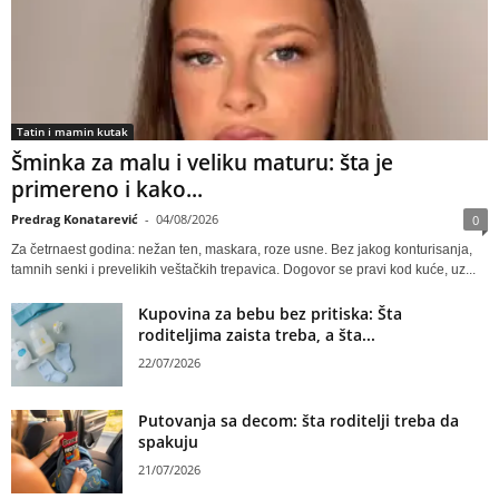
Tatin i mamin kutak
Šminka za malu i veliku maturu: šta je
primereno i kako...
Predrag Konatarević
-
04/08/2026
0
Za četrnaest godina: nežan ten, maskara, roze usne. Bez jakog konturisanja,
tamnih senki i prevelikih veštačkih trepavica. Dogovor se pravi kod kuće, uz...
Kupovina za bebu bez pritiska: Šta
roditeljima zaista treba, a šta...
22/07/2026
Putovanja sa decom: šta roditelji treba da
spakuju
21/07/2026