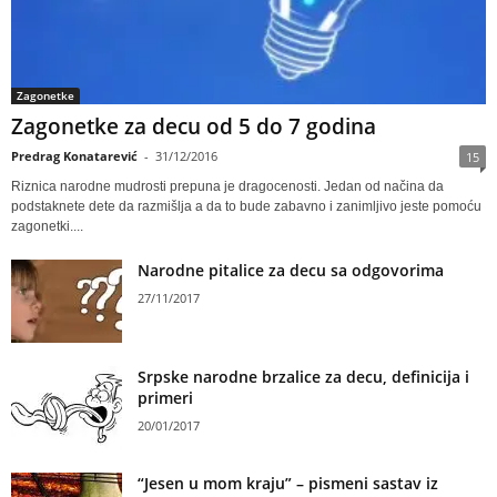
Zagonetke
Zagonetke za decu od 5 do 7 godina
Predrag Konatarević
-
31/12/2016
15
Riznica narodne mudrosti prepuna je dragocenosti. Jedan od načina da
podstaknete dete da razmišlja a da to bude zabavno i zanimljivo jeste pomoću
zagonetki....
Narodne pitalice za decu sa odgovorima
27/11/2017
Srpske narodne brzalice za decu, definicija i
primeri
20/01/2017
“Jesen u mom kraju” – pismeni sastav iz