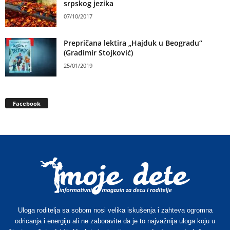
srpskog jezika
07/10/2017
Prepričana lektira „Hajduk u Beogradu“
(Gradimir Stojković)
25/01/2019
Facebook
Uloga roditelja sa sobom nosi velika iskušenja i zahteva ogromna
odricanja i energiju ali ne zaboravite da je to najvažnija uloga koju u