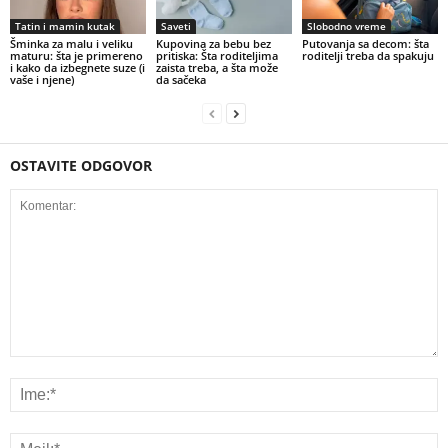
Tatin i mamin kutak
Saveti
Slobodno vreme
Šminka za malu i veliku
Kupovina za bebu bez
Putovanja sa decom: šta
maturu: šta je primereno
pritiska: Šta roditeljima
roditelji treba da spakuju
i kako da izbegnete suze (i
zaista treba, a šta može
vaše i njene)
da sačeka
OSTAVITE ODGOVOR