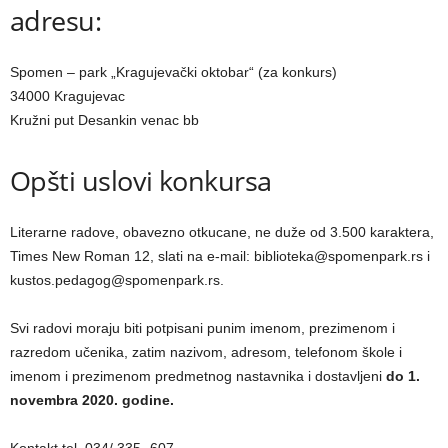
adresu:
Spomen – park „Kragujevački oktobar“ (za konkurs)
34000 Kragujevac
Kružni put Desankin venac bb
Opšti uslovi konkursa
Literarne radove, obavezno otkucane, ne duže od 3.500 karaktera,
Times New Roman 12, slati na e-mail: biblioteka@spomenpark.rs i
kustos.pedagog@spomenpark.rs.
Svi radovi moraju biti potpisani punim imenom, prezimenom i
razredom učenika, zatim nazivom, adresom, telefonom škole i
imenom i prezimenom predmetnog nastavnika i dostavlјeni
do 1.
novembra 2020. godine.
Kontakt tel. 034/ 335- 607