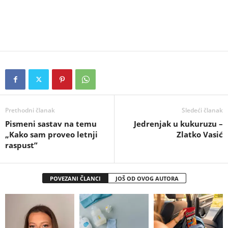
Prethodni članak
Sledeći članak
Pismeni sastav na temu
Jedrenjak u kukuruzu –
„Kako sam proveo letnji
Zlatko Vasić
raspust”
POVEZANI ČLANCI
JOŠ OD OVOG AUTORA