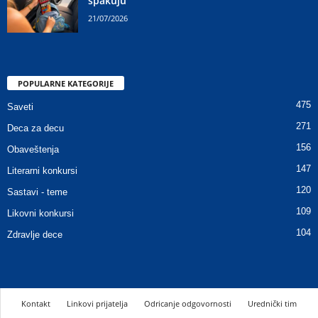
spakuju
21/07/2026
POPULARNE KATEGORIJE
475
Saveti
271
Deca za decu
156
Obaveštenja
147
Literarni konkursi
120
Sastavi - teme
109
Likovni konkursi
104
Zdravlje dece
Kontakt
Linkovi prijatelja
Odricanje odgovornosti
Urednički tim