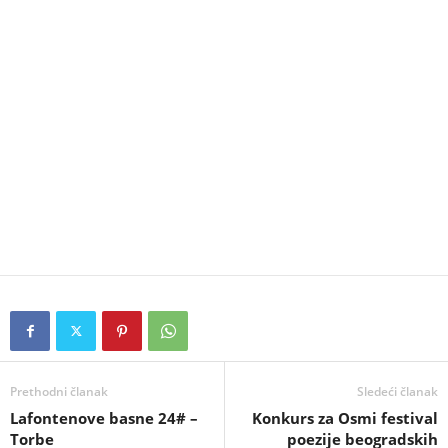
Prethodni članak
Sledeći članak
Lafontenove basne 24# –
Konkurs za Osmi festival
Torbe
poezije beogradskih