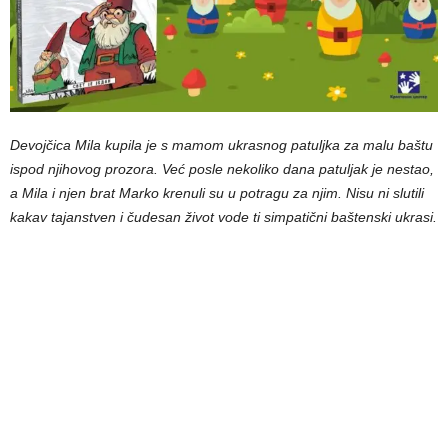
Devojčica Mila kupila je s mamom ukrasnog patuljka za malu baštu
ispod njihovog prozora. Već posle nekoliko dana patuljak je nestao,
a Mila i njen brat Marko krenuli su u potragu za njim. Nisu ni slutili
kakav tajanstven i čudesan život vode ti simpatični baštenski ukrasi.