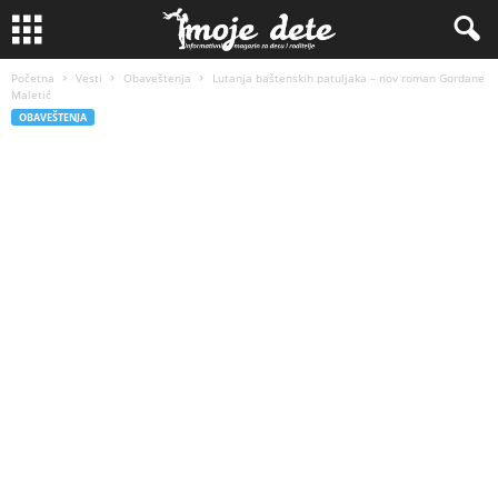
Početna
Vesti
Obaveštenja
Lutanja baštenskih patuljaka – nov roman Gordane
Maletić
OBAVEŠTENJA