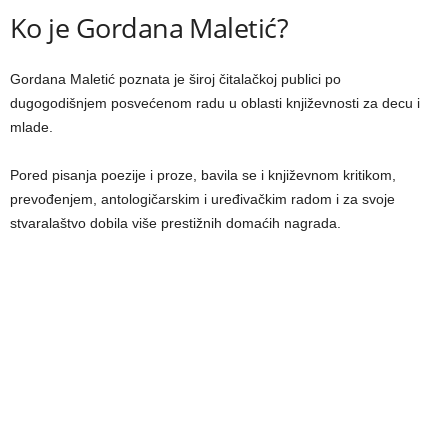
Ko je Gordana Maletić?
Gordana Maletić poznata je široj čitalačkoj publici po
dugogodišnjem posvećenom radu u oblasti književnosti za decu i
mlade.
Pored pisanja poezije i proze, bavila se i književnom kritikom,
prevođenjem, antologičarskim i uređivačkim radom i za svoje
stvaralaštvo dobila više prestižnih domaćih nagrada.