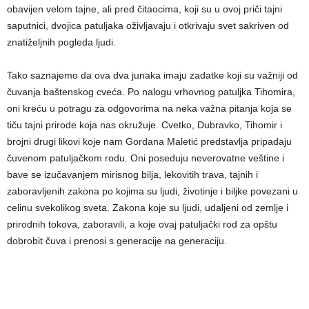
obavijen velom tajne, ali pred čitaocima, koji su u ovoj priči tajni
saputnici, dvojica patuljaka oživljavaju i otkrivaju svet sakriven od
znatiželjnih pogleda ljudi.
Tako saznajemo da ova dva junaka imaju zadatke koji su važniji od
čuvanja baštenskog cveća. Po nalogu vrhovnog patuljka Tihomira,
oni kreću u potragu za odgovorima na neka važna pitanja koja se
tiču tajni prirode koja nas okružuje. Cvetko, Dubravko, Tihomir i
brojni drugi likovi koje nam Gordana Maletić predstavlja pripadaju
čuvenom patuljačkom rodu. Oni poseduju neverovatne veštine i
bave se izučavanjem mirisnog bilja, lekovitih trava, tajnih i
zaboravljenih zakona po kojima su ljudi, životinje i biljke povezani u
celinu svekolikog sveta. Zakona koje su ljudi, udaljeni od zemlje i
prirodnih tokova, zaboravili, a koje ovaj patuljački rod za opštu
dobrobit čuva i prenosi s generacije na generaciju.