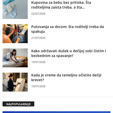
Kupovina za bebu bez pritiska: Šta
roditeljima zaista treba, a šta...
22/07/2026
Putovanja sa decom: šta roditelji treba da
spakuju
21/07/2026
Kako održavati dušek u dečijoj sobi čistim i
bezbednim za spavanje?
19/07/2026
Kada je vreme da temeljno očistite dečiji
krevet?
19/07/2026
NAJPOPULARNIJE