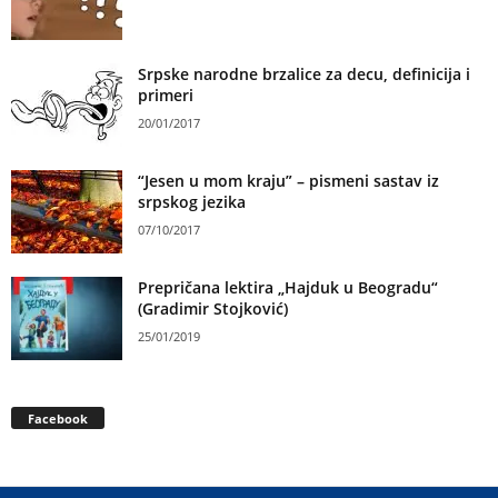
Srpske narodne brzalice za decu, definicija i
primeri
20/01/2017
“Jesen u mom kraju” – pismeni sastav iz
srpskog jezika
07/10/2017
Prepričana lektira „Hajduk u Beogradu“
(Gradimir Stojković)
25/01/2019
Facebook