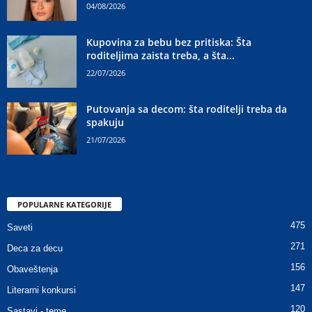
04/08/2026
Kupovina za bebu bez pritiska: Šta
roditeljima zaista treba, a šta...
22/07/2026
Putovanja sa decom: šta roditelji treba da
spakuju
21/07/2026
POPULARNE KATEGORIJE
475
Saveti
271
Deca za decu
156
Obaveštenja
147
Literarni konkursi
120
Sastavi - teme