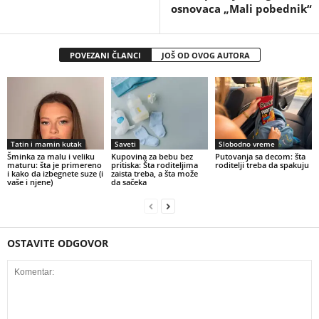
osnovaca „Mali pobednik“
POVEZANI ČLANCI
JOŠ OD OVOG AUTORA
Tatin i mamin kutak
Saveti
Slobodno vreme
Šminka za malu i veliku
Kupovina za bebu bez
Putovanja sa decom: šta
maturu: šta je primereno
pritiska: Šta roditeljima
roditelji treba da spakuju
i kako da izbegnete suze (i
zaista treba, a šta može
vaše i njene)
da sačeka
OSTAVITE ODGOVOR