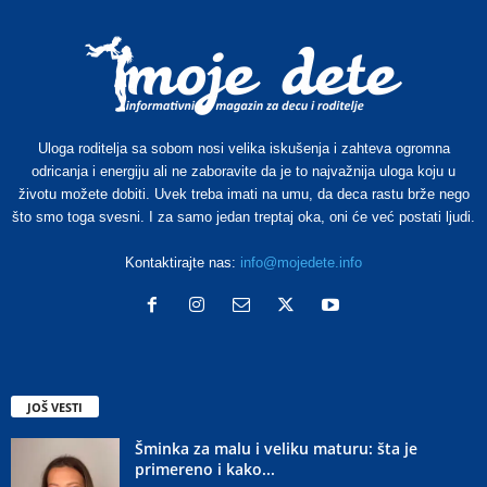
Uloga roditelja sa sobom nosi velika iskušenja i zahteva ogromna
odricanja i energiju ali ne zaboravite da je to najvažnija uloga koju u
životu možete dobiti. Uvek treba imati na umu, da deca rastu brže nego
što smo toga svesni. I za samo jedan treptaj oka, oni će već postati ljudi.
Kontaktirajte nas:
info@mojedete.info
JOŠ VESTI
Šminka za malu i veliku maturu: šta je
primereno i kako...