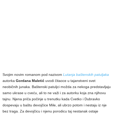
Svojim novim romanom pod nazivom
Lutanja baštenskih patuljaka
autorka
Gordana Maletić
uvodi čitaoce u tajanstveni svet
neobičnih junaka. Baštenski patuljci možda za nekoga predstavljaju
samo ukrase u cveću, ali to ne važi i za autorku koja zna njihovu
tajnu. Njena priča počinje u trenutku kada Cvetko i Dubravko
dospevaju u baštu devojčice Mile, ali ubrzo potom i nestaju iz nje
bez traga. Za devojčicu i njenu porodicu taj nestanak ostaje