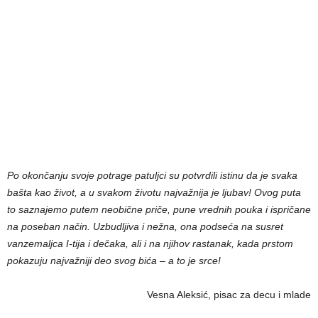
Po okončanju svoje potrage patuljci su potvrdili istinu da je svaka
bašta kao život, a u svakom životu najvažnija je ljubav! Ovog puta
to saznajemo putem neobične priče, pune vrednih pouka i ispričane
na poseban način. Uzbudljiva i nežna, ona podseća na susret
vanzemaljca I-tija i dečaka, ali i na njihov rastanak, kada prstom
pokazuju najvažniji deo svog bića – a to je srce!
Vesna Aleksić, pisac za decu i mlade