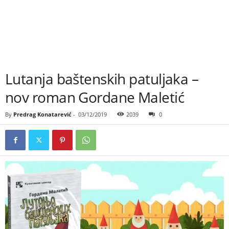
Lutanja baštenskih patuljaka –
nov roman Gordane Maletić
By
Predrag Konatarević
-
03/12/2019
2039
0