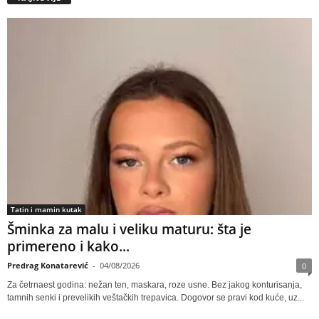
Tatin i mamin kutak
Šminka za malu i veliku maturu: šta je
primereno i kako...
Predrag Konatarević
-
04/08/2026
0
Za četrnaest godina: nežan ten, maskara, roze usne. Bez jakog konturisanja,
tamnih senki i prevelikih veštačkih trepavica. Dogovor se pravi kod kuće, uz...