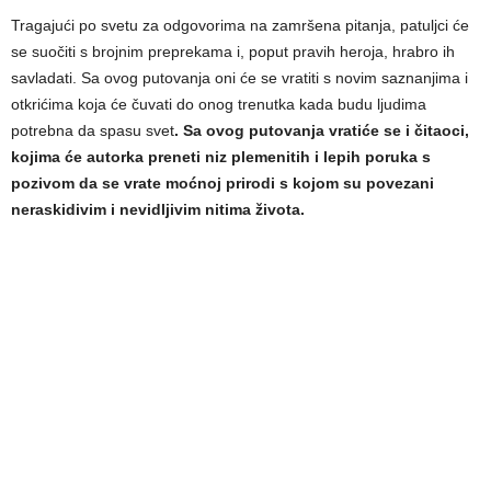
Tragajući po svetu za odgovorima na zamršena pitanja, patuljci će
se suočiti s brojnim preprekama i, poput pravih heroja, hrabro ih
savladati. Sa ovog putovanja oni će se vratiti s novim saznanjima i
otkrićima koja će čuvati do onog trenutka kada budu ljudima
potrebna da spasu svet
. Sa ovog putovanja vratiće se i čitaoci,
kojima će autorka preneti niz plemenitih i lepih poruka s
pozivom da se vrate moćnoj prirodi s kojom su povezani
neraskidivim i nevidljivim nitima života.