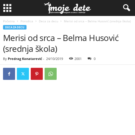
Početna
Porodica
Deca za decu
Merisi od srca – Belma Husović (srednja škola)
DECA ZA DECU
Merisi od srca – Belma Husović
(srednja škola)
By
Predrag Konatarević
-
24/10/2019
2001
0