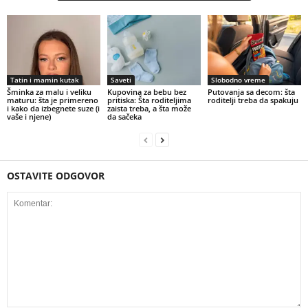
Tatin i mamin kutak
Saveti
Slobodno vreme
Šminka za malu i veliku
Kupovina za bebu bez
Putovanja sa decom: šta
maturu: šta je primereno
pritiska: Šta roditeljima
roditelji treba da spakuju
i kako da izbegnete suze (i
zaista treba, a šta može
vaše i njene)
da sačeka
OSTAVITE ODGOVOR