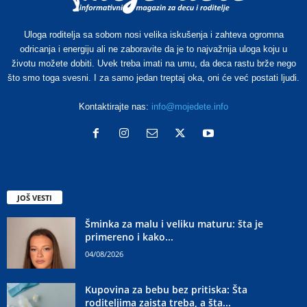
Uloga roditelja sa sobom nosi velika iskušenja i zahteva ogromna
odricanja i energiju ali ne zaboravite da je to najvažnija uloga koju u
životu možete dobiti. Uvek treba imati na umu, da deca rastu brže nego
što smo toga svesni. I za samo jedan treptaj oka, oni će već postati ljudi.
Kontaktirajte nas:
info@mojedete.info
JOŠ VESTI
Šminka za malu i veliku maturu: šta je
primereno i kako...
04/08/2026
Kupovina za bebu bez pritiska: Šta
roditeljima zaista treba, a šta...