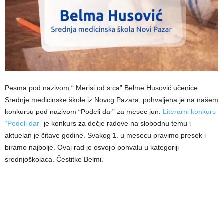
Pesma pod nazivom “ Merisi od srca” Belme Husović učenice
Srednje medicinske škole iz Novog Pazara, pohvaljena je na našem
konkursu pod nazivom “Podeli dar” za mesec jun.
Literarni konkurs
“Podeli dar”
je konkurs za dečje radove na slobodnu temu i
aktuelan je čitave godine. Svakog 1. u mesecu pravimo presek i
biramo najbolje. Ovaj rad je osvojio pohvalu u kategoriji
srednjoškolaca. Čestitke Belmi.