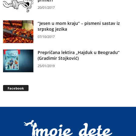
20/01/2017
“Jesen u mom kraju” – pismeni sastav iz
srpskog jezika
07/10/2017
Prepričana lektira „Hajduk u Beogradu“
(Gradimir Stojković)
25/01/2019
Facebook