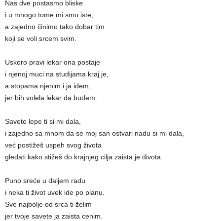
Nas dve postasmo bliske
i u mnogo tome mi smo iste,
a zajedno činimo tako dobar tim
koji se voli srcem svim.
Uskoro pravi lekar ona postaje
i njenoj muci na studijama kraj je,
a stopama njenim i ja idem,
jer bih volela lekar da budem.
Savete lepe ti si mi dala,
i zajedno sa mnom da se moj san ostvari nadu si mi dala,
već postižeš uspeh svog života
gledati kako stižeš do krajnjeg cilja zaista je divota.
Puno sreće u daljem radu
i neka ti život uvek ide po planu.
Sve najbolje od srca ti želim
jer tvoje savete ja zaista cenim.