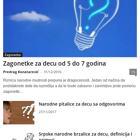
Zagonetke
Zagonetke za decu od 5 do 7 godina
Predrag Konatarević
-
31/12/2016
15
Riznica narodne mudrosti prepuna je dragocenosti. Jedan od načina da
podstaknete dete da razmišlja a da to bude zabavno i zanimljivo jeste pomoću
zagonetki....
Narodne pitalice za decu sa odgovorima
27/11/2017
Srpske narodne brzalice za decu, definicija i
primeri