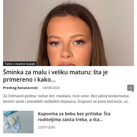
Tatin i mamin kutak
Šminka za malu i veliku maturu: šta je
primereno i kako...
Predrag Konatarević
-
04/08/2026
0
Za četrnaest godina: nežan ten, maskara, roze usne. Bez jakog konturisanja,
tamnih senki i prevelikih veštačkih trepavica. Dogovor se pravi kod kuće, uz...
Kupovina za bebu bez pritiska: Šta
roditeljima zaista treba, a šta...
22/07/2026