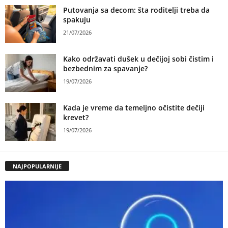
Putovanja sa decom: šta roditelji treba da
spakuju
21/07/2026
Kako održavati dušek u dečijoj sobi čistim i
bezbednim za spavanje?
19/07/2026
Kada je vreme da temeljno očistite dečiji
krevet?
19/07/2026
NAJPOPULARNIJE