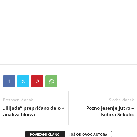
Prethodni članak
Sledeći članak
„Ilijada“ prepričano delo +
Pozno jesenje jutro –
analiza likova
Isidora Sekulić
POVEZANI ČLANCI
JOŠ OD OVOG AUTORA