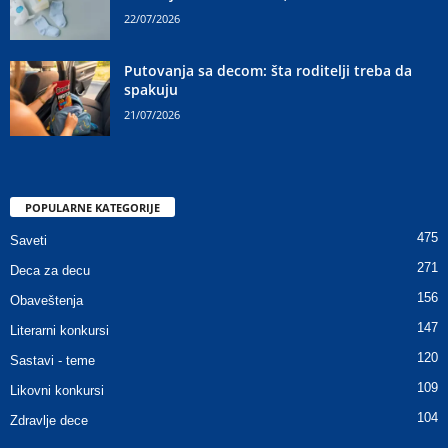
22/07/2026
Putovanja sa decom: šta roditelji treba da
spakuju
21/07/2026
POPULARNE KATEGORIJE
475
Saveti
271
Deca za decu
156
Obaveštenja
147
Literarni konkursi
120
Sastavi - teme
109
Likovni konkursi
104
Zdravlje dece