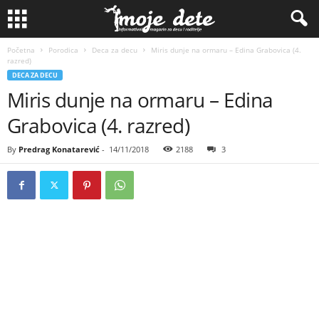
Početna
Porodica
Deca za decu
Miris dunje na ormaru – Edina Grabovica (4.
razred)
DECA ZA DECU
Miris dunje na ormaru – Edina
Grabovica (4. razred)
By
Predrag Konatarević
-
14/11/2018
2188
3