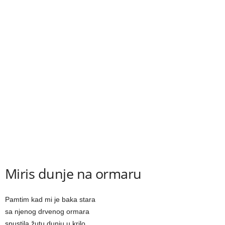
Miris dunje na ormaru
Pamtim kad mi je baka stara
sa njenog drvenog ormara
spustila žutu dunju u krilo