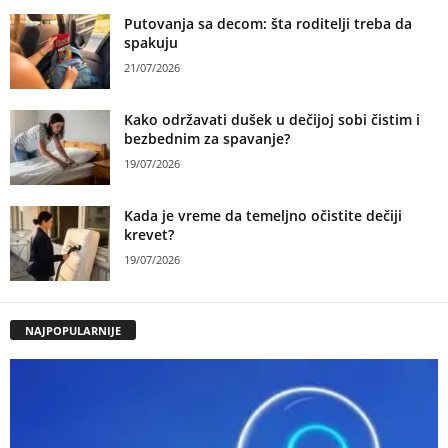
Putovanja sa decom: šta roditelji treba da
spakuju
21/07/2026
Kako održavati dušek u dečijoj sobi čistim i
bezbednim za spavanje?
19/07/2026
Kada je vreme da temeljno očistite dečiji
krevet?
19/07/2026
NAJPOPULARNIJE