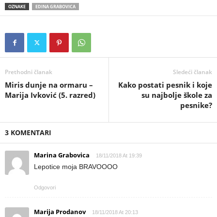
OZNAKE
EDINA GRABOVICA
Prethodni članak
Sledeći članak
Miris dunje na ormaru –
Kako postati pesnik i koje
Marija Ivković (5. razred)
su najbolje škole za
pesnike?
3 KOMENTARI
Marina Grabovica
18/11/2018 At 19:39
Lepotice moja BRAVOOOO
Odgovori
Marija Prodanov
18/11/2018 At 20:13