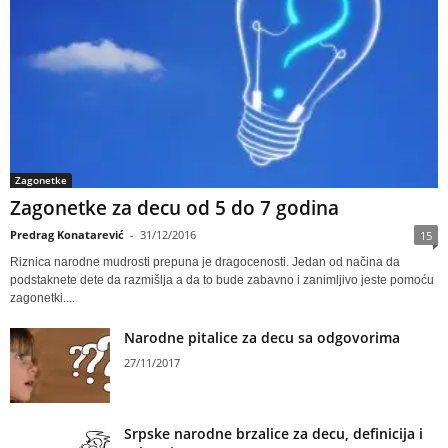
Zagonetke
Zagonetke za decu od 5 do 7 godina
Predrag Konatarević
-
31/12/2016
15
Riznica narodne mudrosti prepuna je dragocenosti. Jedan od načina da
podstaknete dete da razmišlja a da to bude zabavno i zanimljivo jeste pomoću
zagonetki....
Narodne pitalice za decu sa odgovorima
27/11/2017
Srpske narodne brzalice za decu, definicija i