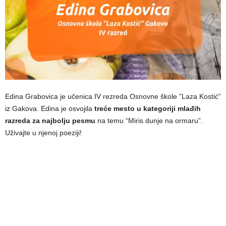
Edina Grabovica je učenica IV rezreda Osnovne škole ”Laza Kostić”
iz Gakova. Edina je osvojila
treće mesto u kategoriji mlađih
razreda za najbolju pesmu
na temu “Miris dunje na ormaru”.
Uživajte u njenoj poeziji!