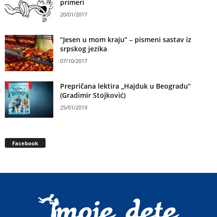
primeri
20/01/2017
“Jesen u mom kraju” – pismeni sastav iz
srpskog jezika
07/10/2017
Prepričana lektira „Hajduk u Beogradu“
(Gradimir Stojković)
25/01/2019
Facebook