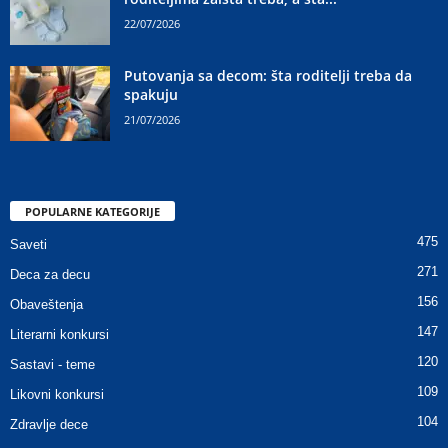
22/07/2026
Putovanja sa decom: šta roditelji treba da
spakuju
21/07/2026
POPULARNE KATEGORIJE
475
Saveti
271
Deca za decu
156
Obaveštenja
147
Literarni konkursi
120
Sastavi - teme
109
Likovni konkursi
104
Zdravlje dece