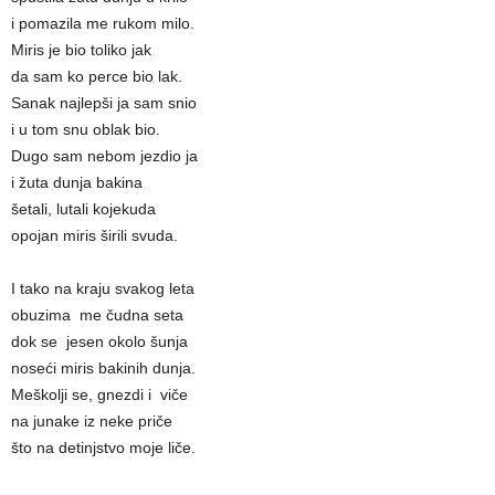
i pomazila me rukom milo.
Miris je bio toliko jak
da sam ko perce bio lak.
Sanak najlepši ja sam snio
i u tom snu oblak bio.
Dugo sam nebom jezdio ja
i žuta dunja bakina
šetali, lutali kojekuda
opojan miris širili svuda.
I tako na kraju svakog leta
obuzima me čudna seta
dok se jesen okolo šunja
noseći miris bakinih dunja.
Meškolјi se, gnezdi i viče
na junake iz neke priče
što na detinjstvo moje liče.