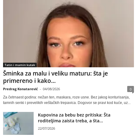
Tatin i mamin kutak
Šminka za malu i veliku maturu: šta je
primereno i kako...
Predrag Konatarević
-
04/08/2026
0
Za četrnaest godina: nežan ten, maskara, roze usne. Bez jakog konturisanja,
tamnih senki i prevelikih veštačkih trepavica. Dogovor se pravi kod kuće, uz...
Kupovina za bebu bez pritiska: Šta
roditeljima zaista treba, a šta...
22/07/2026