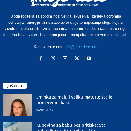
Uloga roditelja sa sobom nosi velika iskušenja i zahteva ogromna
odricanja i energiju ali ne zaboravite da je to najvažnija uloga koju u
životu možete dobiti. Uvek treba imati na umu, da deca rastu brže nego
što smo toga svesni. I za samo jedan treptaj oka, oni će već postati ljudi.
Kontaktirajte nas:
info@mojedete.info
JOŠ VESTI
Šminka za malu i veliku maturu: šta je
primereno i kako...
04/08/2026
Kupovina za bebu bez pritiska: Šta
roditeljima zaista treba, a šta...