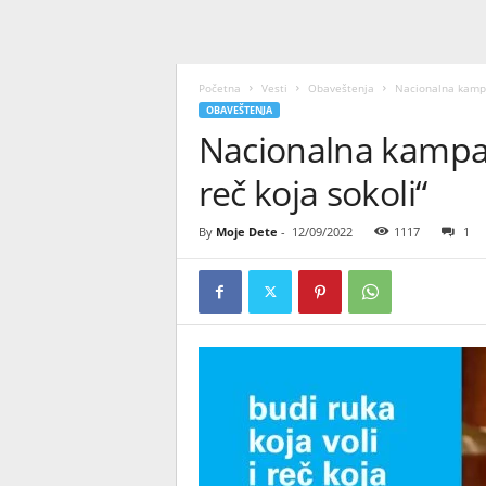
Početna
Vesti
Obaveštenja
Nacionalna kampan
OBAVEŠTENJA
Nacionalna kampanj
reč koja sokoli“
By
Moje Dete
-
12/09/2022
1117
1