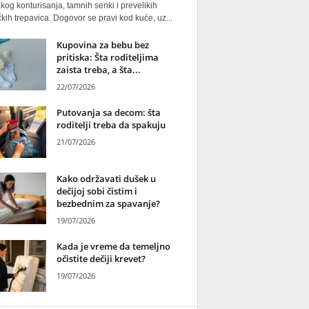
kog konturisanja, tamnih senki i prevelikih
kih trepavica. Dogovor se pravi kod kuće, uz...
Kupovina za bebu bez
pritiska: Šta roditeljima
zaista treba, a šta...
22/07/2026
Putovanja sa decom: šta
roditelji treba da spakuju
21/07/2026
Kako održavati dušek u
dečijoj sobi čistim i
bezbednim za spavanje?
19/07/2026
Kada je vreme da temeljno
očistite dečiji krevet?
19/07/2026