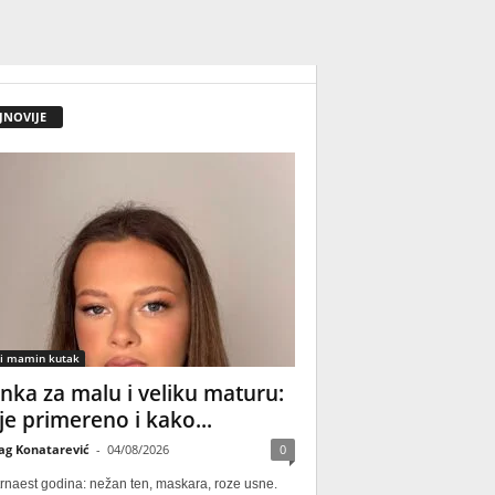
JNOVIJE
 i mamin kutak
nka za malu i veliku maturu:
 je primereno i kako...
ag Konatarević
-
04/08/2026
0
rnaest godina: nežan ten, maskara, roze usne.