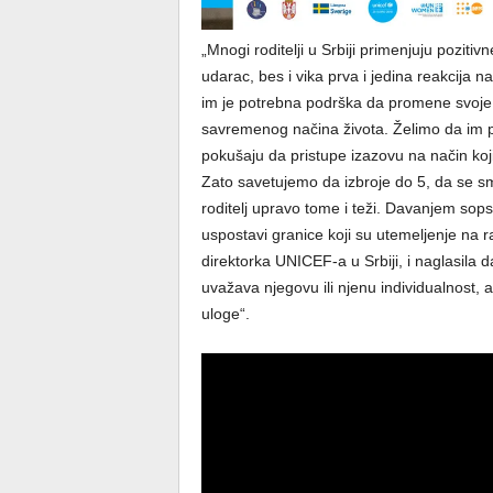
„Mnogi roditelji u Srbiji primenjuju pozit
udarac, bes i vika prva i jedina reakcija na
im je potrebna podrška da promene svoje
savremenog načina života. Želimo da im 
pokušaju da pristupe izazovu na način koji 
Zato savetujemo da izbroje do 5, da se sm
roditelj upravo tome i teži. Davanjem sop
uspostavi granice koji su utemeljenje na 
direktorka UNICEF-a u Srbiji, i naglasila d
uvažava njegovu ili njenu individualnost, 
uloge“.