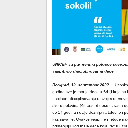
UNICEF sa partnerima pokreće sveobu
vaspitnog disciplinovanja dece
Beograd, 12. septembar 2022
–
U posle
godina sve je manje dece u Srbiji koja su 
nasilnom disciplinovanju u svojim domovi
skoro polovina (45 odsto) dece uzrasta o
do 14 godina i dalje doživljava telesno i p
kažnjavanje. Ovakve vaspitne metode naj
primenjuju kod male dece koja već u uzra