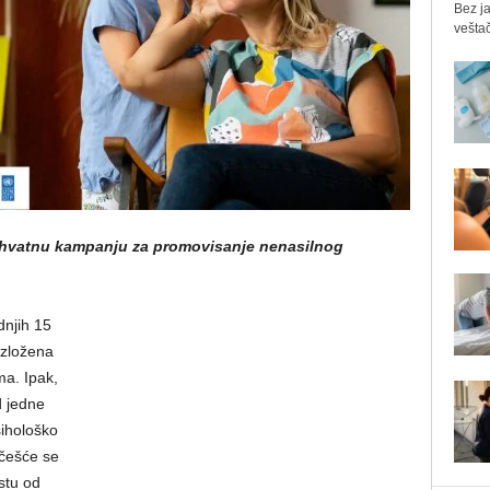
Bez ja
veštač
hvatnu kampanju za promovisanje nenasilnog
dnjih 15
izložena
ma. Ipak,
d jedne
sihološko
češće se
stu od