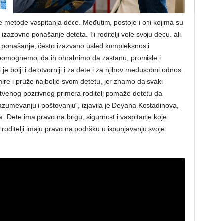
ivne metode vaspitanja dece. Međutim, postoje i oni kojima su
 izazovno ponašanje deteta. Ti roditelji vole svoju decu, ali
 ponašanje, često izazvano usled kompleksnosti
pomognemo, da ih ohrabrimo da zastanu, promisle i
je bolji i delotvorniji i za dete i za njihov međusobni odnos.
ire i pruže najbolje svom detetu, jer znamo da svaki
stvenog pozitivnog primera roditelj pomaže detetu da
razumevanju i poštovanju“, izjavila je Deyana Kostadinova,
a „Dete ima pravo na brigu, sigurnost i vaspitanje koje
a roditelji imaju pravo na podršku u ispunjavanju svoje