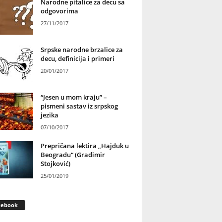
Narodne pitalice za decu sa
odgovorima
27/11/2017
Srpske narodne brzalice za
decu, definicija i primeri
20/01/2017
“Jesen u mom kraju” –
pismeni sastav iz srpskog
jezika
07/10/2017
Prepričana lektira „Hajduk u
Beogradu“ (Gradimir
Stojković)
25/01/2019
cebook