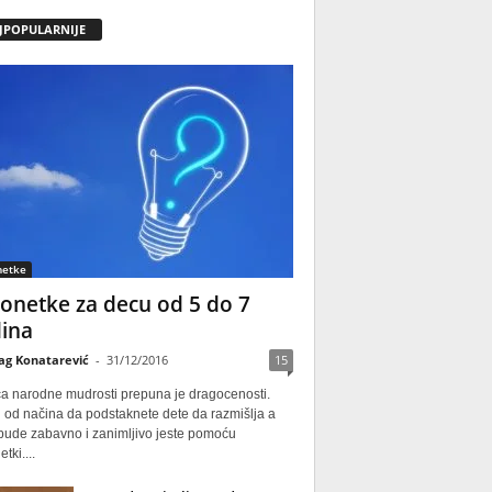
JPOPULARNIJE
netke
onetke za decu od 5 do 7
ina
ag Konatarević
-
31/12/2016
15
ca narodne mudrosti prepuna je dragocenosti.
 od načina da podstaknete dete da razmišlja a
 bude zabavno i zanimljivo jeste pomoću
tki....