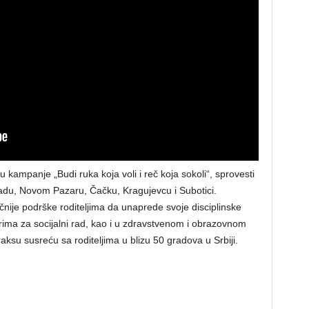
ampanje „Budi ruka koja voli i reč koja sokoli“, sprovesti
adu, Novom Pazaru, Čačku, Kragujevcu i Subotici.
ije podrške roditeljima da unaprede svoje disciplinske
rima za socijalni rad, kao i u zdravstvenom i obrazovnom
ksu susreću sa roditeljima u blizu 50 gradova u Srbiji.