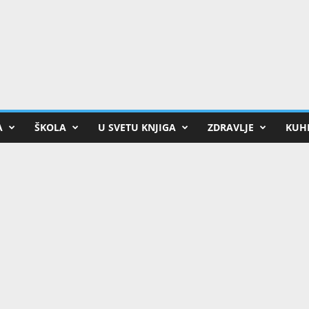
A
ŠKOLA
U SVETU KNJIGA
ZDRAVLJE
KUHI