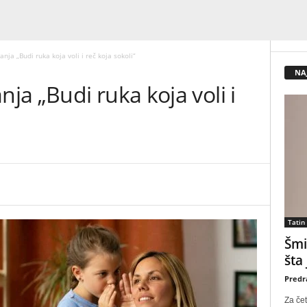
ja „Budi ruka koja voli i reč koja sokoli“
NA
a „Budi ruka koja voli i
Tatin
Šmi
šta
Predr
Za čet