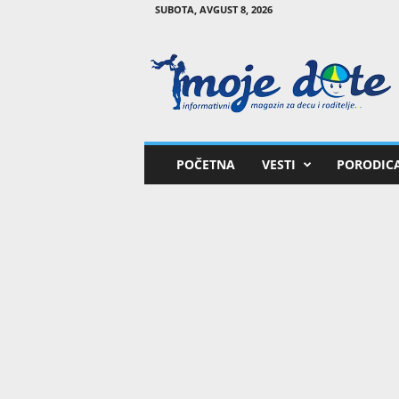
SUBOTA, AVGUST 8, 2026
M
o
j
e
d
e
t
POČETNA
VESTI
PORODIC
e