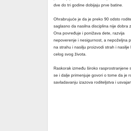
dve do tri godine dobijaju prve batine.
Ohrabrujuće je da je preko 90 odsto rodite
saglasno da nasilna disciplina nije dobra 
Ona povređuje i ponižava dete, razvija
nepoverenje i nesigurnost, a nepoželjna po
na strahu i nasilju proizvodi strah i nasil
celog svog života.
Raskorak između široko rasprostranjene sve
se i dalje primenjuje govori o tome da je 
savladavanju izazova roditeljstva i usvajanj