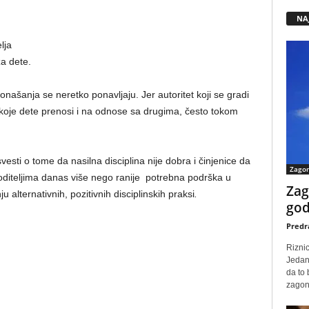
NA
lja
za dete.
našanja se neretko ponavljaju. Jer autoritet koji se gradi
je koje dete prenosi i na odnose sa drugima, često tokom
sti o tome da nasilna disciplina nije dobra i činjenice da
Zago
roditeljima danas više nego ranije potrebna podrška u
Zag
u alternativnih, pozitivnih disciplinskih praksi
.
god
Predr
Rizni
Jedan
da to
zagone