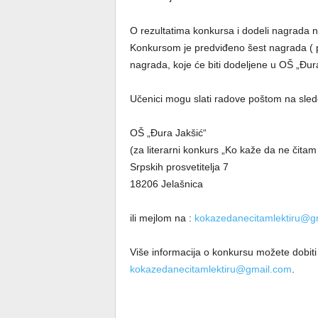
O rezultatima konkursa i dodeli nagrada 
Konkursom je predviđeno šest nagrada ( po
nagrada, koje će biti dodelјene u OŠ „Đur
Učenici mogu slati radove poštom na sle
OŠ „Đura Jakšić“
(za literarni konkurs „Ko kaže da ne čitam 
Srpskih prosvetitelјa 7
18206 Jelašnica
ili mejlom na :
kokazedanecitamlektiru@g
Više informacija o konkursu možete dobiti 
kokazedanecitamlektiru@gmail.com
.