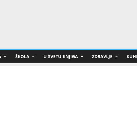
A
ŠKOLA
U SVETU KNJIGA
ZDRAVLJE
KUHI