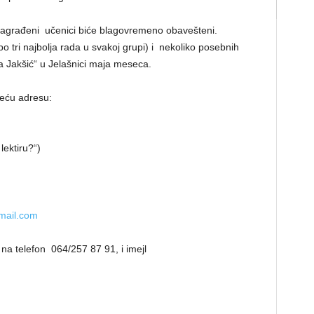
nagrađeni učenici biće blagovremeno obavešteni.
 tri najbolјa rada u svakoj grupi) i nekoliko posebnih
a Jakšić“ u Jelašnici maja meseca.
deću adresu:
lektiru?“)
mail.com
na telefon 064/257 87 91, i imejl