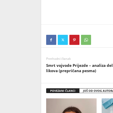
Prethodni članak
Smrt vojvode Prijezde – analiza del
likova (prepričana pesma)
POVEZANI ČLANCI
JOŠ OD OVOG AUTOR