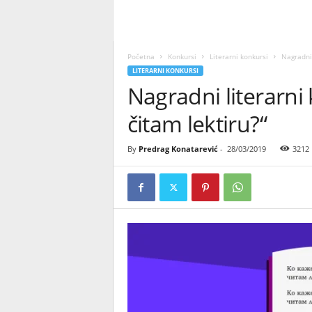
Početna
Konkursi
Literarni konkursi
Nagradni 
LITERARNI KONKURSI
Nagradni literarni
čitam lektiru?“
By
Predrag Konatarević
-
28/03/2019
3212