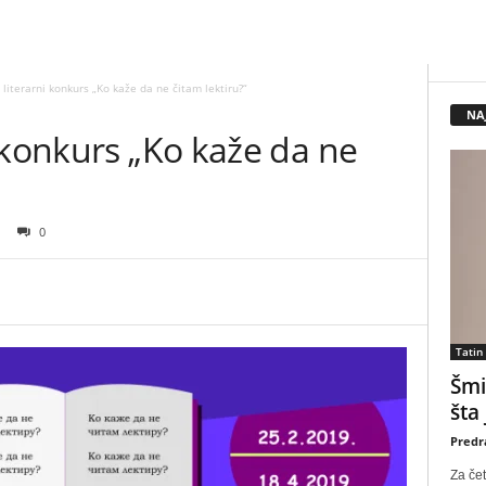
literarni konkurs „Ko kaže da ne čitam lektiru?“
NA
 konkurs „Ko kaže da ne
0
Tatin
Šmi
šta
Predr
Za čet