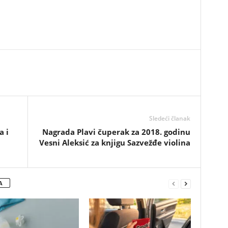
Sledeći članak
a i
Nagrada Plavi čuperak za 2018. godinu
Vesni Aleksić za knjigu Sazvežđe violina
A