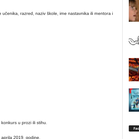
 učenika, razred, naziv škole, ime nastavnika ili mentora i
onkurs u prozi ili stihu.
Fa
 aprila 2019. godine.