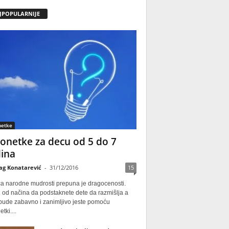
JPOPULARNIJE
netke
onetke za decu od 5 do 7
ina
ag Konatarević
-
31/12/2016
15
ca narodne mudrosti prepuna je dragocenosti.
 od načina da podstaknete dete da razmišlja a
 bude zabavno i zanimljivo jeste pomoću
tki....