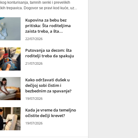
kog konturisanja, tamnih senki i prevelikih
kih trepavica. Dogovor se pravi kod kuće, uz...
Kupovina za bebu bez
pritiska: Šta roditeljima
zaista treba, a šta...
22/07/2026
Putovanja sa decom: šta
roditelji treba da spakuju
21/07/2026
Kako održavati dušek u
dečijoj sobi čistim i
bezbednim za spavanje?
19/07/2026
Kada je vreme da temeljno
očistite dečiji krevet?
19/07/2026