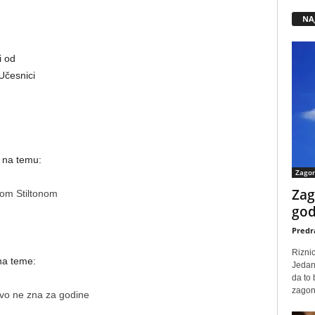
NA
i od
Učesnici
u na temu:
Zago
Zag
mom Stiltonom
god
Predr
Rizni
na teme:
Jedan
da to
zagone
stvo ne zna za godine