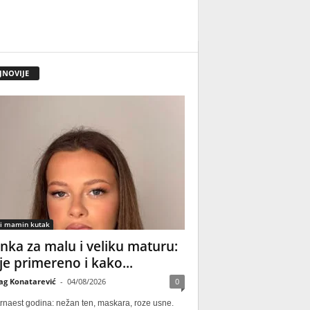
JNOVIJE
 i mamin kutak
nka za malu i veliku maturu:
 je primereno i kako...
ag Konatarević
-
04/08/2026
0
rnaest godina: nežan ten, maskara, roze usne.