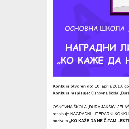
Konkurs otvoren do:
18. aprila 2019. g
Konkurs raspisuje:
Osnovna škola „Đura
OSNOVNA ŠKOLA „ĐURA JAKŠIĆ“ JELA
raspisuje NAGRADNI LITERARNI KONK
nazivom
„KO KAŽE DA NE ČITAM LEKT