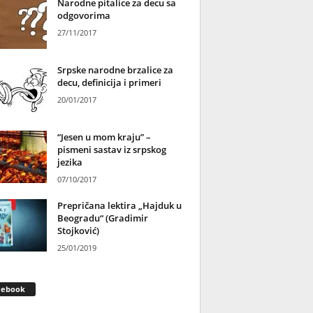
Narodne pitalice za decu sa
odgovorima
27/11/2017
Srpske narodne brzalice za
decu, definicija i primeri
20/01/2017
“Jesen u mom kraju” –
pismeni sastav iz srpskog
jezika
07/10/2017
Prepričana lektira „Hajduk u
Beogradu“ (Gradimir
Stojković)
25/01/2019
cebook