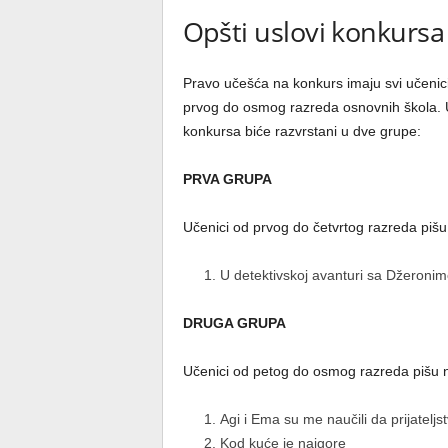
Opšti uslovi konkursa
Pravo učešća na konkurs imaju svi učenic
prvog do osmog razreda osnovnih škola. 
konkursa biće razvrstani u dve grupe:
PRVA GRUPA
Učenici od prvog do četvrtog razreda piš
U detektivskoj avanturi sa Džeroni
DRUGA GRUPA
Učenici od petog do osmog razreda pišu 
Agi i Ema su me naučili da prijatelј
2. Kod kuće je najgore