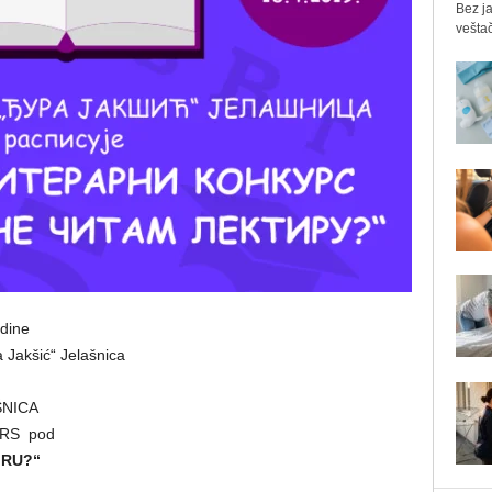
Bez ja
veštač
odine
 Jakšić“ Jelašnica
ŠNICA
URS pod
IRU?“