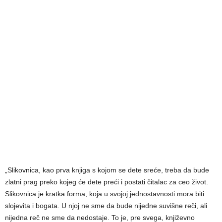
„Slikovnica, kao prva knjiga s kojom se dete sreće, treba da bude
zlatni prag preko kojeg će dete preći i postati čitalac za ceo život.
Slikovnica je kratka forma, koja u svojoj jednostavnosti mora biti
slojevita i bogata. U njoj ne sme da bude nijedne suvišne reči, ali
nijedna reč ne sme da nedostaje. To je, pre svega, književno