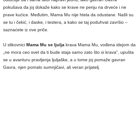
pokušava da joj dokaže kako se krave ne penju na drveće i ne
prave kućice. Međutim, Mama Mu nije htela da odustane. Našli su
se tu i čekić, i daske, i testera, a kako se taj poduhvat završio –
saznaćete iz ove priče.
U slikovnici
Mama Mu se ljulja
krava Mama Mu, vođena idejom da
„ne mora ceo svet da ti bude staja samo zato što si krava“, upušta
se u avanturu pravljenja ljuljaške, a u tome joj pomaže gavran
Gavra, njen pomalo sumnjičavi, ali veran prijatelj.