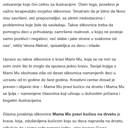
ostvarenje koje čini celinu sa ilustracijom. Osim toga, posebno je
važno terapeutsko svojstvo slikovnice. Smatram da je bitno da likovi
nisu savršeni, već prepoznatljivi, sa sitnim nedostacima i
problemima koje žele da savladaju. Takve slikovnice treba da
pomognu deci u prihvatanju zamršene realnosti, u kojoj ne postoje
samo pozitivci i negativci, već slabe i jake strane u svakome od
nas“, ističe Vesna Aleksić, spisateljica za decu i mlade.
Upravo su takve slikovnice o kravi Mami Mu, koja se ne miri sa
svim onim što bi moglo da sputava jednu kravu. Serijal knjiga o
Mami Mu obuhvata više od deset slikovnica namenjenih deci u
uzrastu od tri godine do šest godina. Kreativni centar dosad je
preveo i objavio dve – Mama Mu pravi kućicu na drvetu i Mama Mu
se ljulja – namenjene čitaocima koji uživaju u duhovitim pričama i
bogatim ilustracijama.
Glavna junakinja slikovnice
Mama Mu pravi kućicu na drvetu
je
krava, koja, oduševljena kućicom koju su deca napravila na drvetu,
odlučuje da i sama sebi napravi jednu, iako gavran Gavra