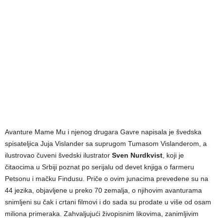
Avanture Mame Mu i njenog drugara Gavre napisala je švedska
spisateljica Juja Vislander sa suprugom Tumasom Vislanderom, a
ilustrovao čuveni švedski ilustrator
Sven Nurdkvist
, koji je
čitaocima u Srbiji poznat po serijalu od devet knjiga o farmeru
Petsonu i mačku Findusu. Priče o ovim junacima prevedene su na
44 jezika, objavljene u preko 70 zemalja, o njihovim avanturama
snimljeni su čak i crtani filmovi i do sada su prodate u više od osam
miliona primeraka. Zahvaljujući živopisnim likovima, zanimljivim