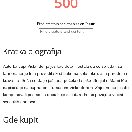
Kratka biografija
Autorka Juja Vislander je još kao dete maštala da će se udati za
farmera jer je leta provodila kod bake na selu, okružena prirodom i
kravama. Seća se da je još tada počela da piše. Serijal o Mami Mu
napisala je sa suprugom Tumasom Vislanderom. Zajedno su pisali i
komponovali pesme za decu koje se i dan-danas pevaju u većini
švedskih domova.
Gde kupiti