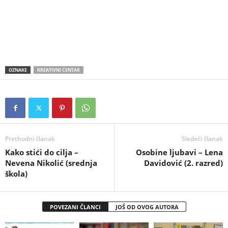
OZNAKE
KREATIVNI CENTAR
Prethodni članak
Sledeći članak
Kako stići do cilјa –
Osobine ljubavi – Lena
Nevena Nikolić (srednja
Davidović (2. razred)
škola)
POVEZANI ČLANCI
JOŠ OD OVOG AUTORA