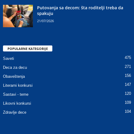
Putovanja sa decom: šta roditelji treba da
spakuju
21/07/2026
POPULARNE KATEGORIJE
475
Saveti
271
Deca za decu
156
Obaveštenja
147
Literarni konkursi
120
Sastavi - teme
109
Likovni konkursi
104
Zdravlje dece