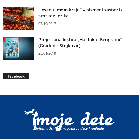
“Jesen u mom kraju” – pismeni sastav iz
srpskog jezika
07/10/2017
Prepričana lektira „Hajduk u Beogradu“
(Gradimir Stojković)
25/01/2019
Facebook