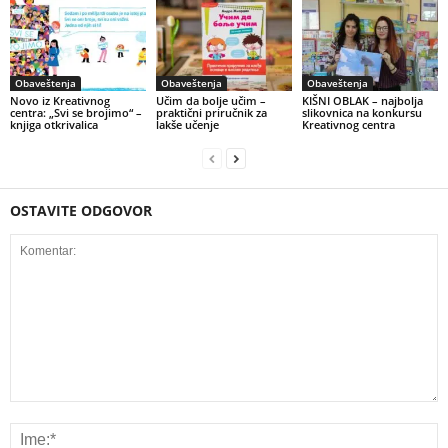
Obaveštenja
Obaveštenja
Obaveštenja
Novo iz Kreativnog
Učim da bolje učim –
KIŠNI OBLAK – najbolja
centra: „Svi se brojimo“ –
praktični priručnik za
slikovnica na konkursu
knjiga otkrivalica
lakše učenje
Kreativnog centra
OSTAVITE ODGOVOR