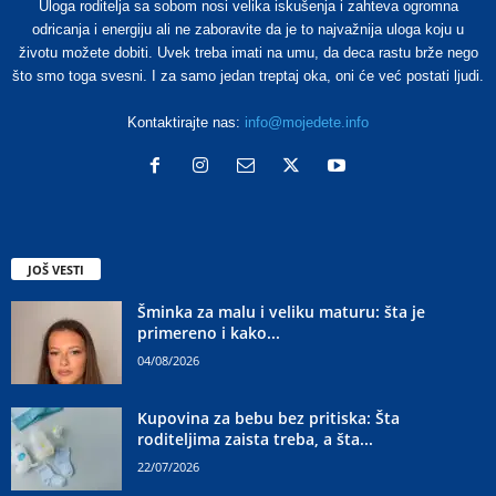
Uloga roditelja sa sobom nosi velika iskušenja i zahteva ogromna
odricanja i energiju ali ne zaboravite da je to najvažnija uloga koju u
životu možete dobiti. Uvek treba imati na umu, da deca rastu brže nego
što smo toga svesni. I za samo jedan treptaj oka, oni će već postati ljudi.
Kontaktirajte nas:
info@mojedete.info
JOŠ VESTI
Šminka za malu i veliku maturu: šta je
primereno i kako...
04/08/2026
Kupovina za bebu bez pritiska: Šta
roditeljima zaista treba, a šta...
22/07/2026