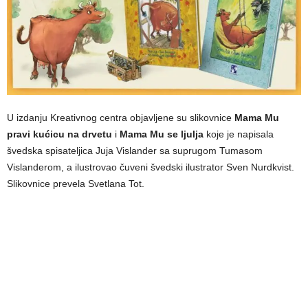
U izdanju Kreativnog centra objavljene su slikovnice
Mama Mu
pravi kućicu na drvetu
i
Mama Mu se ljulja
koje je napisala
švedska spisateljica Juja Vislander sa suprugom Tumasom
Vislanderom, a ilustrovao čuveni švedski ilustrator Sven Nurdkvist.
Slikovnice prevela Svetlana Tot.