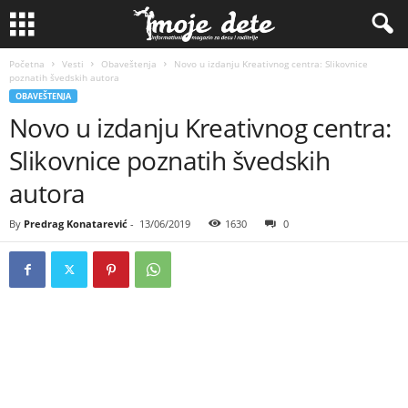
Početna
Vesti
Obaveštenja
Novo u izdanju Kreativnog centra: Slikovnice
poznatih švedskih autora
OBAVEŠTENJA
Novo u izdanju Kreativnog centra:
Slikovnice poznatih švedskih
autora
By
Predrag Konatarević
-
13/06/2019
1630
0