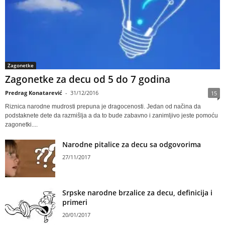
Zagonetke
Zagonetke za decu od 5 do 7 godina
Predrag Konatarević
-
31/12/2016
15
Riznica narodne mudrosti prepuna je dragocenosti. Jedan od načina da
podstaknete dete da razmišlja a da to bude zabavno i zanimljivo jeste pomoću
zagonetki....
Narodne pitalice za decu sa odgovorima
27/11/2017
Srpske narodne brzalice za decu, definicija i
primeri
20/01/2017