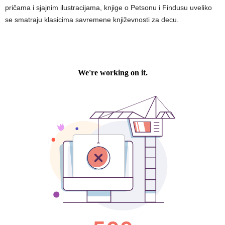
pričama i sjajnim ilustracijama, knjige o Petsonu i Findusu uveliko
se smatraju klasicima savremene književnosti za decu.