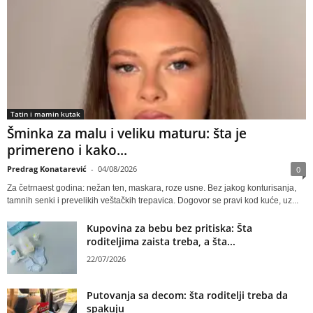
Tatin i mamin kutak
Šminka za malu i veliku maturu: šta je
primereno i kako...
Predrag Konatarević
-
04/08/2026
0
Za četrnaest godina: nežan ten, maskara, roze usne. Bez jakog konturisanja,
tamnih senki i prevelikih veštačkih trepavica. Dogovor se pravi kod kuće, uz...
Kupovina za bebu bez pritiska: Šta
roditeljima zaista treba, a šta...
22/07/2026
Putovanja sa decom: šta roditelji treba da
spakuju