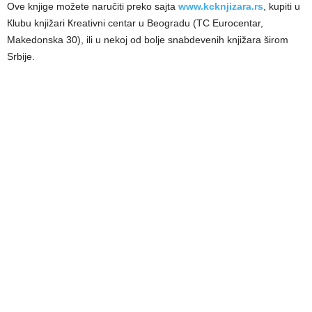
Ove knjige možete naručiti preko sajta
www.kcknjizara.rs
, kupiti u
Кlubu knjižari Кreativni centar u Beogradu (TC Eurocentar,
Makedonska 30), ili u nekoj od bolje snabdevenih knjižara širom
Srbije.