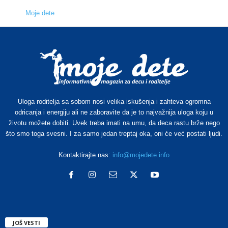
Moje dete
Uloga roditelja sa sobom nosi velika iskušenja i zahteva ogromna
odricanja i energiju ali ne zaboravite da je to najvažnija uloga koju u
životu možete dobiti. Uvek treba imati na umu, da deca rastu brže nego
što smo toga svesni. I za samo jedan treptaj oka, oni će već postati ljudi.
Kontaktirajte nas:
info@mojedete.info
JOŠ VESTI