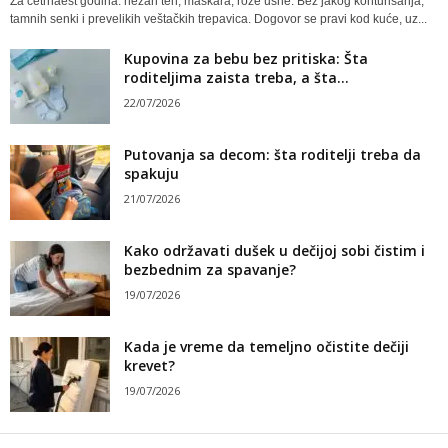
Za četrnaest godina: nežan ten, maskara, roze usne. Bez jakog konturisanja,
tamnih senki i prevelikih veštačkih trepavica. Dogovor se pravi kod kuće, uz...
Kupovina za bebu bez pritiska: Šta
roditeljima zaista treba, a šta...
22/07/2026
Putovanja sa decom: šta roditelji treba da
spakuju
21/07/2026
Kako održavati dušek u dečijoj sobi čistim i
bezbednim za spavanje?
19/07/2026
Kada je vreme da temeljno očistite dečiji
krevet?
19/07/2026