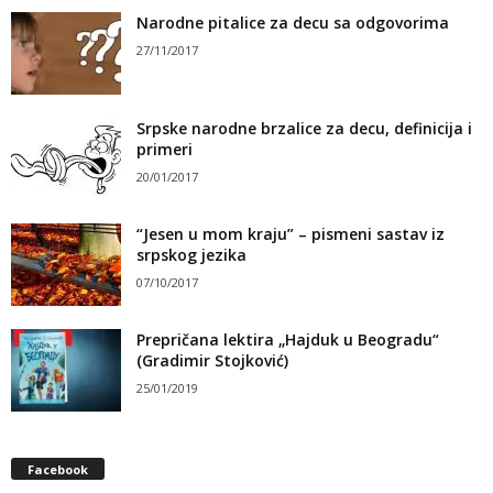
Narodne pitalice za decu sa odgovorima
27/11/2017
Srpske narodne brzalice za decu, definicija i
primeri
20/01/2017
“Jesen u mom kraju” – pismeni sastav iz
srpskog jezika
07/10/2017
Prepričana lektira „Hajduk u Beogradu“
(Gradimir Stojković)
25/01/2019
Facebook