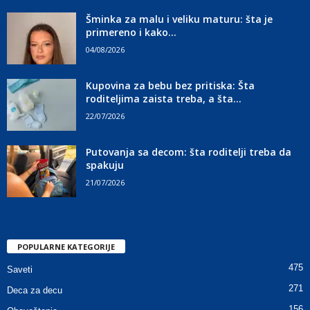
Šminka za malu i veliku maturu: šta je
primereno i kako...
04/08/2026
Kupovina za bebu bez pritiska: Šta
roditeljima zaista treba, a šta...
22/07/2026
Putovanja sa decom: šta roditelji treba da
spakuju
21/07/2026
POPULARNE KATEGORIJE
475
Saveti
271
Deca za decu
156