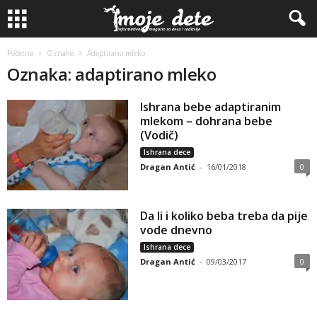
Početna
Oznake
Adaptirano mleko
Oznaka: adaptirano mleko
Ishrana bebe adaptiranim
mlekom – dohrana bebe
(Vodič)
Ishrana dece
Dragan Antić
-
16/01/2018
0
Da li i koliko beba treba da pije
vode dnevno
Ishrana dece
Dragan Antić
-
09/03/2017
0