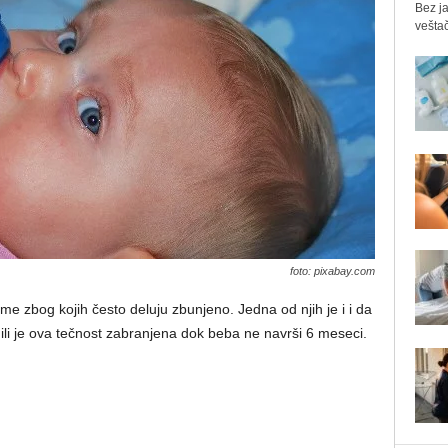
Bez ja
veštač
foto: pixabay.com
eme zbog kojih često deluju zbunjeno. Jedna od njih je i i da
ili je ova tečnost zabranjena dok beba ne navrši 6 meseci.