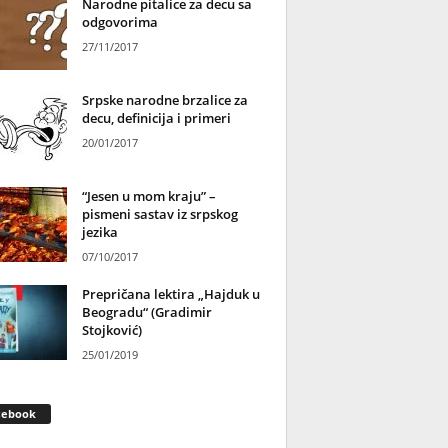
Narodne pitalice za decu sa
odgovorima
27/11/2017
Srpske narodne brzalice za
decu, definicija i primeri
20/01/2017
“Jesen u mom kraju” –
pismeni sastav iz srpskog
jezika
07/10/2017
Prepričana lektira „Hajduk u
Beogradu“ (Gradimir
Stojković)
25/01/2019
cebook