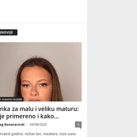
JNOVIJE
 i mamin kutak
nka za malu i veliku maturu:
 je primereno i kako...
ag Konatarević
-
04/08/2026
0
rnaest godina: nežan ten, maskara, roze usne.