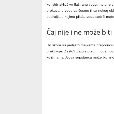
koristiti isključivo flaširanu vodu, i to o
prokuvanu vodu sa česme ili sa nekog obli
područja u kojima pijaća voda sadrži mate
Čaj nije i ne može bit
Do skora su pedijatri majkama preporučiva
praktikuje. Zašto? Zato što su mnoga novij
količinama. A ova supstanca može biti vrl