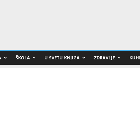
A
ŠKOLA
U SVETU KNJIGA
ZDRAVLJE
KUHI