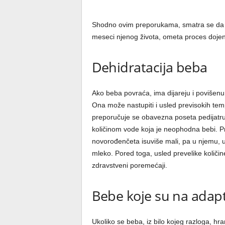
Shodno ovim preporukama, smatra se da uk
meseci njenog života, ometa proces dojen
Dehidratacija beba
Ako beba povraća, ima dijareju i povišenu
Ona može nastupiti i usled previsokih tem
preporučuje se obavezna poseta pedijatru 
količinom vode koja je neophodna bebi. Pre
novorođenčeta isuviše mali, pa u njemu, u
mleko. Pored toga, usled prevelike količin
zdravstveni poremećaji.
Bebe koje su na ada
Ukoliko se beba, iz bilo kojeg razloga, h