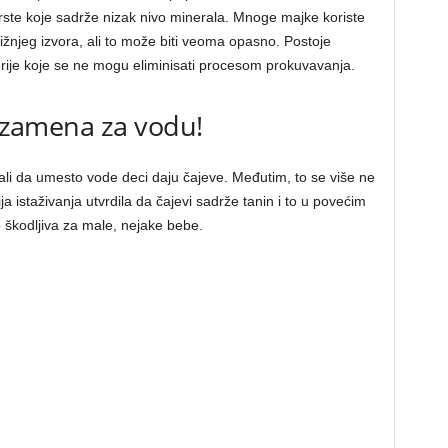
ne vrste koje sadrže nizak nivo minerala. Mnoge majke koriste
žnjeg izvora, ali to može biti veoma opasno. Postoje
rije koje se ne mogu eliminisati procesom prokuvavanja.
i zamena za vodu!
li da umesto vode deci daju čajeve. Međutim, to se više ne
a istaživanja utvrdila da čajevi sadrže tanin i to u povećim
o škodljiva za male, nejake bebe.