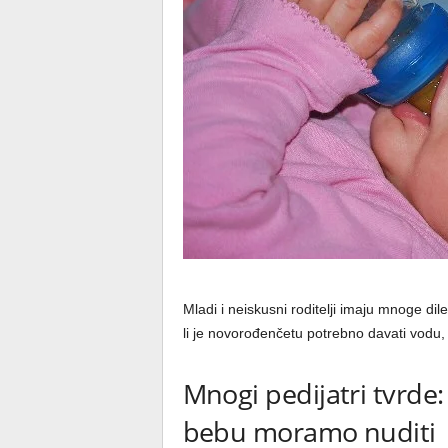
Mladi i neiskusni roditelji imaju mnoge dil
li je novorođenčetu potrebno davati vodu, 
Mnogi pedijatri tvrde:
bebu moramo nuditi