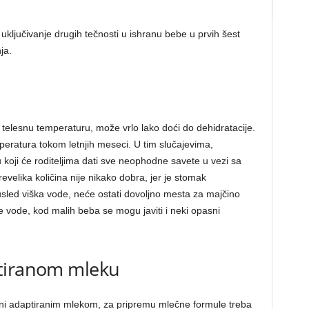
ljučivanje drugih tečnosti u ishranu bebe u prvih šest
ja.
 telesnu temperaturu, može vrlo lako doći do dehidratacije.
peratura tokom letnjih meseci. U tim slučajevima,
koji će roditeljima dati sve neophodne savete u vezi sa
velika količina nije nikako dobra, jer je stomak
sled viška vode, neće ostati dovoljno mesta za majčino
e vode, kod malih beba se mogu javiti i neki opasni
ptiranom mleku
rani adaptiranim mlekom, za pripremu mlečne formule treba