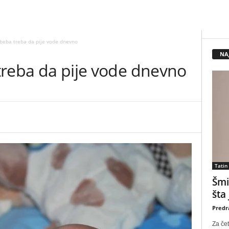
o beba treba da pije vode dnevno
NA
a treba da pije vode dnevno
Tatin
Šmi
šta
Predr
Za čet