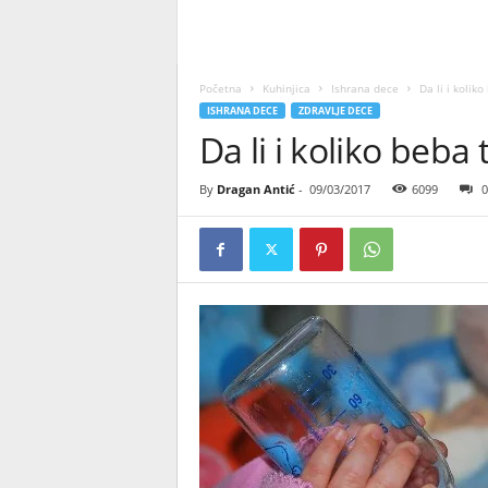
Početna
Kuhinjica
Ishrana dece
Da li i kolik
ISHRANA DECE
ZDRAVLJE DECE
Da li i koliko beb
By
Dragan Antić
-
09/03/2017
6099
0