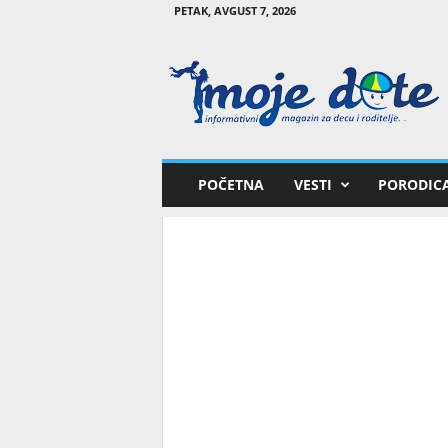
PETAK, AVGUST 7, 2026
M
o
j
e
d
e
t
POČETNA
VESTI
PORODIC
e