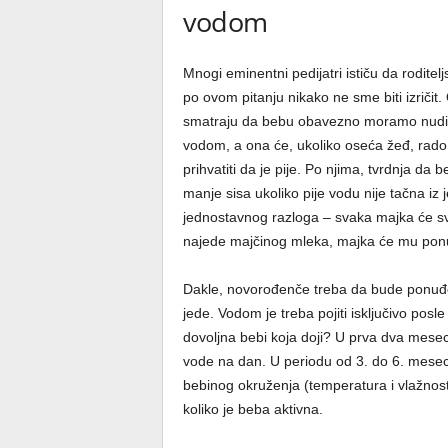
vodom
Mnogi eminentni pedijatri ističu da roditelj
po ovom pitanju nikako ne sme biti izričit.
smatraju da bebu obavezno moramo nudit
vodom, a ona će, ukoliko oseća žeđ, rado
prihvatiti da je pije. Po njima, tvrdnja da 
manje sisa ukoliko pije vodu nije tačna iz
jednostavnog razloga – svaka majka će sv
najede majčinog mleka, majka će mu ponu
Dakle, novorođenče treba da bude ponuđe
jede. Vodom je treba pojiti isključivo pos
dovoljna bebi koja doji? U prva dva meseca
vode na dan. U periodu od 3. do 6. meseca
bebinog okruženja (temperatura i vlažnost
koliko je beba aktivna.