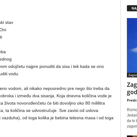
NA
ski stav
 Oni
i
beba
 jednog
om odojčetu najpre ponuditi da sisa i tek kada se ono
diti vodu.
Zago
Zag
no vodom, ali nikako neposredno pre nego što treba da
god
le obroka i između dva sisanja. Koja dnevna količina vode je
Predr
 života novorođenčetu će biti dovoljno oko 80 mililitra
Rizni
, ta količina se udvostručuje. Sve zavisi od uslova
Jedan
 vazduha), od toga kolika je bebina telesna masa i od toga
da to
zagone