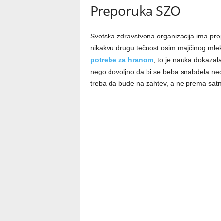
Preporuka SZO
Svetska zdravstvena organizacija ima pre
nikakvu drugu tečnost osim majčinog mle
potrebe za hranom
, to je nauka dokazal
nego dovoljno da bi se beba snabdela ne
treba da bude na zahtev, a ne prema satni