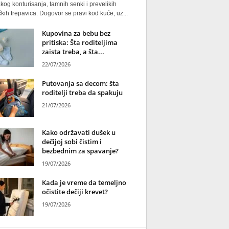
kog konturisanja, tamnih senki i prevelikih
kih trepavica. Dogovor se pravi kod kuće, uz...
Kupovina za bebu bez
pritiska: Šta roditeljima
zaista treba, a šta...
22/07/2026
Putovanja sa decom: šta
roditelji treba da spakuju
21/07/2026
Kako održavati dušek u
dečijoj sobi čistim i
bezbednim za spavanje?
19/07/2026
Kada je vreme da temeljno
očistite dečiji krevet?
19/07/2026