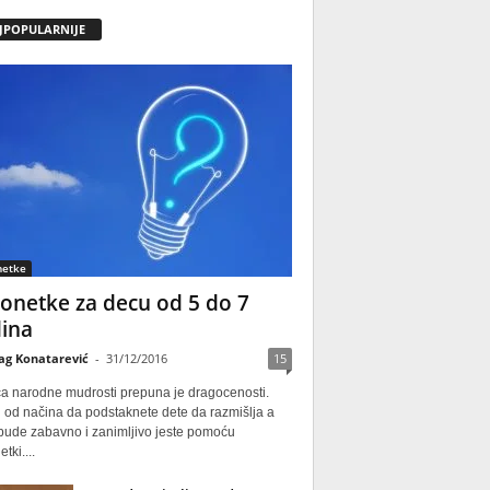
JPOPULARNIJE
netke
onetke za decu od 5 do 7
ina
ag Konatarević
-
31/12/2016
15
ca narodne mudrosti prepuna je dragocenosti.
 od načina da podstaknete dete da razmišlja a
 bude zabavno i zanimljivo jeste pomoću
tki....