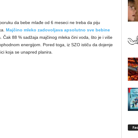
poruku da bebe mlađe od 6 meseci ne treba da piju
ka.
Majčino mleko zadovoljava apsolutno sve bebine
a. Čak 88 % sadžaja majčinog mleka čini voda, što je i više
ophodnom energijom. Pored toga, iz SZO ističu da dojenje
ci koja se unapred planira.
Fa