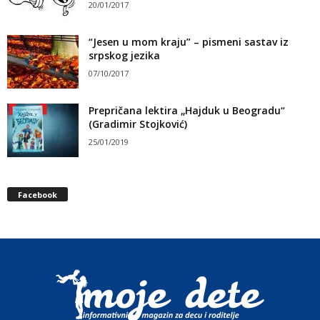
20/01/2017
“Jesen u mom kraju” – pismeni sastav iz
srpskog jezika
07/10/2017
Prepričana lektira „Hajduk u Beogradu“
(Gradimir Stojković)
25/01/2019
Facebook