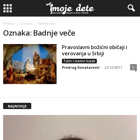
Početna
Oznake
Badnje veče
Oznaka: Badnje veče
Pravoslavni božićni običaji i
verovanja u Srbiji
Tatin i mamin kutak
Predrag Konatarević
-
21/12/2017
0
NAJNOVIJE