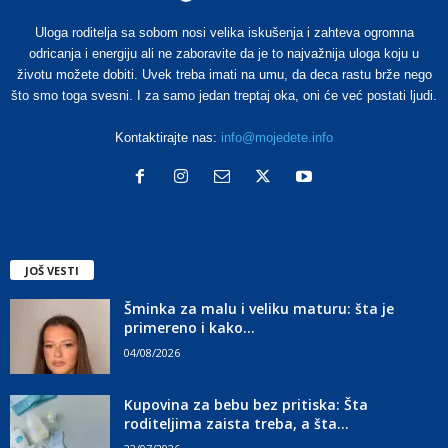
Uloga roditelja sa sobom nosi velika iskušenja i zahteva ogromna
odricanja i energiju ali ne zaboravite da je to najvažnija uloga koju u
životu možete dobiti. Uvek treba imati na umu, da deca rastu brže nego
što smo toga svesni. I za samo jedan treptaj oka, oni će već postati ljudi.
Kontaktirajte nas:
info@mojedete.info
JOŠ VESTI
Šminka za malu i veliku maturu: šta je
primereno i kako...
04/08/2026
Kupovina za bebu bez pritiska: Šta
roditeljima zaista treba, a šta...