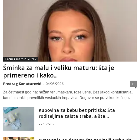
Tatin i mamin kutak
Šminka za malu i veliku maturu: šta je
primereno i kako...
Predrag Konatarević
-
04/08/2026
0
Za četrnaest godina: nežan ten, maskara, roze usne. Bez jakog konturisanja,
tamnih senki i prevelikih veštačkih trepavica. Dogovor se pravi kod kuće, uz...
Kupovina za bebu bez pritiska: Šta
roditeljima zaista treba, a šta...
22/07/2026