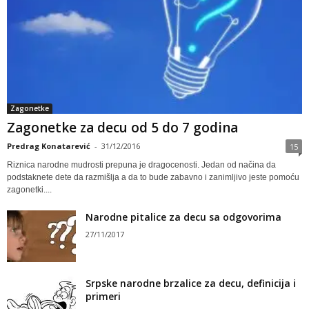
Zagonetke
Zagonetke za decu od 5 do 7 godina
Predrag Konatarević
-
31/12/2016
15
Riznica narodne mudrosti prepuna je dragocenosti. Jedan od načina da
podstaknete dete da razmišlja a da to bude zabavno i zanimljivo jeste pomoću
zagonetki....
Narodne pitalice za decu sa odgovorima
27/11/2017
Srpske narodne brzalice za decu, definicija i
primeri