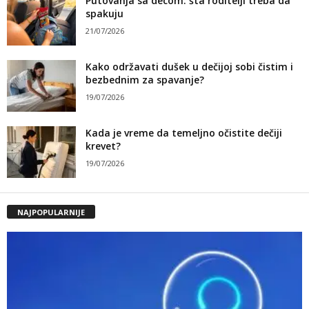
Putovanja sa decom: šta roditelji treba da
spakuju
21/07/2026
Kako održavati dušek u dečijoj sobi čistim i
bezbednim za spavanje?
19/07/2026
Kada je vreme da temeljno očistite dečiji
krevet?
19/07/2026
NAJPOPULARNIJE