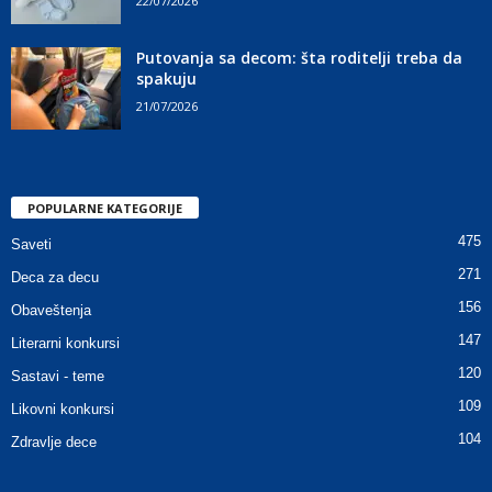
22/07/2026
Putovanja sa decom: šta roditelji treba da
spakuju
21/07/2026
POPULARNE KATEGORIJE
475
Saveti
271
Deca za decu
156
Obaveštenja
147
Literarni konkursi
120
Sastavi - teme
109
Likovni konkursi
104
Zdravlje dece