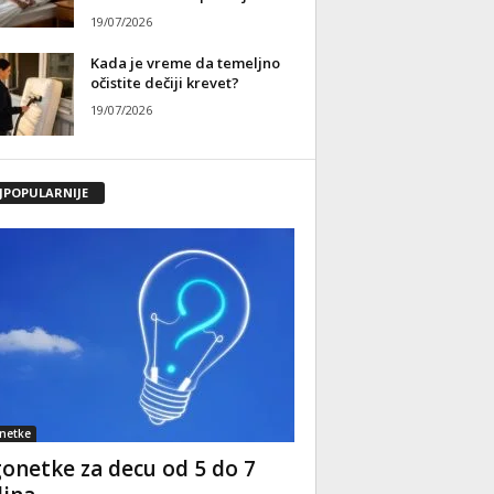
19/07/2026
Kada je vreme da temeljno
očistite dečiji krevet?
19/07/2026
JPOPULARNIJE
netke
onetke za decu od 5 do 7