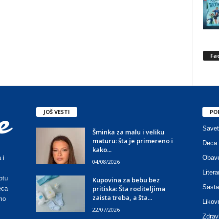
Fa
JOŠ VESTI
PO
Savet
Šminka za malu i veliku
maturu: šta je primereno i
Deca 
kako...
Obave
 i
04/08/2026
Litera
otu
Kupovina za bebu bez
Sasta
pritiska: Šta roditeljima
eca
zaista treba, a šta...
mo
Likov
22/07/2026
Zdrav