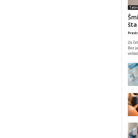
Tatin
Šmi
šta
Predr
Za čet
Bez ja
veštač