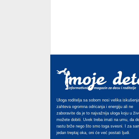
Uloga roditelja sa sobom nosi velika iskušenja
zahteva ogromna odricanja i energiju ali ne
zaboravite da je to najvažnija uloga koju u živ
možete dobiti. Uvek treba imati na umu, da d
rastu brže nego što smo toga svesni. I za sa
jedan treptaj oka, oni će već postati ljudi.