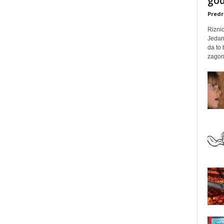
god
Predr
Rizni
Jedan
da to
zagone