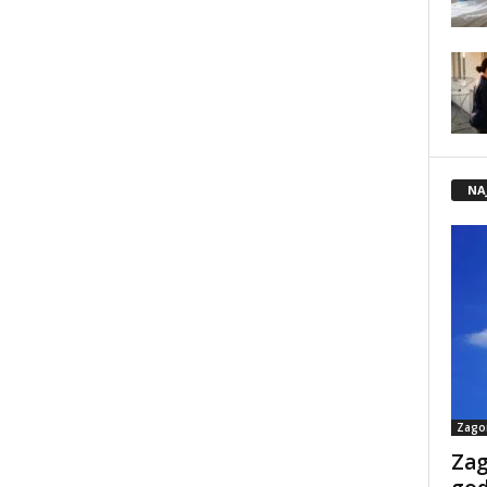
NA
Zago
Zag