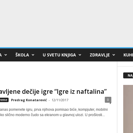
A
ŠKOLA
U SVETU KNJIGA
ZDRAVLJE
KUHI
NA
vljene dečije igre “Igre iz naftalina”
0
reme
Predrag Konatarević
-
12/11/2017
anas pomenete igru, prva njihova pomisao biće, kompjuter, mobilni
neko slično moderno čudo sa ekranom u glavnoj ulozi. U prošlosti...