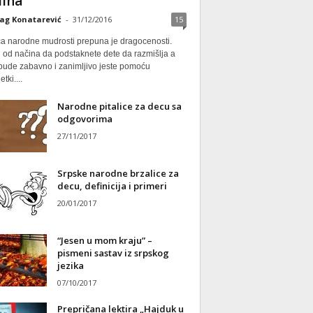
ina
ag Konatarević
-
31/12/2016
15
ca narodne mudrosti prepuna je dragocenosti.
 od načina da podstaknete dete da razmišlja a
 bude zabavno i zanimljivo jeste pomoću
tki....
Narodne pitalice za decu sa
odgovorima
27/11/2017
Srpske narodne brzalice za
decu, definicija i primeri
20/01/2017
“Jesen u mom kraju” –
pismeni sastav iz srpskog
jezika
07/10/2017
Prepričana lektira „Hajduk u