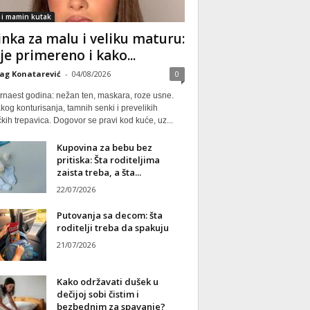
 i mamin kutak
nka za malu i veliku maturu:
 je primereno i kako...
ag Konatarević
-
04/08/2026
0
rnaest godina: nežan ten, maskara, roze usne.
kog konturisanja, tamnih senki i prevelikih
kih trepavica. Dogovor se pravi kod kuće, uz...
Kupovina za bebu bez
pritiska: Šta roditeljima
zaista treba, a šta...
22/07/2026
Putovanja sa decom: šta
roditelji treba da spakuju
21/07/2026
Kako održavati dušek u
dečijoj sobi čistim i
bezbednim za spavanje?