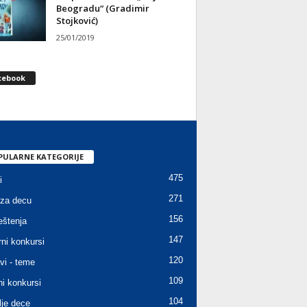
Beogradu“ (Gradimir
Stojković)
25/01/2019
cebook
PULARNE KATEGORIJE
475
i
271
za decu
156
štenja
147
rni konkursi
120
vi - teme
109
ni konkursi
104
lje dece