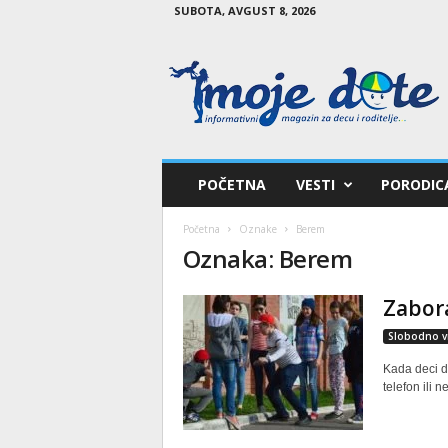
SUBOTA, AVGUST 8, 2026
M
o
j
e
d
e
t
POČETNA
VESTI
PORODIC
e
Početna
Oznake
Berem
Oznaka: Berem
Zabora
Slobodno v
Kada deci d
telefon ili 