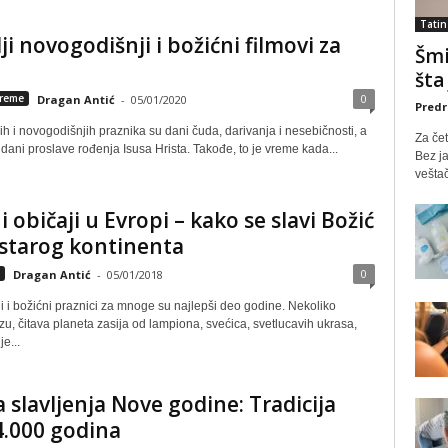
Tatin
ji novogodišnji i božićni filmovi za
Šmi
šta
0
reme
Dragan Antić
-
05/01/2020
Predr
h i novogodišnjih praznika su dani čuda, darivanja i nesebičnosti, a
Za čet
dani proslave rođenja Isusa Hrista. Takođe, to je vreme kada...
Bez ja
veštač
i običaji u Evropi – kako se slavi Božić
starog kontinenta
0
Dragan Antić
-
05/01/2018
 i božićni praznici za mnoge su najlepši deo godine. Nekoliko
zu, čitava planeta zasija od lampiona, svećica, svetlucavih ukrasa,
e...
ja slavljenja Nove godine: Tradicija
4.000 godina