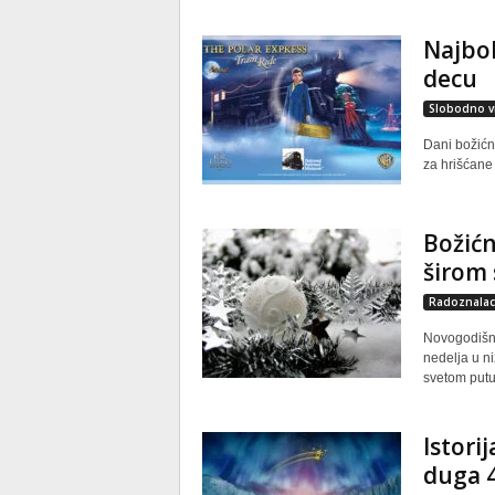
Najbol
decu
Slobodno v
Dani božićni
za hrišćane 
Božićn
širom 
Radoznalac
Novogodišni
nedelja u ni
svetom putuj
Istori
duga 