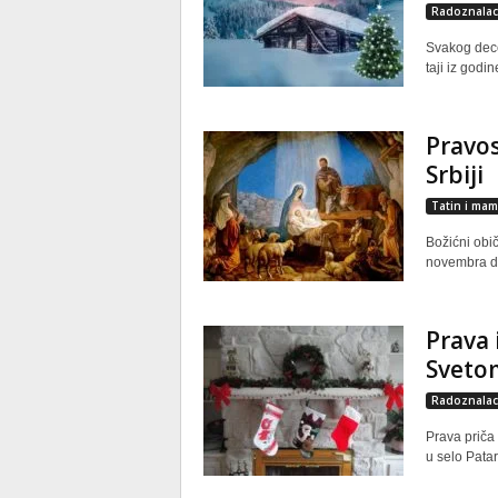
Radoznalac
Svakog dece
taji iz godi
Pravos
Srbiji
Tatin i mam
Božićni obič
novembra do
Prava 
Svetom
Radoznalac
Prava priča
u selo Patar