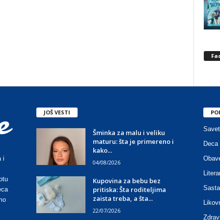
Fa
JOŠ VESTI
PO
Savet
Šminka za malu i veliku
maturu: šta je primereno i
Deca 
kako...
Obave
 i
04/08/2026
Litera
otu
Kupovina za bebu bez
Sasta
pritiska: Šta roditeljima
eca
zaista treba, a šta...
mo
Likov
22/07/2026
Zdrav