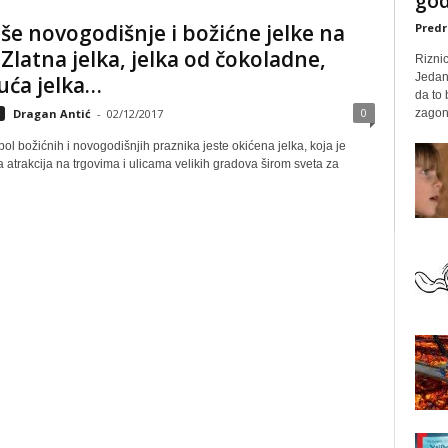
god
še novogodišnje i božićne jelke na
Predr
 Zlatna jelka, jelka od čokoladne,
Rizni
Jedan
uća jelka…
da to
0
zagone
Dragan Antić
-
02/12/2017
ol božićnih i novogodišnjih praznika jeste okićena jelka, koja je
 atrakcija na trgovima i ulicama velikih gradova širom sveta za