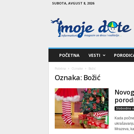
SUBOTA, AVGUST 8, 2026
M
o
j
e
d
e
t
POČETNA
VESTI
PORODIC
e
Početna
Oznake
Božić
Oznaka: Božić
Novogo
porod
Slobodno v
Kada počne 
ukrašavanju.
Mrazeva, ka