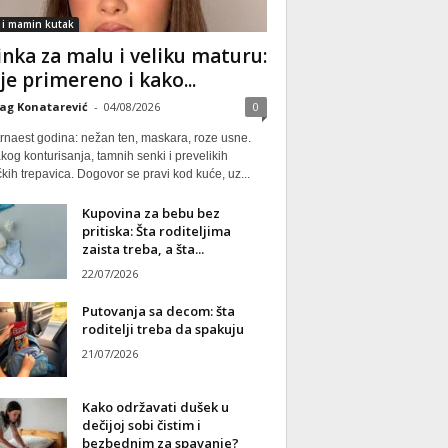
 i mamin kutak
nka za malu i veliku maturu:
 je primereno i kako...
ag Konatarević
-
04/08/2026
0
rnaest godina: nežan ten, maskara, roze usne.
kog konturisanja, tamnih senki i prevelikih
kih trepavica. Dogovor se pravi kod kuće, uz...
Kupovina za bebu bez
pritiska: Šta roditeljima
zaista treba, a šta...
22/07/2026
Putovanja sa decom: šta
roditelji treba da spakuju
21/07/2026
Kako održavati dušek u
dečijoj sobi čistim i
bezbednim za spavanje?