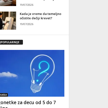
19/07/2026
Kada je vreme da temeljno
očistite dečiji krevet?
19/07/2026
JPOPULARNIJE
netke
onetke za decu od 5 do 7