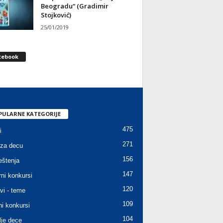
Beogradu“ (Gradimir
Stojković)
25/01/2019
cebook
PULARNE KATEGORIJE
475
i
271
za decu
156
štenja
147
rni konkursi
120
vi - teme
109
ni konkursi
104
lje dece