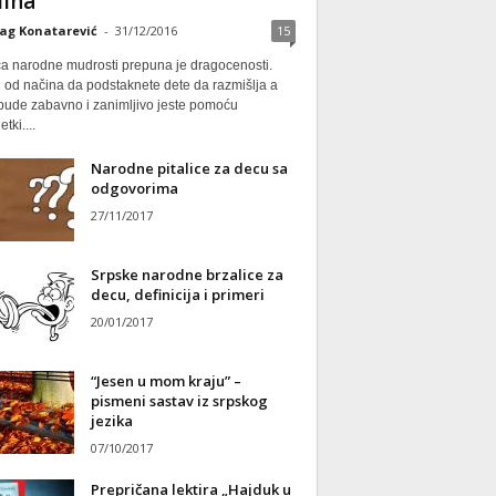
ina
ag Konatarević
-
31/12/2016
15
ca narodne mudrosti prepuna je dragocenosti.
 od načina da podstaknete dete da razmišlja a
 bude zabavno i zanimljivo jeste pomoću
tki....
Narodne pitalice za decu sa
odgovorima
27/11/2017
Srpske narodne brzalice za
decu, definicija i primeri
20/01/2017
“Jesen u mom kraju” –
pismeni sastav iz srpskog
jezika
07/10/2017
Prepričana lektira „Hajduk u