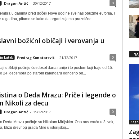
0
Dragan Antić
-
30/12/2017
mbra u danima pred doček Nove godine sve nas obuzme euforija. I
ne u godinu; pitamo se kako da organizujemo praznične...
lavni božićni običaji i verovanja u
NA
0
in kutak
Predrag Konatarević
-
21/12/2017
aji u Srbiji počinju četrdeset dana ranije i to postom koji traje od 15.
 24. decembra po starom kalendaru odnosno od...
istina o Deda Mrazu: Priče i legende o
 Nikoli za decu
0
Dragan Antić
-
15/12/2017
 o Deda Mrazu počinje sa Nikolom Mirijskim. Ona nas vraća u 3. vek,
Zago
a, blizu drevnog grada Mire u istorijskoj...
Zag