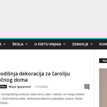
A
ŠKOLA
U SVETU KNJIGA
ZDRAVLJE
KUHI
NA
dišnja dekoracija za čaroliju
ičnog doma
0
reme
Maja Ignjatović
-
17/12/2021
novogodišnja euforija, kako deca, tako i odrasli, ne mogu odoleti
 Osim kićenja jelke, dodavanja figurica patuljaka, irvasa i Deda
čenja...