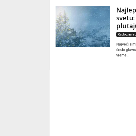
Najlep
svetu:
plutaj
Radoznalac
Najveći simb
često glavna
vreme...