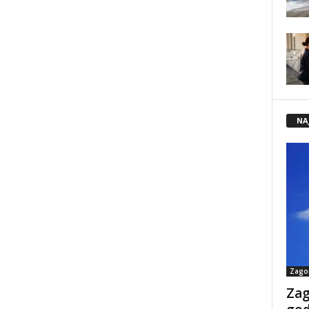
NA
Zago
Zag