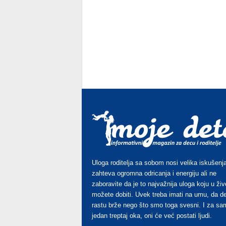
Uloga roditelja sa sobom nosi velika iskušenja
zahteva ogromna odricanja i energiju ali ne
zaboravite da je to najvažnija uloga koju u živ
možete dobiti. Uvek treba imati na umu, da d
rastu brže nego što smo toga svesni. I za sa
jedan treptaj oka, oni će već postati ljudi.