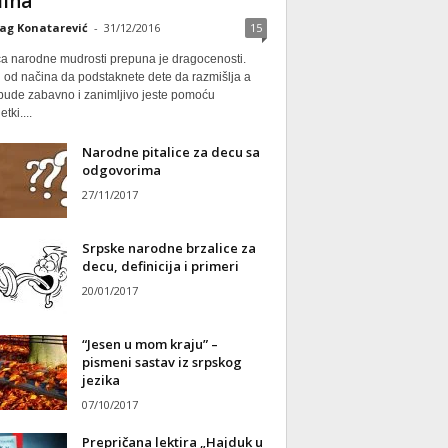
ina
ag Konatarević
-
31/12/2016
15
ca narodne mudrosti prepuna je dragocenosti.
 od načina da podstaknete dete da razmišlja a
 bude zabavno i zanimljivo jeste pomoću
tki....
Narodne pitalice za decu sa
odgovorima
27/11/2017
Srpske narodne brzalice za
decu, definicija i primeri
20/01/2017
“Jesen u mom kraju” –
pismeni sastav iz srpskog
jezika
07/10/2017
Prepričana lektira „Hajduk u