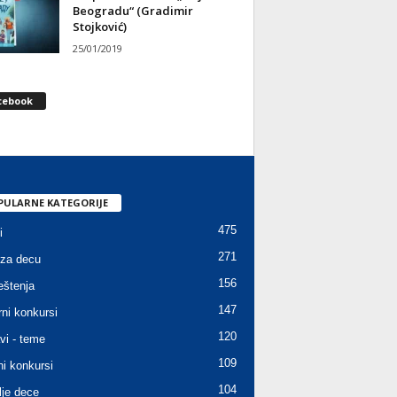
Beogradu“ (Gradimir
Stojković)
25/01/2019
cebook
PULARNE KATEGORIJE
475
i
271
za decu
156
štenja
147
rni konkursi
120
vi - teme
109
ni konkursi
104
lje dece