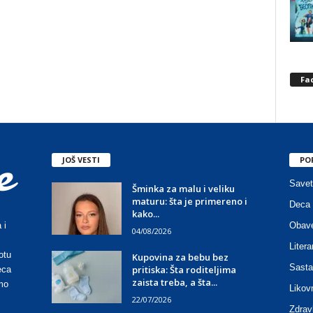
Fa
JOŠ VESTI
PO
Savet
Šminka za malu i veliku
maturu: šta je primereno i
Deca 
kako...
Obave
 i
04/08/2026
Litera
otu
Kupovina za bebu bez
Sasta
pritiska: Šta roditeljima
eca
zaista treba, a šta...
mo
Likov
22/07/2026
Zdrav