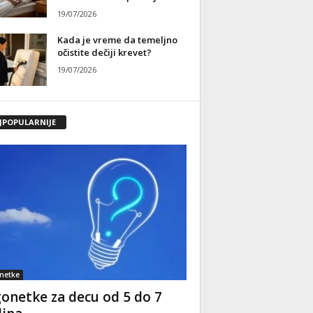
19/07/2026
Kada je vreme da temeljno
očistite dečiji krevet?
19/07/2026
JPOPULARNIJE
netke
onetke za decu od 5 do 7