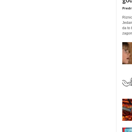
god
Predr
Rizni
Jedan
da to
zagone