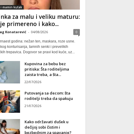
 i mamin kutak
nka za malu i veliku maturu:
 je primereno i kako...
ag Konatarević
-
04/08/2026
0
rnaest godina: nežan ten, maskara, roze usne.
kog konturisanja, tamnih senki i prevelikih
kih trepavica. Dogovor se pravi kod kuće, uz...
Kupovina za bebu bez
pritiska: Šta roditeljima
zaista treba, a šta...
22/07/2026
Putovanja sa decom: šta
roditelji treba da spakuju
21/07/2026
Kako održavati dušek u
dečijoj sobi čistim i
bezbednim za spavanje?