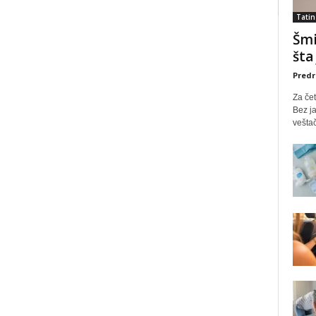
Tatin
Šmi
šta
Predr
Za čet
Bez ja
veštač