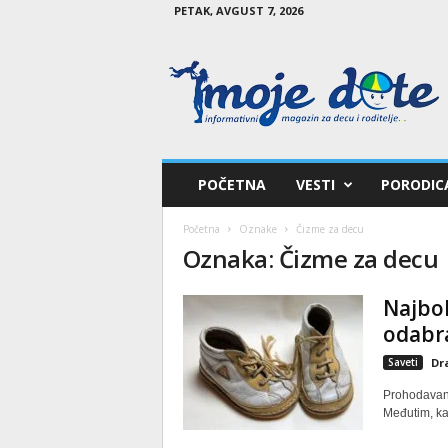
PETAK, AVGUST 7, 2026
M
o
j
e
d
e
t
POČETNA
VESTI
PORODIC
e
Početna
Oznake
Čizme za decu
Oznaka: Čizme za decu
Najbol
odabr
Saveti
Dr
Prohodavanje
Međutim, kad