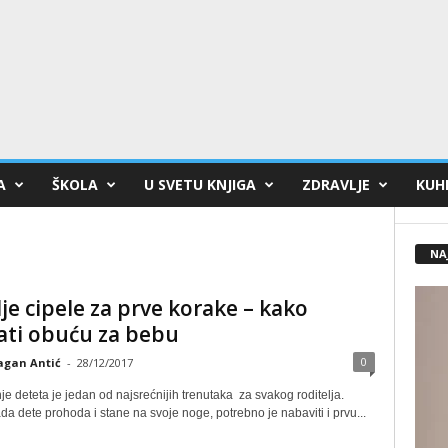
A
ŠKOLA
U SVETU KNJIGA
ZDRAVLJE
KUHI
NA
je cipele za prve korake – kako
ati obuću za bebu
0
agan Antić
-
28/12/2017
 deteta je jedan od najsrećnijih trenutaka za svakog roditelja.
a dete prohoda i stane na svoje noge, potrebno je nabaviti i prvu...