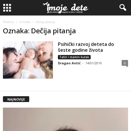
Početna
Oznake
Dečija pitanja
Oznaka: Dečija pitanja
Psihički razvoj deteta do
šeste godine života
Tatin i mamin kutak
Dragan Antić
-
14/01/2019
0
NAJNOVIJE