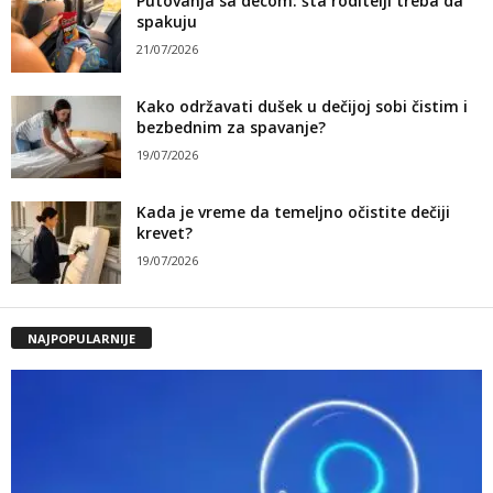
Putovanja sa decom: šta roditelji treba da
spakuju
21/07/2026
Kako održavati dušek u dečijoj sobi čistim i
bezbednim za spavanje?
19/07/2026
Kada je vreme da temeljno očistite dečiji
krevet?
19/07/2026
NAJPOPULARNIJE