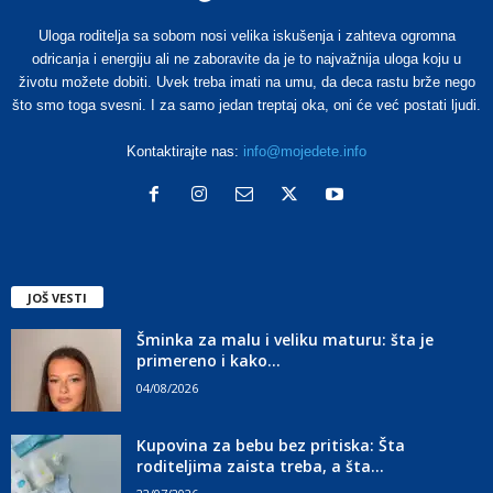
Uloga roditelja sa sobom nosi velika iskušenja i zahteva ogromna
odricanja i energiju ali ne zaboravite da je to najvažnija uloga koju u
životu možete dobiti. Uvek treba imati na umu, da deca rastu brže nego
što smo toga svesni. I za samo jedan treptaj oka, oni će već postati ljudi.
Kontaktirajte nas:
info@mojedete.info
JOŠ VESTI
Šminka za malu i veliku maturu: šta je
primereno i kako...
04/08/2026
Kupovina za bebu bez pritiska: Šta
roditeljima zaista treba, a šta...