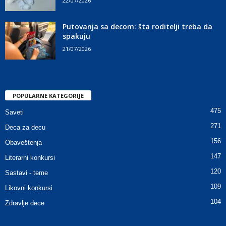
22/07/2026
Putovanja sa decom: šta roditelji treba da
spakuju
21/07/2026
POPULARNE KATEGORIJE
475
Saveti
271
Deca za decu
156
Obaveštenja
147
Literarni konkursi
120
Sastavi - teme
109
Likovni konkursi
104
Zdravlje dece