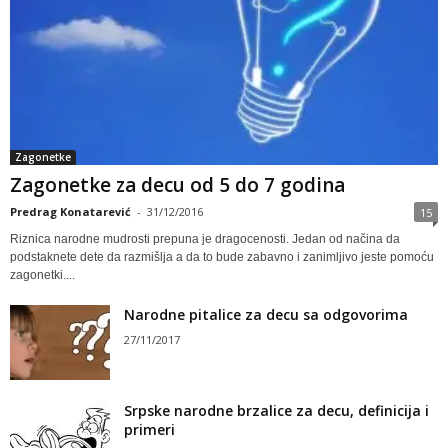
Zagonetke
Zagonetke za decu od 5 do 7 godina
Predrag Konatarević
-
31/12/2016
15
Riznica narodne mudrosti prepuna je dragocenosti. Jedan od načina da
podstaknete dete da razmišlja a da to bude zabavno i zanimljivo jeste pomoću
zagonetki....
Narodne pitalice za decu sa odgovorima
27/11/2017
Srpske narodne brzalice za decu, definicija i
primeri