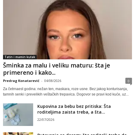
Tatin i mamin kutak
Šminka za malu i veliku maturu: šta je
primereno i kako...
Predrag Konatarević
-
04/08/2026
0
Za četrnaest godina: nežan ten, maskara, roze usne. Bez jakog konturisanja,
tamnih senki i prevelikih veštačkih trepavica. Dogovor se pravi kod kuće, uz...
Kupovina za bebu bez pritiska: Šta
roditeljima zaista treba, a šta...
22/07/2026