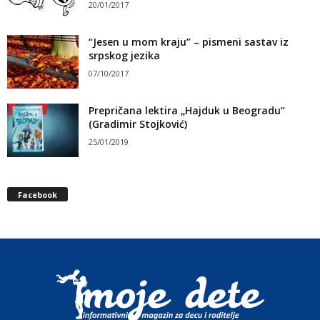
20/01/2017
“Jesen u mom kraju” – pismeni sastav iz
srpskog jezika
07/10/2017
Prepričana lektira „Hajduk u Beogradu“
(Gradimir Stojković)
25/01/2019
Facebook