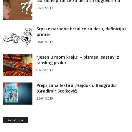
Narodne pitalice za decu sa odgovorima
27/11/2017
Srpske narodne brzalice za decu, definicija i
primeri
20/01/2017
“Jesen u mom kraju” – pismeni sastav iz
srpskog jezika
07/10/2017
Prepričana lektira „Hajduk u Beogradu“
(Gradimir Stojković)
25/01/2019
Facebook