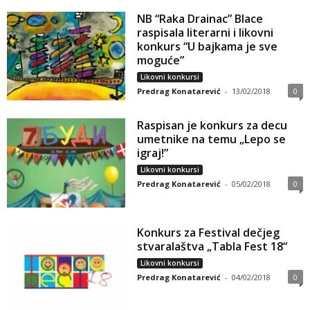
NB “Raka Drainac” Blace
raspisala literarni i likovni
konkurs “U bajkama je sve
moguće”
Likovni konkursi
Predrag Konatarević
-
13/02/2018
0
Raspisan je konkurs za decu
umetnike na temu „Lepo se
igraj!”
Likovni konkursi
Predrag Konatarević
-
05/02/2018
0
Konkurs za Festival dečjeg
stvaralaštva „Tabla Fest 18“
Likovni konkursi
Predrag Konatarević
-
04/02/2018
0