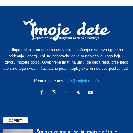
Uloga roditelja sa sobom nosi velika iskušenja i zahteva ogromna
odricanja i energiju ali ne zaboravite da je to najvažnija uloga koju u
životu možete dobiti. Uvek treba imati na umu, da deca rastu brže nego
što smo toga svesni. I za samo jedan treptaj oka, oni će već postati ljudi.
Kontaktirajte nas:
info@mojedete.info
JOŠ VESTI
Šminka za malu i veliku maturu: šta je