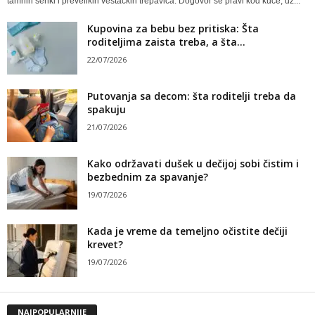
tamnih senki i prevelikih veštačkih trepavica. Dogovor se pravi kod kuće, uz...
Kupovina za bebu bez pritiska: Šta
roditeljima zaista treba, a šta...
22/07/2026
Putovanja sa decom: šta roditelji treba da
spakuju
21/07/2026
Kako održavati dušek u dečijoj sobi čistim i
bezbednim za spavanje?
19/07/2026
Kada je vreme da temeljno očistite dečiji
krevet?
19/07/2026
NAJPOPULARNIJE