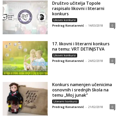
Društvo učitelja Topole
raspisalo likovni i literarni
konkurs
Likovni konkursi
Predrag Konatarević
-
14/03/2018
0
17. likovni i literarni konkurs
na temu: VRT DETINJSTVA
Likovni konkursi
Predrag Konatarević
-
24/02/2018
0
Konkurs namenjen učenicima
osnovnih i srednjih škola na
temu „Moj junak“
Literarni konkursi
Predrag Konatarević
-
21/02/2018
0