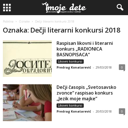
Početna
Oznake
Dečji literarni konkursi 2018
Oznaka: Dečji literarni konkursi 2018
Raspisan likovni i literarni
konkurs „RADIONICA
BASNOPISACA“
Likovni konkursi
Predrag Konatarević
-
29/03/2018
0
Dečji časopis „Svetosavsko
zvonce“ raspisao konkurs
„Jezik moje majke”
Likovni konkursi
Predrag Konatarević
-
20/03/2018
0