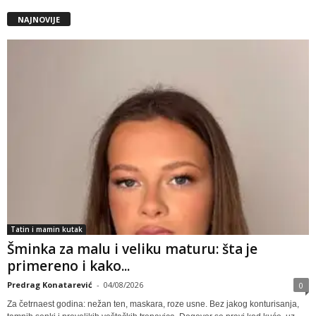
NAJNOVIJE
Tatin i mamin kutak
Šminka za malu i veliku maturu: šta je
primereno i kako...
Predrag Konatarević
-
04/08/2026
0
Za četrnaest godina: nežan ten, maskara, roze usne. Bez jakog konturisanja,