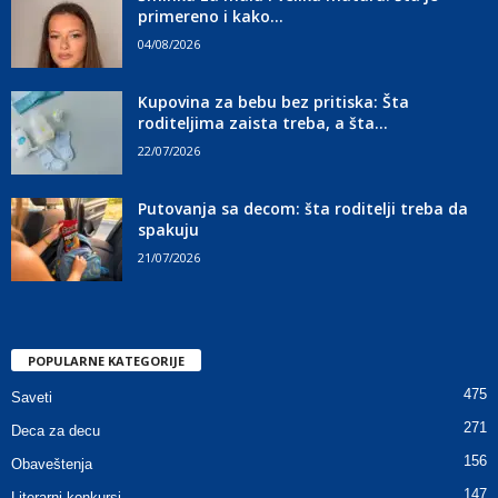
primereno i kako...
04/08/2026
Kupovina za bebu bez pritiska: Šta
roditeljima zaista treba, a šta...
22/07/2026
Putovanja sa decom: šta roditelji treba da
spakuju
21/07/2026
POPULARNE KATEGORIJE
475
Saveti
271
Deca za decu
156
Obaveštenja
147
Literarni konkursi