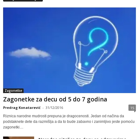
Zagonetke
Zagonetke za decu od 5 do 7 godina
Predrag Konatarević
-
31/12/2016
15
Riznica narodne mudrosti prepuna je dragocenosti. Jedan od načina da
podstaknete dete da razmišlja a da to bude zabavno i zanimljivo jeste pomoću
zagonetki....