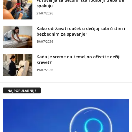
Putovanja sa decom: šta roditelji treba da
spakuju
21/07/2026
Kako održavati dušek u dečijoj sobi čistim i
bezbednim za spavanje?
19/07/2026
Kada je vreme da temeljno očistite dečiji
krevet?
19/07/2026
NAJPOPULARNIJE