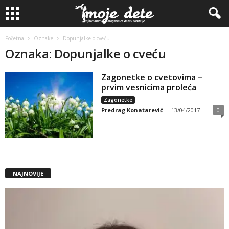
Početna
Oznake
Dopunjalke o cveću
Oznaka: Dopunjalke o cveću
Zagonetke o cvetovima –
prvim vesnicima proleća
Zagonetke
Predrag Konatarević
-
13/04/2017
0
NAJNOVIJE