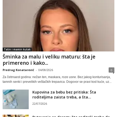
Tatin i mamin kutak
Šminka za malu i veliku maturu: šta je
primereno i kako...
Predrag Konatarević
-
04/08/2026
0
Za četrnaest godina: nežan ten, maskara, roze usne. Bez jakog konturisanja,
tamnih senki i prevelikih veštačkih trepavica. Dogovor se pravi kod kuće, uz...
Kupovina za bebu bez pritiska: Šta
roditeljima zaista treba, a šta...
22/07/2026