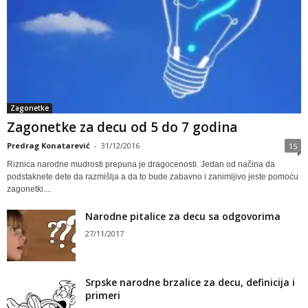
Zagonetke
Zagonetke za decu od 5 do 7 godina
Predrag Konatarević
-
31/12/2016
15
Riznica narodne mudrosti prepuna je dragocenosti. Jedan od načina da
podstaknete dete da razmišlja a da to bude zabavno i zanimljivo jeste pomoću
zagonetki....
Narodne pitalice za decu sa odgovorima
27/11/2017
Srpske narodne brzalice za decu, definicija i
primeri