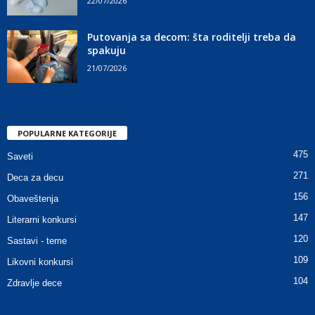
22/07/2026
Putovanja sa decom: šta roditelji treba da
spakuju
21/07/2026
POPULARNE KATEGORIJE
475
Saveti
271
Deca za decu
156
Obaveštenja
147
Literarni konkursi
120
Sastavi - teme
109
Likovni konkursi
104
Zdravlje dece