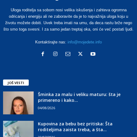
Uloga roditelja sa sobom nosi velika iskušenja i zahteva ogromna
odricanja i energiju ali ne zaboravite da je to najvažnija uloga koju u
životu možete dobiti. Uvek treba imati na umu, da deca rastu brže nego
što smo toga svesni. I za samo jedan treptaj oka, oni će već postati ljudi.
Kontaktirajte nas:
info@mojedete.info
JOŠ VESTI
Šminka za malu i veliku maturu: šta je
primereno i kako...
04/08/2026
Kupovina za bebu bez pritiska: Šta
roditeljima zaista treba, a šta...