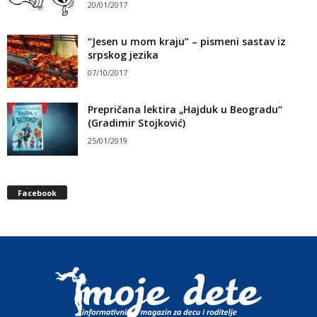
20/01/2017
“Jesen u mom kraju” – pismeni sastav iz
srpskog jezika
07/10/2017
Prepričana lektira „Hajduk u Beogradu“
(Gradimir Stojković)
25/01/2019
Facebook