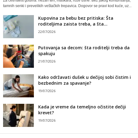
Za četrnaest godina: nežan ten, maskara, roze usne. Bez jakog konturisanja,
tamnih senki i prevelikih veštačkih trepavica. Dogovor se pravi kod kuće, uz...
Kupovina za bebu bez pritiska: Šta
roditeljima zaista treba, a šta...
22/07/2026
Putovanja sa decom: šta roditelji treba da
spakuju
21/07/2026
Kako održavati dušek u dečijoj sobi čistim i
bezbednim za spavanje?
19/07/2026
Kada je vreme da temeljno očistite dečiji
krevet?
19/07/2026