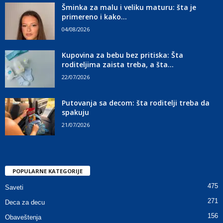
Šminka za malu i veliku maturu: šta je
primereno i kako...
04/08/2026
Kupovina za bebu bez pritiska: Šta
roditeljima zaista treba, a šta...
22/07/2026
Putovanja sa decom: šta roditelji treba da
spakuju
21/07/2026
POPULARNE KATEGORIJE
475
Saveti
271
Deca za decu
156
Obaveštenja