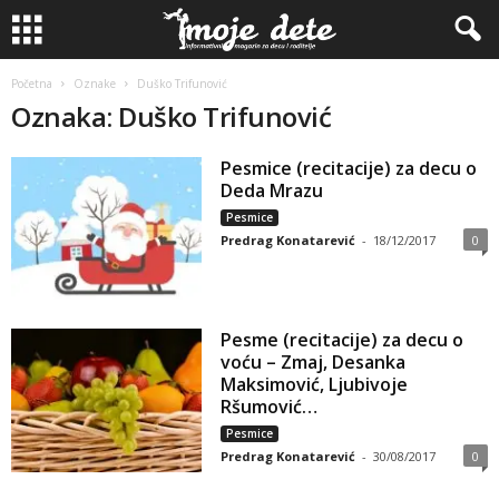
Početna
Oznake
Duško Trifunović
Oznaka: Duško Trifunović
Pesmice (recitacije) za decu o
Deda Mrazu
Pesmice
Predrag Konatarević
-
18/12/2017
0
Pesme (recitacije) za decu o
voću – Zmaj, Desanka
Maksimović, Ljubivoje
Ršumović…
Pesmice
Predrag Konatarević
-
30/08/2017
0