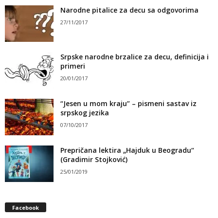
Narodne pitalice za decu sa odgovorima
27/11/2017
Srpske narodne brzalice za decu, definicija i
primeri
20/01/2017
“Jesen u mom kraju” – pismeni sastav iz
srpskog jezika
07/10/2017
Prepričana lektira „Hajduk u Beogradu“
(Gradimir Stojković)
25/01/2019
Facebook