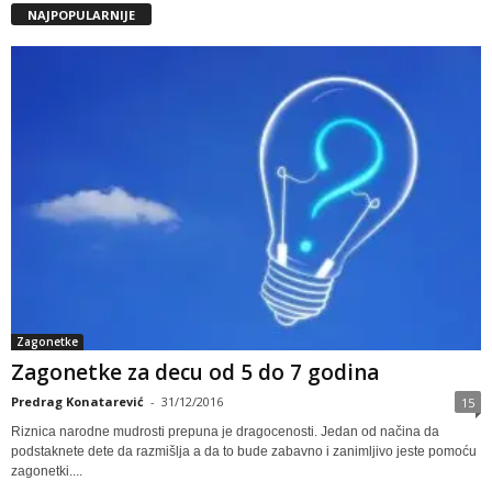
NAJPOPULARNIJE
Zagonetke
Zagonetke za decu od 5 do 7 godina
Predrag Konatarević
-
31/12/2016
15
Riznica narodne mudrosti prepuna je dragocenosti. Jedan od načina da
podstaknete dete da razmišlja a da to bude zabavno i zanimljivo jeste pomoću
zagonetki....