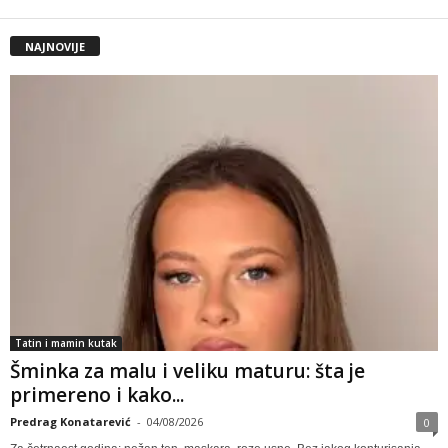
NAJNOVIJE
Tatin i mamin kutak
Šminka za malu i veliku maturu: šta je
primereno i kako...
Predrag Konatarević
-
04/08/2026
0