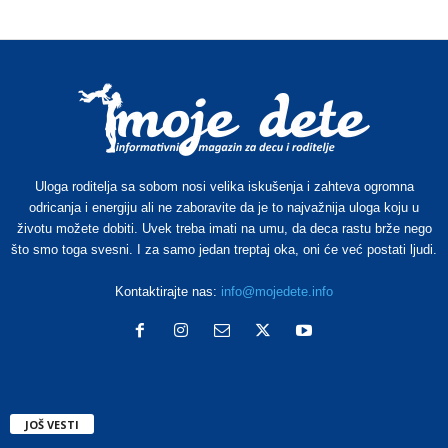
Uloga roditelja sa sobom nosi velika iskušenja i zahteva ogromna
odricanja i energiju ali ne zaboravite da je to najvažnija uloga koju u
životu možete dobiti. Uvek treba imati na umu, da deca rastu brže nego
što smo toga svesni. I za samo jedan treptaj oka, oni će već postati ljudi.
Kontaktirajte nas:
info@mojedete.info
JOŠ VESTI