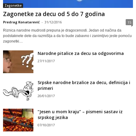
Zagonetke
Zagonetke za decu od 5 do 7 godina
Predrag Konatarević
-
31/12/2016
15
Riznica narodne mudrosti prepuna je dragocenosti. Jedan od načina da
podstaknete dete da razmišlja a da to bude zabavno i zanimljivo jeste pomoću
zagonetki....
Narodne pitalice za decu sa odgovorima
27/11/2017
Srpske narodne brzalice za decu, definicija i
primeri
20/01/2017
“Jesen u mom kraju” – pismeni sastav iz
srpskog jezika
07/10/2017