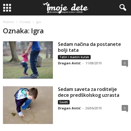
Početna
Oznake
Igra
Oznaka: Igra
Sedam načina da postanete
bolji tata
Tatin i mamin kutak
Dragan Antić
-
11/08/2019
0
Sedam saveta za roditelje
dece predškolskog uzrasta
Saveti
Dragan Antić
-
26/06/2019
0