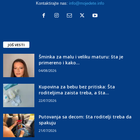
Kontaktirajte nas:
info@mojedete.info
JOŠ VESTI
Šminka za malu i veliku maturu: šta je
primereno i kako...
04/08/2026
Kupovina za bebu bez pritiska: Šta
roditeljima zaista treba, a šta...
22/07/2026
Putovanja sa decom: šta roditelji treba da
spakuju
21/07/2026