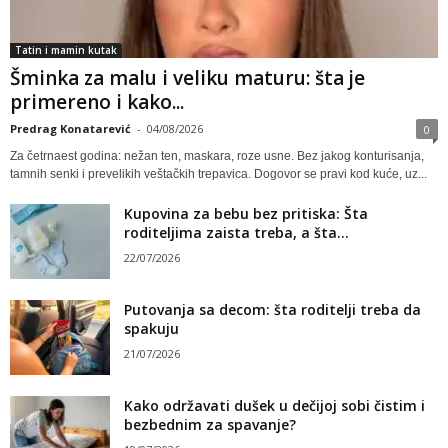
Tatin i mamin kutak
Šminka za malu i veliku maturu: šta je
primereno i kako...
Predrag Konatarević
-
04/08/2026
0
Za četrnaest godina: nežan ten, maskara, roze usne. Bez jakog konturisanja,
tamnih senki i prevelikih veštačkih trepavica. Dogovor se pravi kod kuće, uz...
Kupovina za bebu bez pritiska: Šta
roditeljima zaista treba, a šta...
22/07/2026
Putovanja sa decom: šta roditelji treba da
spakuju
21/07/2026
Kako održavati dušek u dečijoj sobi čistim i
bezbednim za spavanje?