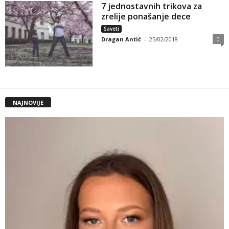
7 jednostavnih trikova za
zrelije ponašanje dece
Saveti
Dragan Antić
-
25/02/2018
0
NAJNOVIJE