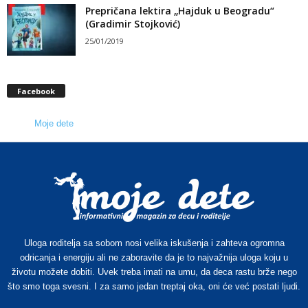
Prepričana lektira „Hajduk u Beogradu“
(Gradimir Stojković)
25/01/2019
Facebook
Moje dete
Uloga roditelja sa sobom nosi velika iskušenja i zahteva ogromna
odricanja i energiju ali ne zaboravite da je to najvažnija uloga koju u
životu možete dobiti. Uvek treba imati na umu, da deca rastu brže nego
što smo toga svesni. I za samo jedan treptaj oka, oni će već postati ljudi.