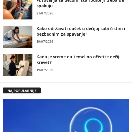
Putovanja sa decom: šta roditelji treba da
spakuju
21/07/2026
Kako održavati dušek u dečijoj sobi čistim i
bezbednim za spavanje?
19/07/2026
Kada je vreme da temeljno očistite dečiji
krevet?
19/07/2026
NAJPOPULARNIJE