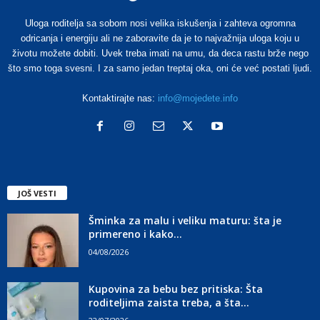
Uloga roditelja sa sobom nosi velika iskušenja i zahteva ogromna
odricanja i energiju ali ne zaboravite da je to najvažnija uloga koju u
životu možete dobiti. Uvek treba imati na umu, da deca rastu brže nego
što smo toga svesni. I za samo jedan treptaj oka, oni će već postati ljudi.
Kontaktirajte nas:
info@mojedete.info
JOŠ VESTI
Šminka za malu i veliku maturu: šta je
primereno i kako...
04/08/2026
Kupovina za bebu bez pritiska: Šta
roditeljima zaista treba, a šta...