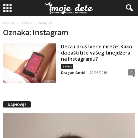
Početna
Oznake
Instagram
Oznaka: Instagram
Deca i društvene mreže: Kako
da zaštitite vašeg tinejdžera
na Instagramu?
Saveti
Dragan Antić
-
22/08/2019
0
NAJNOVIJE