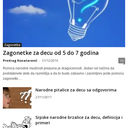
Zagonetke
Zagonetke za decu od 5 do 7 godina
Predrag Konatarević
-
31/12/2016
15
Riznica narodne mudrosti prepuna je dragocenosti. Jedan od načina da
podstaknete dete da razmišlja a da to bude zabavno i zanimljivo jeste pomoću
zagonetki....
Narodne pitalice za decu sa odgovorima
27/11/2017
Srpske narodne brzalice za decu, definicija i
primeri