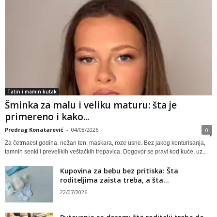
Tatin i mamin kutak
Šminka za malu i veliku maturu: šta je
primereno i kako...
Predrag Konatarević
-
04/08/2026
0
Za četrnaest godina: nežan ten, maskara, roze usne. Bez jakog konturisanja,
tamnih senki i prevelikih veštačkih trepavica. Dogovor se pravi kod kuće, uz...
Kupovina za bebu bez pritiska: Šta
roditeljima zaista treba, a šta...
22/07/2026