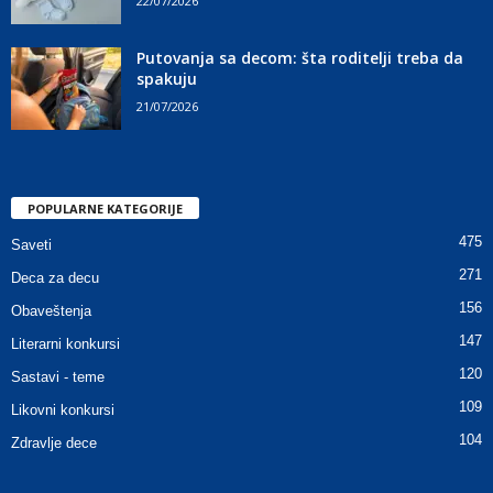
22/07/2026
Putovanja sa decom: šta roditelji treba da
spakuju
21/07/2026
POPULARNE KATEGORIJE
475
Saveti
271
Deca za decu
156
Obaveštenja
147
Literarni konkursi
120
Sastavi - teme
109
Likovni konkursi
104
Zdravlje dece