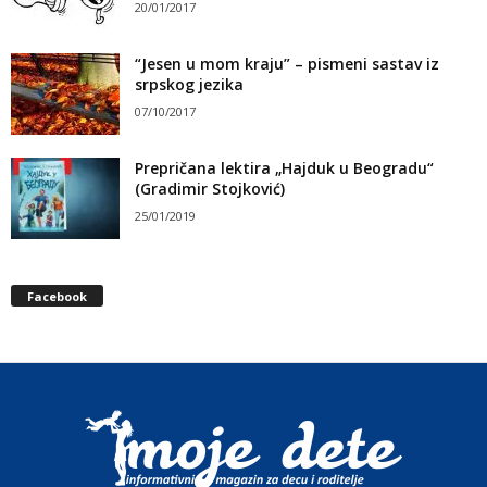
20/01/2017
“Jesen u mom kraju” – pismeni sastav iz
srpskog jezika
07/10/2017
Prepričana lektira „Hajduk u Beogradu“
(Gradimir Stojković)
25/01/2019
Facebook