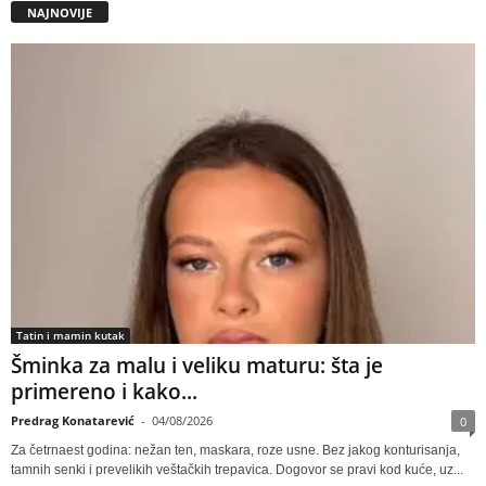
NAJNOVIJE
Tatin i mamin kutak
Šminka za malu i veliku maturu: šta je
primereno i kako...
Predrag Konatarević
-
04/08/2026
0
Za četrnaest godina: nežan ten, maskara, roze usne. Bez jakog konturisanja,
tamnih senki i prevelikih veštačkih trepavica. Dogovor se pravi kod kuće, uz...