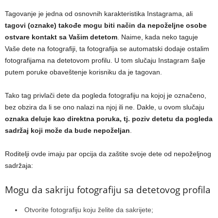
Tagovanje je jedna od osnovnih karakteristika Instagrama, ali
tagovi (oznake) takođe mogu biti način da nepoželjne osobe
ostvare kontakt sa Vašim detetom
. Naime, kada neko taguje
Vaše dete na fotografiji, ta fotografija se automatski dodaje ostalim
fotografijama na detetovom profilu. U tom slučaju Instagram šalje
putem poruke obaveštenje korisniku da je tagovan.
Tako tag privlači dete da pogleda fotografiju na kojoj je označeno,
bez obzira da li se ono nalazi na njoj ili ne. Dakle, u ovom slučaju
oznaka deluje kao direktna poruka, tj. poziv detetu da pogleda
sadržaj koji može da bude nepoželjan
.
Roditelji ovde imaju par opcija da zaštite svoje dete od nepoželjnog
sadržaja:
Mogu da sakriju fotografiju sa detetovog profila
Otvorite fotografiju koju želite da sakrijete;