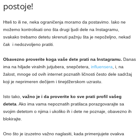
postoje!
Hteli to ili ne, neka ograničenja moramo da postavimo. Iako ne
možemo kontrolisati ono šta drugi ljudi dele na Instagramu,
svakako trebamo detetu skrenuti pažnju šta je nepoželjno, nekad
čak i nedozvoljeno pratiti.
Obavezno proverite koga vaše dete prati na Instagramu.
Danas
ima na hiljade viralnih jutjubera, snepčetera,
influensera
, i, na
žalost, mnoge od ovih internet poznatih ličnosti često dele sadržaj
koji je neprimeren dečijem i tinejdžerskom uzrastu.
Isto tako,
važno je i da proverite ko sve prati profil vašeg
deteta
. Ako ima vama nepoznatih pratilaca porazgovarajte sa
svojim detetom o njima i ukoliko ih i dete ne poznaje, obavezno ih
blokirajte.
Ono što je izuzetno važno naglasiti, kada primenjujete ovakva