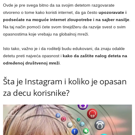
Ovde je pre svega bitno da sa svojim detetom razgovarate
otvoreno o tome kako koristi internet, da ga često
upozoravate i
podsećate na moguće internet zloupotrebe i na sajber nasilje
.
Na taj način pomoći ćete svom tinejdžeru da razvije svest o svim
opasnostima koje vrebaju na globalnoj mreži.
Isto tako, važno je i da roditelji budu edukovani, da znaju odakle
detetu preti najveća opasnost i
kako da zaštite nalog deteta na
određenoj društvenoj mreži
.
Šta je Instagram i koliko je opasan
za decu korisnike?