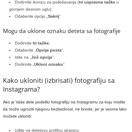
Dodirnite ikonicu za podešavanja (
tri uspravne tačke
u
gornjem desnom uglu);
Odaberite opciju „
Sakrij
“.
Mogu da uklone oznaku deteta sa fotografije
Dodirnite
tri tačke
;
Odaberite „
Opcije posta
“;
Idite na „
Još opcija
“;
Dodirnite „
Ukloni oznaku
“.
Kako ukloniti (izbrisati) fotografiju sa
Instagrama?
Ako je Vaše dete podelilo fotografiju na Instagramu za koju mislite
da može ugroziti njegovu bezbednost, ne brinite, jer je veoma lako
možete ukloniti:
Uđite na detetovu profilnu stranicu;