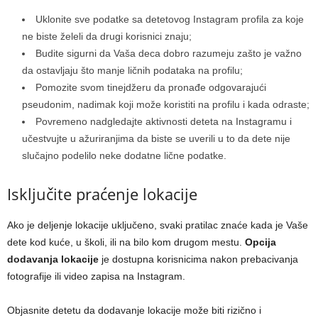
Uklonite sve podatke sa detetovog Instagram profila za koje
ne biste želeli da drugi korisnici znaju;
Budite sigurni da Vaša deca dobro razumeju zašto je važno
da ostavljaju što manje ličnih podataka na profilu;
Pomozite svom tinejdžeru da pronađe odgovarajući
pseudonim, nadimak koji može koristiti na profilu i kada odraste;
Povremeno nadgledajte aktivnosti deteta na Instagramu i
učestvujte u ažuriranjima da biste se uverili u to da dete nije
slučajno podelilo neke dodatne lične podatke.
Isključite praćenje lokacije
Ako je deljenje lokacije uključeno, svaki pratilac znaće kada je Vaše
dete kod kuće, u školi, ili na bilo kom drugom mestu.
Opcija
dodavanja lokacije
je dostupna korisnicima nakon prebacivanja
fotografije ili video zapisa na Instagram.
Objasnite detetu da dodavanje lokacije može biti rizično i