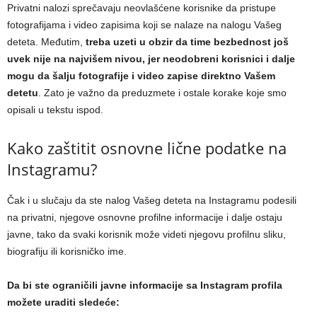
Privatni nalozi sprečavaju neovlašćene korisnike da pristupe
fotografijama i video zapisima koji se nalaze na nalogu Vašeg
deteta. Međutim,
treba uzeti u obzir da time bezbednost još
uvek nije na najvišem nivou, jer neodobreni korisnici i dalje
mogu da šalju fotografije i video zapise direktno Vašem
detetu
. Zato je važno da preduzmete i ostale korake koje smo
opisali u tekstu ispod.
Kako zaštitit osnovne lične podatke na
Instagramu?
Čak i u slučaju da ste nalog Vašeg deteta na Instagramu podesili
na privatni, njegove osnovne profilne informacije i dalje ostaju
javne, tako da svaki korisnik može videti njegovu profilnu sliku,
biografiju ili korisničko ime.
Da bi ste ograničili javne informacije sa Instagram profila
možete uraditi sledeće: