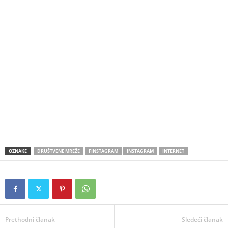
OZNAKE
DRUŠTVENE MREŽE
FINSTAGRAM
INSTAGRAM
INTERNET
Prethodni članak
Sledeći članak