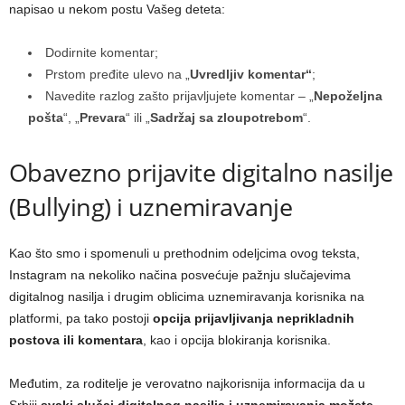
napisao u nekom postu Vašeg deteta:
Dodirnite komentar;
Prstom pređite ulevo na „
Uvredljiv komentar“
;
Navedite razlog zašto prijavljujete komentar – „
Nepoželjna
pošta
“, „
Prevara
“ ili „
Sadržaj sa zloupotrebom
“.
Obavezno prijavite digitalno nasilje
(Bullying) i uznemiravanje
Kao što smo i spomenuli u prethodnim odeljcima ovog teksta,
Instagram na nekoliko načina posvećuje pažnju slučajevima
digitalnog nasilja i drugim oblicima uznemiravanja korisnika na
platformi, pa tako postoji
opcija prijavljivanja neprikladnih
postova ili komentara
, kao i opcija blokiranja korisnika.
Međutim, za roditelje je verovatno najkorisnija informacija da u
Srbiji
svaki slučaj digitalnog nasilja i uznemiravanja možete