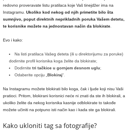
redovno proveravate listu pratilaca koje Vaš tinejdžer ima na
Instagramu.
Ukoliko kod nekog od njih primetite bilo šta
sumnjivo, poput direktnih neprikladnih poruka Vašem detetu,
te korisnike možete na jednostavan način da blokirate
.
Evo i kako:
Na listi pratilaca Vašeg deteta (ili u direktorijumu za poruke)
dodirnite profil korisnika koga želite da blokirate;
Dodirnite
tri tačkice u gornjem desnom uglu
;
Odaberite opciju „
Blokiraj
“.
Na Instagramu možete blokirati bilo koga, čak i ljude koji nisu Vaši
pratioci. Pritom, blokirani korisnici neće ni znati da ste ih blokirali, a
ukoliko želite da nekog korisnika kasnije odblokirate to takođe
možete učiniti na potpuno isti način kao i kada ste ga blokirali.
Kako ukloniti tag sa fotografije?