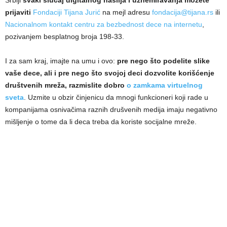
prijaviti
Fondaciji Tijana Jurić
na mejl adresu
fondacija@tijana.rs
ili
Nacionalnom kontakt centru za bezbednost dece na internetu
,
pozivanjem besplatnog broja 198-33.
I za sam kraj, imajte na umu i ovo:
pre nego što podelite slike
vaše dece, ali i pre nego što svojoj deci dozvolite korišćenje
društvenih mreža, razmislite dobro
o zamkama virtuelnog
sveta
. Uzmite u obzir činjenicu da mnogi funkcioneri koji rade u
kompanijama osnivačima raznih drušvenih medija imaju negativno
mišljenje o tome da li deca treba da koriste socijalne mreže.