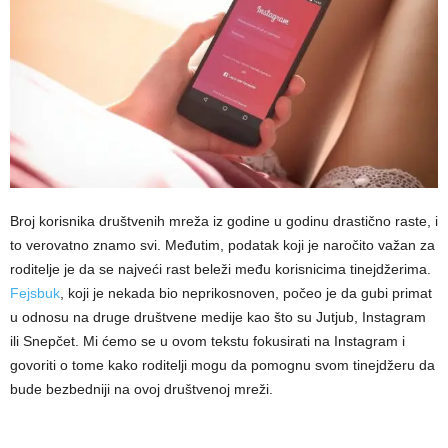
Broj korisnika društvenih mreža iz godine u godinu drastično raste, i
to verovatno znamo svi. Međutim, podatak koji je naročito važan za
roditelje je da se najveći rast beleži među korisnicima tinejdžerima.
Fejsbuk
, koji je nekada bio neprikosnoven, počeo je da gubi primat
u odnosu na druge društvene medije kao što su Jutjub, Instagram
ili Snepčet. Mi ćemo se u ovom tekstu fokusirati na Instagram i
govoriti o tome kako roditelji mogu da pomognu svom tinejdžeru da
bude bezbedniji na ovoj društvenoj mreži.