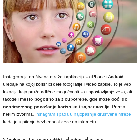
Instagram je društvena mreža i aplikacija za iPhone i Android
uređaje na kojoj korisnici dele fotografije i video zapise. To je veb
lokacija koja pruža odlične mogućnosti za uspostavljanje veza, ali
takođe i
mesto pogodno za zloupotrebe, gde može doći do
neprimerenog ponašanja korisnika i sajber nasilja
. Prema
nekim izvorima,
Instagram spada u najopasnije društvene mreže
kada je u pitanju bezbednost dece na internetu.