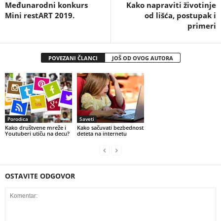
Međunarodni konkurs
Kako napraviti životinje
Mini restART 2019.
od lišća, postupak i
primeri
POVEZANI ČLANCI
JOŠ OD OVOG AUTORA
Porodica
Saveti
Kako društvene mreže i
Kako sačuvati bezbednost
Youtuberi utiču na decu?
deteta na internetu
OSTAVITE ODGOVOR