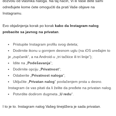
dozvolu od vlasnika naloga. Na taj način, Vi ili Vaše dete sami
određujete kome ćete omogućiti da prati Vaše objave na
Instagramu.
Evo objašnjenja korak po korak
kako da Instagram nalog
prebacite sa javnog na privatan
.
Pristupite Instagram profilu svog deteta;
Dodirnite ikonu u gornjem desnom uglu (na iOS uređajim to
je „zupčanik“, a na Android-u „tri tačkice ili tri linije“);
Idite na „
Podešavanja
“;
Dodirnite opciju „
Privatnost
“;
Odaberite „
Privatnost naloga
“;
Uključite „
Privatan nalog
“ povlačenjem prsta u desno.
Instagram će vas pitati da li želite da pređete na privatan nalog.
Potvrdite dodirom dugmeta „
U redu
“.
I to je to. Instagram nalog Vašeg tinejdžera je sada privatan.