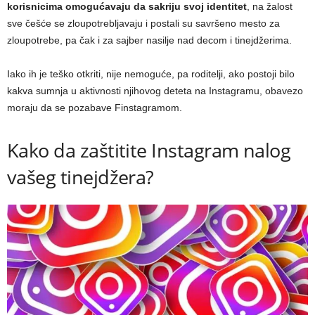
korisnicima omogućavaju da sakriju svoj identitet
, na žalost
sve češće se zloupotrebljavaju i postali su savršeno mesto za
zloupotrebe, pa čak i za sajber nasilje nad decom i tinejdžerima.
Iako ih je teško otkriti, nije nemoguće, pa roditelji, ako postoji bilo
kakva sumnja u aktivnosti njihovog deteta na Instagramu, obavezo
moraju da se pozabave Finstagramom.
Kako da zaštitite Instagram nalog
vašeg tinejdžera?