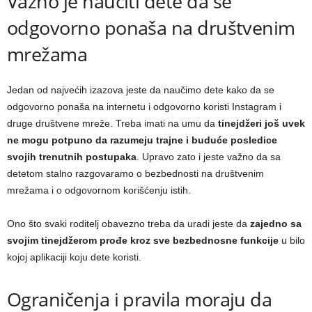
Važno je naučiti dete da se
odgovorno ponaša na društvenim
mrežama
Jedan od najvećih izazova jeste da naučimo dete kako da se
odgovorno ponaša na internetu i odgovorno koristi Instagram i
druge društvene mreže. Treba imati na umu da
tinejdžeri još uvek
ne mogu potpuno da razumeju trajne i buduće posledice
svojih trenutnih postupaka
. Upravo zato i jeste važno da sa
detetom stalno razgovaramo o bezbednosti na društvenim
mrežama i o odgovornom korišćenju istih.
Ono što svaki roditelj obavezno treba da uradi jeste da
zajedno sa
svojim tinejdžerom prođe kroz sve bezbednosne funkcije
u bilo
kojoj aplikaciji koju dete koristi.
Ograničenja i pravila moraju da