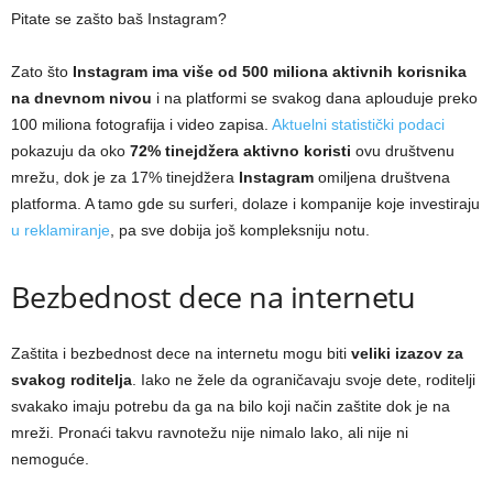
Pitate se zašto baš Instagram?
Zato što
Instagram ima više od 500 miliona aktivnih korisnika
na dnevnom nivou
i na platformi se svakog dana aplouduje preko
100 miliona fotografija i video zapisa.
Aktuelni statistički podaci
pokazuju da oko
72% tinejdžera aktivno koristi
ovu društvenu
mrežu, dok je za 17% tinejdžera
Instagram
omiljena društvena
platforma. A tamo gde su surferi, dolaze i kompanije koje investiraju
u reklamiranje
, pa sve dobija još kompleksniju notu.
Bezbednost dece na internetu
Zaštita i bezbednost dece na internetu mogu biti
veliki izazov za
svakog roditelja
. Iako ne žele da ograničavaju svoje dete, roditelji
svakako imaju potrebu da ga na bilo koji način zaštite dok je na
mreži. Pronaći takvu ravnotežu nije nimalo lako, ali nije ni
nemoguće.