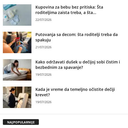
Kupovina za bebu bez pritiska: Šta
roditeljima zaista treba, a šta...
22/07/2026
Putovanja sa decom: šta roditelji treba da
spakuju
21/07/2026
Kako održavati dušek u dečijoj sobi čistim i
bezbednim za spavanje?
19/07/2026
Kada je vreme da temeljno očistite dečiji
krevet?
19/07/2026
NAJPOPULARNIJE