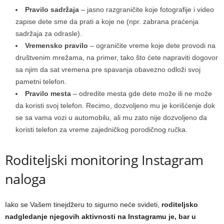
Pravilo sadržaja
– jasno razgraničite koje fotografije i video
zapise dete sme da prati a koje ne (npr. zabrana praćenja
sadržaja za odrasle).
Vremensko pravilo
– ograničite vreme koje dete provodi na
društvenim mrežama, na primer, tako što ćete napraviti dogovor
sa njim da sat vremena pre spavanja obavezno odloži svoj
pametni telefon.
Pravilo mesta
– odredite mesta gde dete može ili ne može
da koristi svoj telefon. Recimo, dozvoljeno mu je korišćenje dok
se sa vama vozi u automobilu, ali mu zato nije dozvoljeno da
koristi telefon za vreme zajedničkog porodičnog ručka.
Roditeljski monitoring Instagram
naloga
Iako se Vašem tinejdžeru to sigurno neće svideti,
roditeljsko
nadgledanje njegovih aktivnosti na Instagramu je, bar u