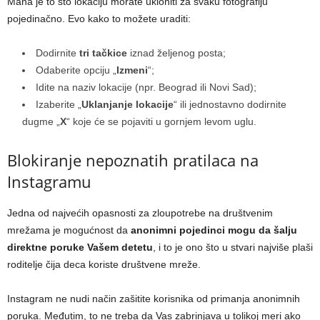
Mana je to što lokaciju morate ukloniti za svaku fotografiju
pojedinačno. Evo kako to možete uraditi:
Dodirnite
tri tačkice
iznad željenog posta;
Odaberite opciju „
Izmeni
“;
Idite na naziv lokacije (npr. Beograd ili Novi Sad);
Izaberite „
Uklanjanje lokacije
“ ili jednostavno dodirnite
dugme „
X
“ koje će se pojaviti u gornjem levom uglu.
Blokiranje nepoznatih pratilaca na
Instagramu
Jedna od najvećih opasnosti za zloupotrebe na društvenim
mrežama je mogućnost da
anonimni pojedinci mogu da šalju
direktne poruke Vašem detetu
, i to je ono što u stvari najviše plaši
roditelje čija deca koriste društvene mreže.
Instagram ne nudi način zašitite korisnika od primanja anonimnih
poruka. Međutim, to ne treba da Vas zabrinjava u tolikoj meri ako