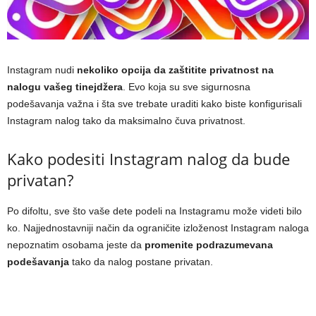
Instagram nudi
nekoliko opcija da zaštitite privatnost na
nalogu vašeg tinejdžera
. Evo koja su sve sigurnosna
podešavanja važna i šta sve trebate uraditi kako biste konfigurisali
Instagram nalog tako da maksimalno čuva privatnost.
Kako podesiti Instagram nalog da bude
privatan?
Po difoltu, sve što vaše dete podeli na Instagramu može videti bilo
ko. Najjednostavniji način da ograničite izloženost Instagram naloga
nepoznatim osobama jeste da
promenite podrazumevana
podešavanja
tako da nalog postane privatan.