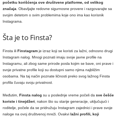
početku korišćenja ove društvene platforme, od velikog
značaja
. Obavljajte redovne sigurnosne provere i razgovarajte sa
svojim detetom o svim problemima koje ono ima kao korisnik
Instagrama.
Šta je to Finsta?
Finsta ili
Finstagram
je izraz koji se koristi za lažni, odnosno drugi
Instagram nalog. Mnogi poznati imaju svoje javne profile na
Instagramu, ali zbog same prirode posla kojim se bave, oni prave i
svoje privatne profile koji su dostupni samo njima najbližim
osobama. Na taj način poznate ličnosti preko svog lažnog Finsta
profila čuvaju svoju privatnost.
Međutim,
Finsta nalog
su u poslednje vreme počeli da
sve češće
koriste i tinejdžeri
, nakon što su starije generacije, uključujući i
roditelje, počele da se pridružuju Instagram zajednici i prave svoje
naloge na ovoj društvenoj mreži. Ovakvi
lažni profili, koji