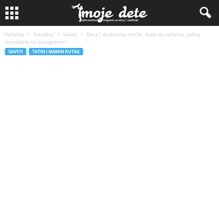
Početna
Porodica
Saveti
Deca i društvene mreže: Kako da zaštitite vašeg
tinejdžera na Instagramu?
SAVETI
TATIN I MAMIN KUTAK