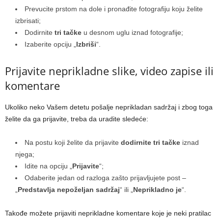
Prevucite prstom na dole i pronađite fotografiju koju želite
izbrisati;
Dodirnite
tri tačke
u desnom uglu iznad fotografije;
Izaberite opciju „
Izbriši
“.
Prijavite neprikladne slike, video zapise ili
komentare
Ukoliko neko Vašem detetu pošalje neprikladan sadržaj i zbog toga
želite da ga prijavite, treba da uradite sledeće:
Na postu koji želite da prijavite
dodirnite tri tačke
iznad
njega;
Idite na opciju „
Prijavite
“;
Odaberite jedan od razloga zašto prijavljujete post –
„
Predstavlja nepoželjan sadržaj
“ ili „
Neprikladno je
“.
Takođe možete prijaviti neprikladne komentare koje je neki pratilac