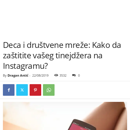
Deca i društvene mreže: Kako da
zaštitite vašeg tinejdžera na
Instagramu?
By
Dragan Antić
-
22/08/2019
3532
0