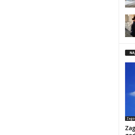
NA
Zago
Zag