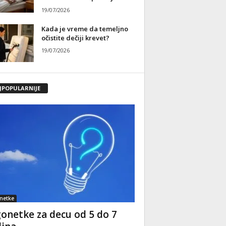
19/07/2026
Kada je vreme da temeljno
očistite dečiji krevet?
19/07/2026
JPOPULARNIJE
netke
onetke za decu od 5 do 7