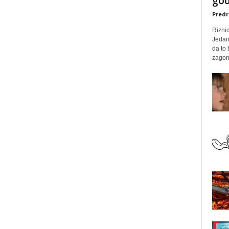
god
Predr
Rizni
Jedan
da to
zagone