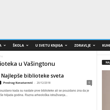
A
ŠKOLA
U SVETU KNJIGA
ZDRAVLJE
KUHI
onu
ioteka u Vašingtonu
NA
 Najlepše biblioteke sveta
0
Predrag Konatarević
-
20/12/2018
ouzdano kada su nastale prve biblioteke ali se pouzdano zna da je
više hiljada godina. Razna arheološka istraživanja...