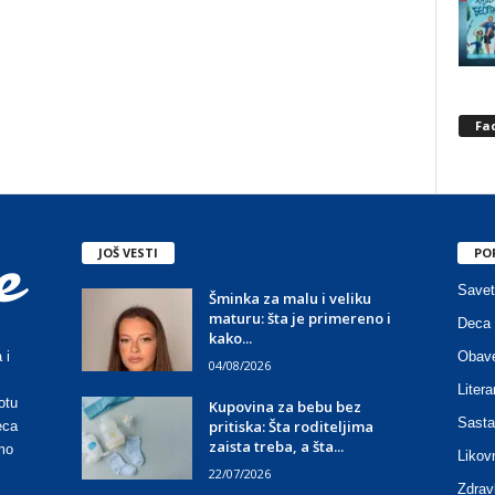
Fa
JOŠ VESTI
PO
Savet
Šminka za malu i veliku
maturu: šta je primereno i
Deca 
kako...
Obave
 i
04/08/2026
Litera
otu
Kupovina za bebu bez
Sasta
pritiska: Šta roditeljima
eca
zaista treba, a šta...
mo
Likov
22/07/2026
Zdrav