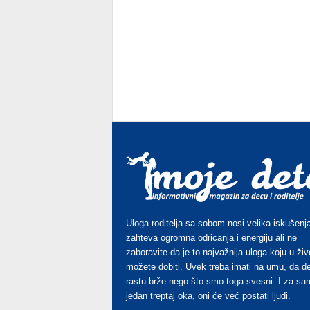
Uloga roditelja sa sobom nosi velika iskušenja
zahteva ogromna odricanja i energiju ali ne
zaboravite da je to najvažnija uloga koju u živ
možete dobiti. Uvek treba imati na umu, da d
rastu brže nego što smo toga svesni. I za sa
jedan treptaj oka, oni će već postati ljudi.