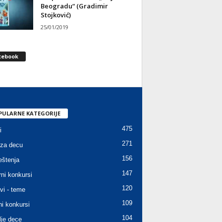
Beogradu“ (Gradimir
Stojković)
25/01/2019
cebook
PULARNE KATEGORIJE
475
i
271
za decu
156
štenja
147
rni konkursi
120
vi - teme
109
ni konkursi
104
lje dece