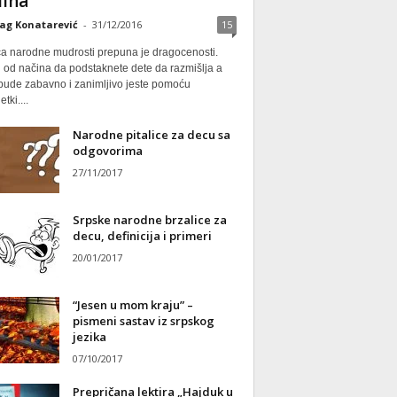
ina
ag Konatarević
-
31/12/2016
15
ca narodne mudrosti prepuna je dragocenosti.
 od načina da podstaknete dete da razmišlja a
 bude zabavno i zanimljivo jeste pomoću
tki....
Narodne pitalice za decu sa
odgovorima
27/11/2017
Srpske narodne brzalice za
decu, definicija i primeri
20/01/2017
“Jesen u mom kraju” –
pismeni sastav iz srpskog
jezika
07/10/2017
Prepričana lektira „Hajduk u