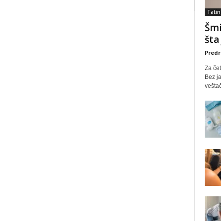
Tatin
Šmi
šta
Predr
Za čet
Bez ja
veštač