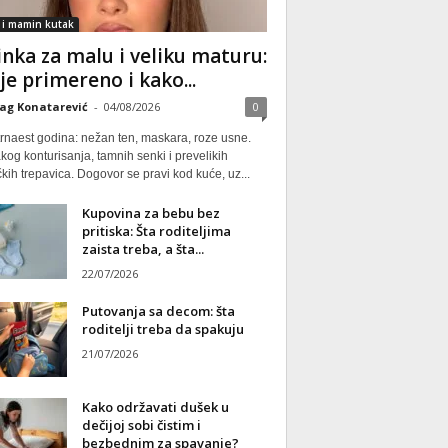
 i mamin kutak
nka za malu i veliku maturu:
 je primereno i kako...
ag Konatarević
-
04/08/2026
0
rnaest godina: nežan ten, maskara, roze usne.
kog konturisanja, tamnih senki i prevelikih
kih trepavica. Dogovor se pravi kod kuće, uz...
Kupovina za bebu bez
pritiska: Šta roditeljima
zaista treba, a šta...
22/07/2026
Putovanja sa decom: šta
roditelji treba da spakuju
21/07/2026
Kako održavati dušek u
dečijoj sobi čistim i
bezbednim za spavanje?