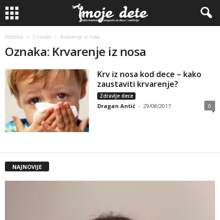
Početna
Oznake
Krvarenje iz nosa
Oznaka: Krvarenje iz nosa
Krv iz nosa kod dece – kako
zaustaviti krvarenje?
Zdravlje dece
Dragan Antić
-
29/08/2017
0
NAJNOVIJE