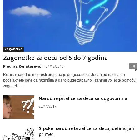
Zagonetke
Zagonetke za decu od 5 do 7 godina
Predrag Konatarević
-
31/12/2016
15
Riznica narodne mudrosti prepuna je dragocenosti. Jedan od načina da
podstaknete dete da razmišlja a da to bude zabavno i zanimljivo jeste pomoću
zagonetki....
Narodne pitalice za decu sa odgovorima
27/11/2017
Srpske narodne brzalice za decu, definicija i
primeri