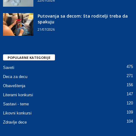
22/07/2026
Putovanja sa decom: šta roditelji treba da
spakuju
21/07/2026
POPULARNE KATEGORIJE
475
Saveti
271
Deca za decu
156
Obaveštenja
147
Literarni konkursi
120
Sastavi - teme
109
Likovni konkursi
104
Zdravlje dece