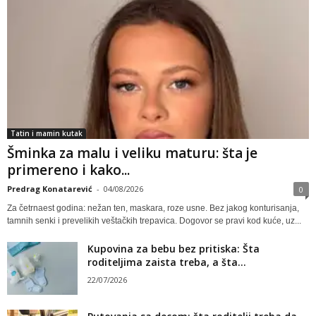
Tatin i mamin kutak
Šminka za malu i veliku maturu: šta je
primereno i kako...
Predrag Konatarević
-
04/08/2026
0
Za četrnaest godina: nežan ten, maskara, roze usne. Bez jakog konturisanja,
tamnih senki i prevelikih veštačkih trepavica. Dogovor se pravi kod kuće, uz...
Kupovina za bebu bez pritiska: Šta
roditeljima zaista treba, a šta...
22/07/2026