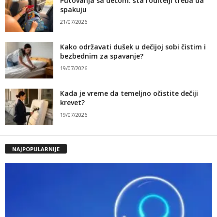
Putovanja sa decom: šta roditelji treba da
spakuju
21/07/2026
Kako održavati dušek u dečijoj sobi čistim i
bezbednim za spavanje?
19/07/2026
Kada je vreme da temeljno očistite dečiji
krevet?
19/07/2026
NAJPOPULARNIJE