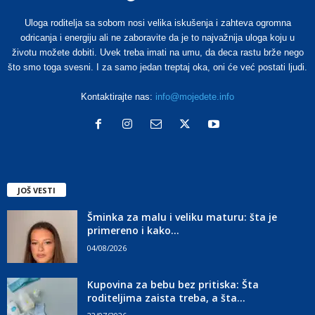
Uloga roditelja sa sobom nosi velika iskušenja i zahteva ogromna
odricanja i energiju ali ne zaboravite da je to najvažnija uloga koju u
životu možete dobiti. Uvek treba imati na umu, da deca rastu brže nego
što smo toga svesni. I za samo jedan treptaj oka, oni će već postati ljudi.
Kontaktirajte nas:
info@mojedete.info
JOŠ VESTI
Šminka za malu i veliku maturu: šta je
primereno i kako...
04/08/2026
Kupovina za bebu bez pritiska: Šta
roditeljima zaista treba, a šta...