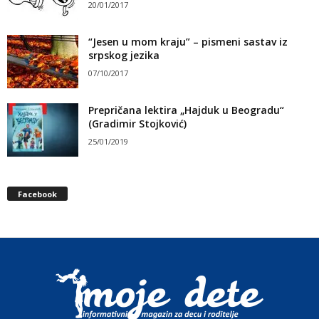
20/01/2017
“Jesen u mom kraju” – pismeni sastav iz
srpskog jezika
07/10/2017
Prepričana lektira „Hajduk u Beogradu“
(Gradimir Stojković)
25/01/2019
Facebook