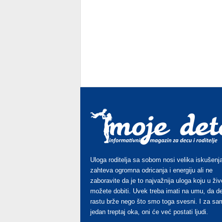
Uloga roditelja sa sobom nosi velika iskušenja
zahteva ogromna odricanja i energiju ali ne
zaboravite da je to najvažnija uloga koju u živ
možete dobiti. Uvek treba imati na umu, da d
rastu brže nego što smo toga svesni. I za sa
jedan treptaj oka, oni će već postati ljudi.