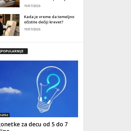
19/07/2026
Kada je vreme da temeljno
očistite dečiji krevet?
19/07/2026
JPOPULARNIJE
netke
onetke za decu od 5 do 7