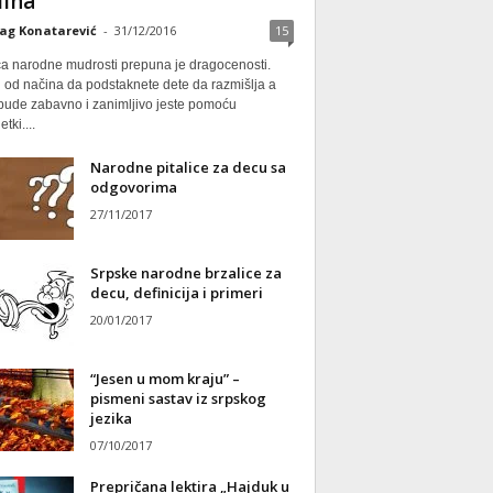
ina
ag Konatarević
-
31/12/2016
15
ca narodne mudrosti prepuna je dragocenosti.
 od načina da podstaknete dete da razmišlja a
 bude zabavno i zanimljivo jeste pomoću
tki....
Narodne pitalice za decu sa
odgovorima
27/11/2017
Srpske narodne brzalice za
decu, definicija i primeri
20/01/2017
“Jesen u mom kraju” –
pismeni sastav iz srpskog
jezika
07/10/2017
Prepričana lektira „Hajduk u