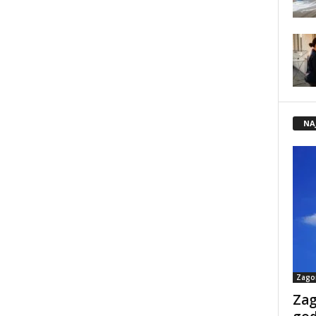
NA
Zago
Zag