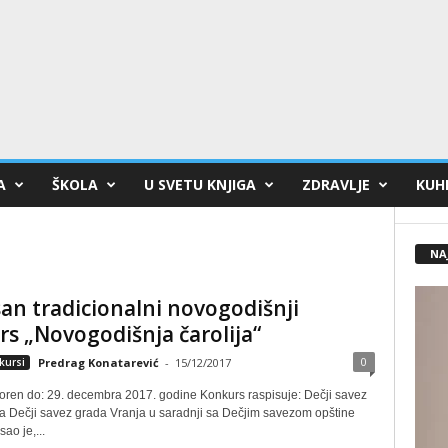
A
ŠKOLA
U SVETU KNJIGA
ZDRAVLJE
KUHI
NA
an tradicionalni novogodišnji
s „Novogodišnja čarolija“
0
kursi
Predrag Konatarević
-
15/12/2017
oren do: 29. decembra 2017. godine Konkurs raspisuje: Dečji savez
a Dečji savez grada Vranja u saradnji sa Dečjim savezom opštine
ao je,...