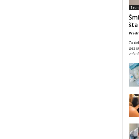
Tatin
Šmi
šta
Predr
Za čet
Bez ja
veštač