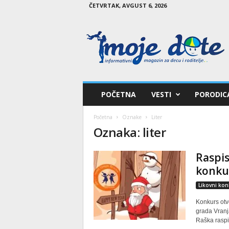
ČETVRTAK, AVGUST 6, 2026
M
o
j
e
d
e
t
POČETNA
VESTI
PORODIC
e
Početna
Oznake
Liter
Oznaka: liter
Raspis
konkur
Likovni kon
Konkurs otv
grada Vranj
Raška raspis