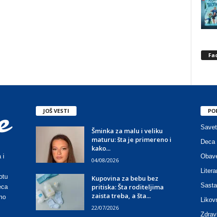
Fa
JOŠ VESTI
PO
Savet
Šminka za malu i veliku
maturu: šta je primereno i
Deca 
kako...
Obave
 i
04/08/2026
Litera
otu
Kupovina za bebu bez
Sasta
pritiska: Šta roditeljima
eca
zaista treba, a šta...
mo
Likov
22/07/2026
Zdrav