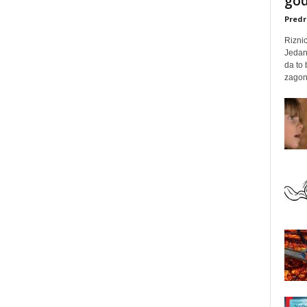
god
Predr
Rizni
Jedan
da to
zagone