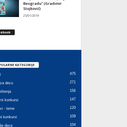
Beogradu“ (Gradimir
Stojković)
25/01/2019
cebook
PULARNE KATEGORIJE
475
i
271
za decu
156
štenja
147
rni konkursi
120
vi - teme
109
ni konkursi
104
lje dece