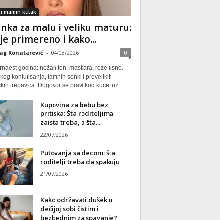
 i mamin kutak
nka za malu i veliku maturu:
 je primereno i kako...
ag Konatarević
-
04/08/2026
0
rnaest godina: nežan ten, maskara, roze usne.
kog konturisanja, tamnih senki i prevelikih
kih trepavica. Dogovor se pravi kod kuće, uz...
Kupovina za bebu bez
pritiska: Šta roditeljima
zaista treba, a šta...
22/07/2026
Putovanja sa decom: šta
roditelji treba da spakuju
21/07/2026
Kako održavati dušek u
dečijoj sobi čistim i
bezbednim za spavanje?