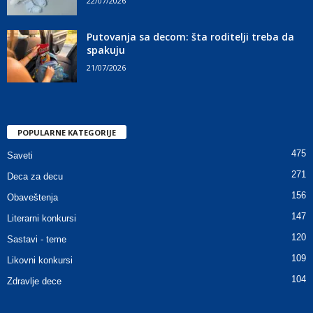
22/07/2026
Putovanja sa decom: šta roditelji treba da
spakuju
21/07/2026
POPULARNE KATEGORIJE
475
Saveti
271
Deca za decu
156
Obaveštenja
147
Literarni konkursi
120
Sastavi - teme
109
Likovni konkursi
104
Zdravlje dece