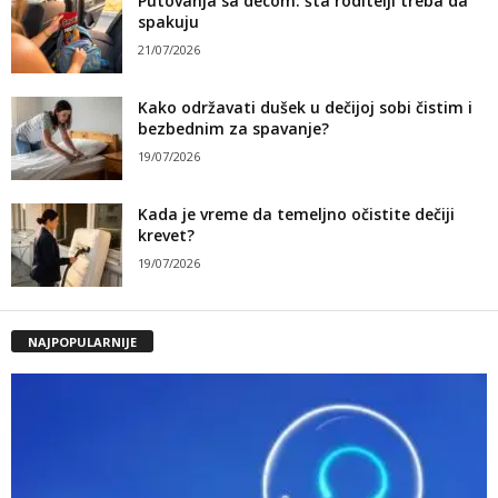
Putovanja sa decom: šta roditelji treba da
spakuju
21/07/2026
Kako održavati dušek u dečijoj sobi čistim i
bezbednim za spavanje?
19/07/2026
Kada je vreme da temeljno očistite dečiji
krevet?
19/07/2026
NAJPOPULARNIJE