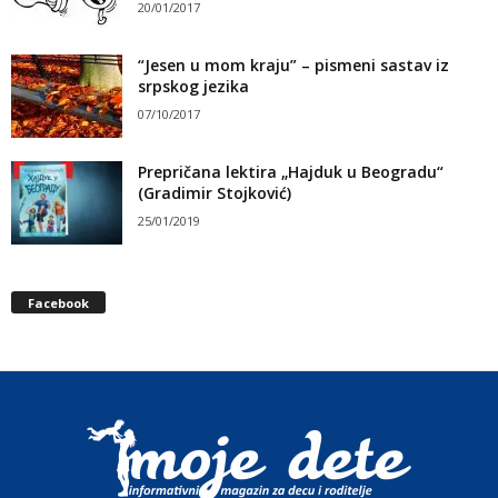
20/01/2017
“Jesen u mom kraju” – pismeni sastav iz
srpskog jezika
07/10/2017
Prepričana lektira „Hajduk u Beogradu“
(Gradimir Stojković)
25/01/2019
Facebook