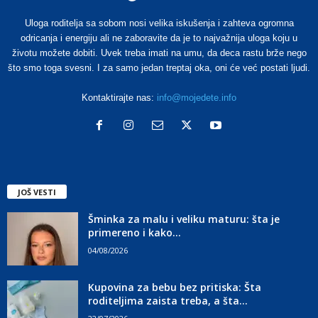
Uloga roditelja sa sobom nosi velika iskušenja i zahteva ogromna
odricanja i energiju ali ne zaboravite da je to najvažnija uloga koju u
životu možete dobiti. Uvek treba imati na umu, da deca rastu brže nego
što smo toga svesni. I za samo jedan treptaj oka, oni će već postati ljudi.
Kontaktirajte nas:
info@mojedete.info
JOŠ VESTI
Šminka za malu i veliku maturu: šta je
primereno i kako...
04/08/2026
Kupovina za bebu bez pritiska: Šta
roditeljima zaista treba, a šta...