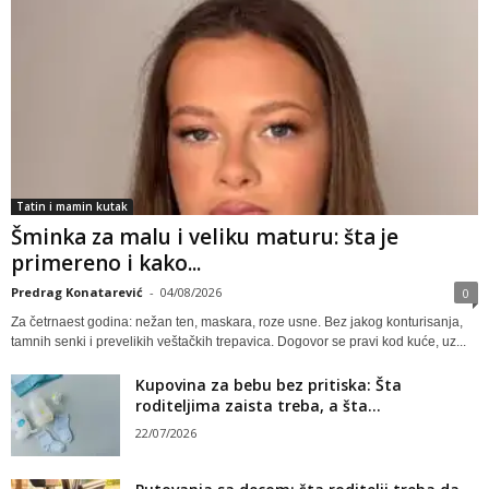
Tatin i mamin kutak
Šminka za malu i veliku maturu: šta je
primereno i kako...
Predrag Konatarević
-
04/08/2026
0
Za četrnaest godina: nežan ten, maskara, roze usne. Bez jakog konturisanja,
tamnih senki i prevelikih veštačkih trepavica. Dogovor se pravi kod kuće, uz...
Kupovina za bebu bez pritiska: Šta
roditeljima zaista treba, a šta...
22/07/2026