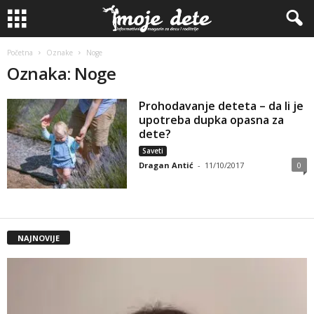
Početna
Oznake
Noge
Oznaka: Noge
Prohodavanje deteta – da li je
upotreba dupka opasna za
dete?
Saveti
Dragan Antić
-
11/10/2017
0
NAJNOVIJE