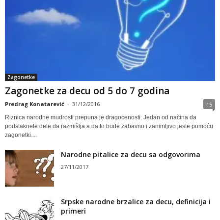
Zagonetke
Zagonetke za decu od 5 do 7 godina
Predrag Konatarević
-
31/12/2016
15
Riznica narodne mudrosti prepuna je dragocenosti. Jedan od načina da
podstaknete dete da razmišlja a da to bude zabavno i zanimljivo jeste pomoću
zagonetki....
Narodne pitalice za decu sa odgovorima
27/11/2017
Srpske narodne brzalice za decu, definicija i
primeri