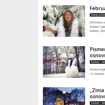
Februa
Dečije priče
Donosimo va
šubara“ nap
šubara „Tamn
Pismeni
osnov
Sastavi - t
Primeri krat
i 4. razreda
„Zima 
osnovn
Sastavi - t