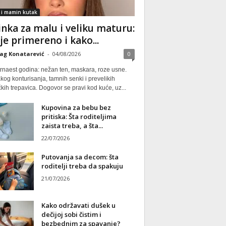
 i mamin kutak
nka za malu i veliku maturu:
 je primereno i kako...
ag Konatarević
-
04/08/2026
0
rnaest godina: nežan ten, maskara, roze usne.
kog konturisanja, tamnih senki i prevelikih
kih trepavica. Dogovor se pravi kod kuće, uz...
Kupovina za bebu bez
pritiska: Šta roditeljima
zaista treba, a šta...
22/07/2026
Putovanja sa decom: šta
roditelji treba da spakuju
21/07/2026
Kako održavati dušek u
dečijoj sobi čistim i
bezbednim za spavanje?