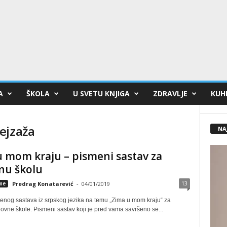
A
ŠKOLA
U SVETU KNJIGA
ZDRAVLJE
KUHI
ejzaža
NA
 mom kraju – pismeni sastav za
nu školu
13
eme
Predrag Konatarević
-
04/01/2019
enog sastava iz srpskog jezika na temu „Zima u mom kraju“ za
ovne škole. Pismeni sastav koji je pred vama savršeno se...