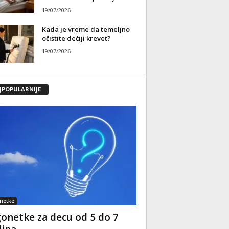
19/07/2026
Kada je vreme da temeljno
očistite dečiji krevet?
19/07/2026
JPOPULARNIJE
netke
onetke za decu od 5 do 7