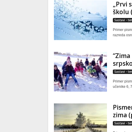
„Prvi 
školu 
Sastavi - t
Primer pisme
razreda osn
“Zima 
srpsko
Sastavi - t
Primer pism
učenike 6, 7
Pismen
zima (
Sastavi - t