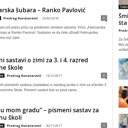
Tatin
rska šubara – Ranko Pavlović
Šmi
0
Predrag Konatarević
-
03/02/2018
šta
m još jednu priču sa predivnim zimskim opisima. Priču „Februarska
Predr
isao je Ranko Pavlović. Nadamo se da ćete uživati! Februarska
a noć cijeli...
Za čet
Bez ja
veštač
 sastavi o zimi za 3. i 4. razred
ne škole
0
eme
Predrag Konatarević
-
16/12/2017
kih pismenih sastava (zadataka) iz srpskog jezika o zimi za učenike 3.
 osnovne škole. Pismeni sastavi koji su pred vama...
u mom gradu“ – pismeni sastav za
u školi
1
eme
Predrag Konatarević
-
30/11/2017