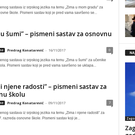
enog sastava iz srpskog jezika na temu „Zima u mom gradu“ za
ovne škole. Pismeni sastav koji je pred vama savršeno se...
u šumi“ – pismeni sastav za osnovnu
0
eme
Predrag Konatarević
-
16/11/2017
NA
enog sastava iz srpskog jezika na temu „Zima u šumi“ za učenike
ola. Pismeni sastav koji je pred vama savršeno se uklapa...
i njene radosti“ – pismeni sastav za
nu školu
7
eme
Predrag Konatarević
-
09/11/2017
enog sastava iz srpskog jezika na temu „Zima i njene radosti“ za
7. razreda osnovne škole. Pismeni sastav koji je...
Zago
Zag