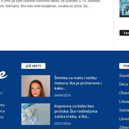
o zimi za niže razrede osnovne škole, za učenike 3. i 4. razreda
e. Nečujno, tiho kao neki kradljivac, uvukla se zima. Sa...
Fa
JOŠ VESTI
PO
Savet
Šminka za malu i veliku
maturu: šta je primereno i
Deca 
kako...
Obave
 i
04/08/2026
Litera
otu
Kupovina za bebu bez
Sasta
pritiska: Šta roditeljima
eca
zaista treba, a šta...
mo
Likov
22/07/2026
Zdrav