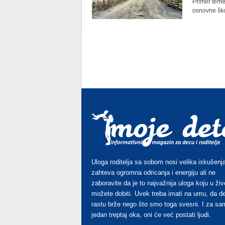
Primer teme 
osnovne škol
Uloga roditelja sa sobom nosi velika iskušenja
zahteva ogromna odricanja i energiju ali ne
zaboravite da je to najvažnija uloga koju u živ
možete dobiti. Uvek treba imati na umu, da d
rastu brže nego što smo toga svesni. I za sa
jedan treptaj oka, oni će već postati ljudi.