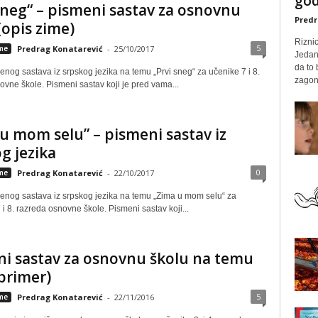
god
sneg“ – pismeni sastav za osnovnu
Predr
(opis zime)
Rizni
5
eme
Predrag Konatarević
-
25/10/2017
Jedan
da to
nog sastava iz srpskog jezika na temu „Prvi sneg“ za učenike 7 i 8.
zagone
ovne škole. Pismeni sastav koji je pred vama...
u mom selu” – pismeni sastav iz
g jezika
0
eme
Predrag Konatarević
-
22/10/2017
enog sastava iz srpskog jezika na temu „Zima u mom selu“ za
 i 8. razreda osnovne škole. Pismeni sastav koji...
i sastav za osnovnu školu na temu
primer)
5
eme
Predrag Konatarević
-
22/11/2016