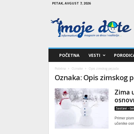
PETAK, AVGUST 7, 2026
M
o
j
e
d
e
t
POČETNA
VESTI
PORODIC
e
Početna
Oznake
Opis zimskog pejzaža
Oznaka: Opis zimskog p
Zima u
osnov
Sastavi - t
Primer pism
učenike osn