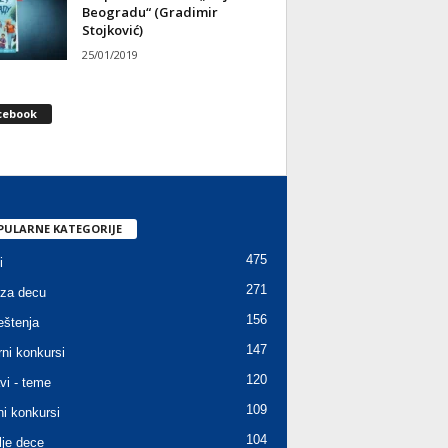
Beogradu“ (Gradimir
Stojković)
25/01/2019
cebook
PULARNE KATEGORIJE
475
i
271
za decu
156
štenja
147
rni konkursi
120
vi - teme
109
ni konkursi
104
lje dece