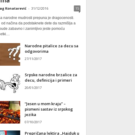
ina
ag Konatarević
-
31/12/2016
15
ca narodne mudrosti prepuna je dragocenosti.
 od načina da podstaknete dete da razmišlja a
 bude zabavno i zanimljivo jeste pomoću
tki....
Narodne pitalice za decu sa
odgovorima
27/11/2017
Srpske narodne brzalice za
decu, definicija i primeri
20/01/2017
“Jesen u mom kraju” –
pismeni sastav iz srpskog
jezika
07/10/2017
Prepričana lektira „Hajduk u