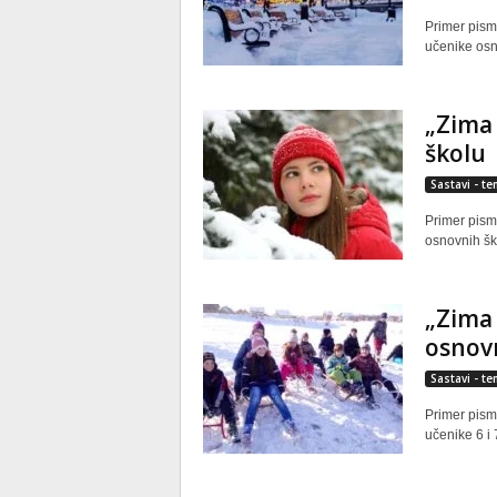
Primer pism
učenike osn
„Zima 
školu
Sastavi - t
Primer pism
osnovnih šk
„Zima 
osnov
Sastavi - t
Primer pism
učenike 6 i 