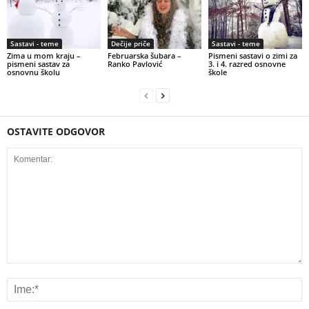
Sastavi - teme
Dečije priče
Sastavi - teme
Zima u mom kraju –
Februarska šubara –
Pismeni sastavi o zimi za
pismeni sastav za
Ranko Pavlović
3. i 4. razred osnovne
osnovnu školu
škole
OSTAVITE ODGOVOR