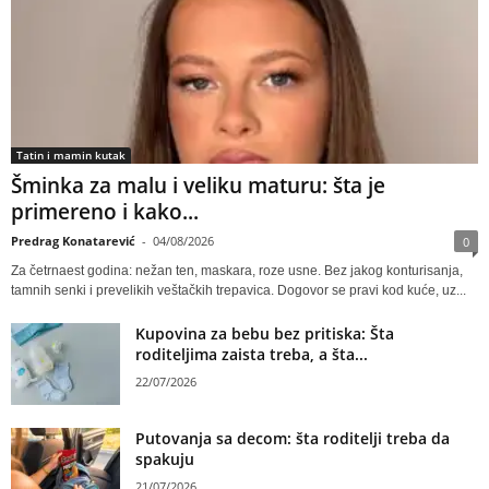
Tatin i mamin kutak
Šminka za malu i veliku maturu: šta je
primereno i kako...
Predrag Konatarević
-
04/08/2026
0
Za četrnaest godina: nežan ten, maskara, roze usne. Bez jakog konturisanja,
tamnih senki i prevelikih veštačkih trepavica. Dogovor se pravi kod kuće, uz...
Kupovina za bebu bez pritiska: Šta
roditeljima zaista treba, a šta...
22/07/2026
Putovanja sa decom: šta roditelji treba da
spakuju
21/07/2026