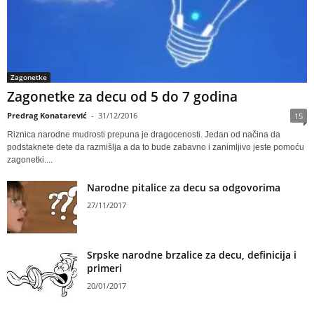
Zagonetke
Zagonetke za decu od 5 do 7 godina
Predrag Konatarević
-
31/12/2016
15
Riznica narodne mudrosti prepuna je dragocenosti. Jedan od načina da
podstaknete dete da razmišlja a da to bude zabavno i zanimljivo jeste pomoću
zagonetki....
Narodne pitalice za decu sa odgovorima
27/11/2017
Srpske narodne brzalice za decu, definicija i
primeri
20/01/2017