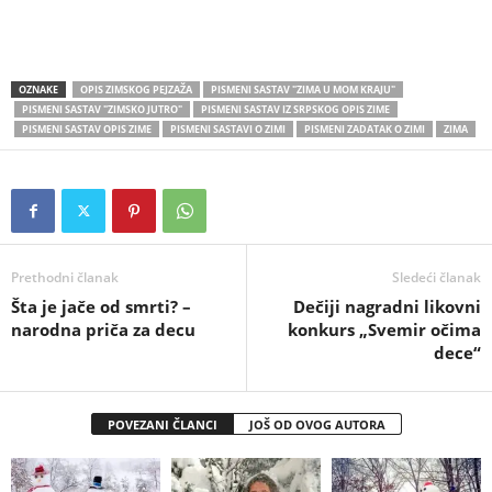
OZNAKE
OPIS ZIMSKOG PEJZAŽA
PISMENI SASTAV "ZIMA U MOM KRAJU"
PISMENI SASTAV "ZIMSKO JUTRO"
PISMENI SASTAV IZ SRPSKOG OPIS ZIME
PISMENI SASTAV OPIS ZIME
PISMENI SASTAVI O ZIMI
PISMENI ZADATAK O ZIMI
ZIMA
Prethodni članak
Sledeći članak
Šta je jače od smrti? –
Dečiji nagradni likovni
narodna priča za decu
konkurs „Svemir očima
dece“
POVEZANI ČLANCI
JOŠ OD OVOG AUTORA