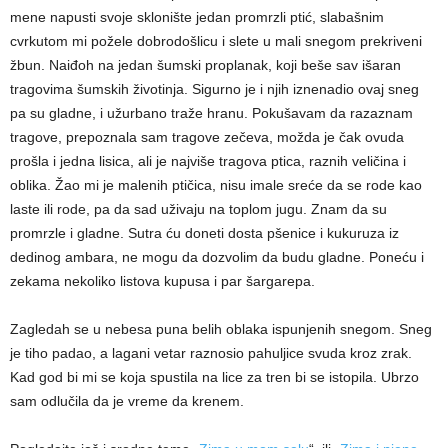
mene napusti svoje sklonište jedan promrzli ptić, slabašnim
cvrkutom mi požele dobrodošlicu i slete u mali snegom prekriveni
žbun. Naiđoh na jedan šumski proplanak, koji beše sav išaran
tragovima šumskih životinja. Sigurno je i njih iznenadio ovaj sneg
pa su gladne, i užurbano traže hranu. Pokušavam da razaznam
tragove, prepoznala sam tragove zečeva, možda je čak ovuda
prošla i jedna lisica, ali je najviše tragova ptica, raznih veličina i
oblika. Žao mi je malenih ptičica, nisu imale sreće da se rode kao
laste ili rode, pa da sad uživaju na toplom jugu. Znam da su
promrzle i gladne. Sutra ću doneti dosta pšenice i kukuruza iz
dedinog ambara, ne mogu da dozvolim da budu gladne. Poneću i
zekama nekoliko listova kupusa i par šargarepa.
Zagledah se u nebesa puna belih oblaka ispunjenih snegom. Sneg
je tiho padao, a lagani vetar raznosio pahuljice svuda kroz zrak.
Kad god bi mi se koja spustila na lice za tren bi se istopila. Ubrzo
sam odlučila da je vreme da krenem.