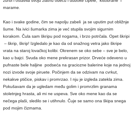
žurbi i ostavila svoju zlatnu odeću i duboke cipele, kišobrane i
marame.
Kao i svake godine, čim se napolju zabeli ja se uputim put obližnje
šume. Na ivici šumarka zima je već stupila svojim sigurnim
korakom. Čula sam škripu pod nogama, i brzo potrčala. Opet škripi
– škrip, škrip! Izgledalo je kao da od snažnog vetra jako škripe
vrata na staroj lovačkoj kolibi. Okrenem se oko sebe – sve je belo,
kao u bajci. Svuda oko mene prekrasan prizor. Drveće odeveno u
pufnaste bele haljine podseća na graciozne balerine koje na jednoj
nozi izvode svoje piruete. Počinjem da se odzivam na cvrkut,
nekakve ptičice, piskav i promrzao. I nju je izgleda zatekla zima.
Pokušavam da je ugledam među golim i promrzlim granama
stoletnjeg hrasta, ali mi ne uspeva. Sve oko mene kao da se
nečega plaši, sledilo se i utihnulo. Čuje se samo ona škipa snega
pod mojim čizmama.