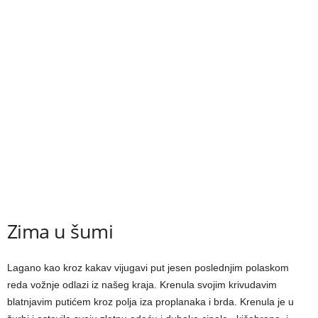
Zima u šumi
Lagano kao kroz kakav vijugavi put jesen poslednjim polaskom
reda vožnje odlazi iz našeg kraja. Krenula svojim krivudavim
blatnjavim putićem kroz polja iza proplanaka i brda. Krenula je u