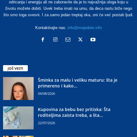
odricanja i energiju ali ne zaboravite da je to najvažnija uloga koju u
životu možete dobiti. Uvek treba imati na umu, da deca rastu brže nego
što smo toga svesni. I za samo jedan treptaj oka, oni će već postati ljudi.
Kontaktirajte nas:
info@mojedete.info
JOŠ VESTI
Šminka za malu i veliku maturu: šta je
primereno i kako...
04/08/2026
Kupovina za bebu bez pritiska: Šta
roditeljima zaista treba, a šta...
22/07/2026