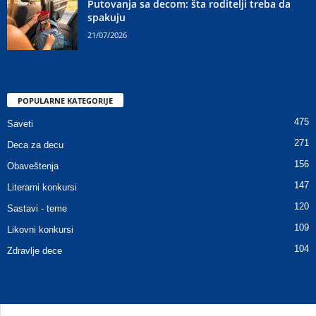
Putovanja sa decom: šta roditelji treba da
spakuju
21/07/2026
POPULARNE KATEGORIJE
475
Saveti
271
Deca za decu
156
Obaveštenja
147
Literarni konkursi
120
Sastavi - teme
109
Likovni konkursi
104
Zdravlje dece