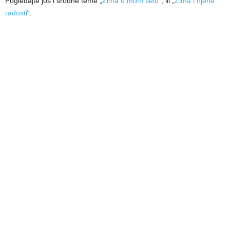
Pogledajte još i srodne teme „
Zima u mom selu
“, ili „
Zima i njene
radosti
“.