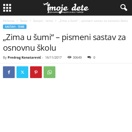
Početna
Škola
Sastavi - teme
„Zima u šumi“ – pismeni sastav za osnovnu školu
SASTAVI - TEME
„Zima u šumi“ – pismeni sastav za
osnovnu školu
By
Predrag Konatarević
-
16/11/2017
30649
0