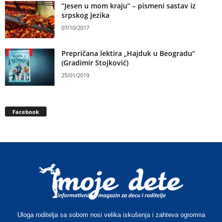
“Jesen u mom kraju” – pismeni sastav iz
srpskog jezika
07/10/2017
Prepričana lektira „Hajduk u Beogradu“
(Gradimir Stojković)
25/01/2019
Facebook
Uloga roditelja sa sobom nosi velika iskušenja i zahteva ogromna