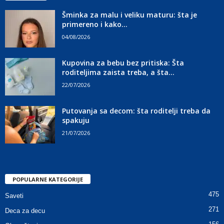
Šminka za malu i veliku maturu: šta je
primereno i kako...
04/08/2026
Kupovina za bebu bez pritiska: Šta
roditeljima zaista treba, a šta...
22/07/2026
Putovanja sa decom: šta roditelji treba da
spakuju
21/07/2026
POPULARNE KATEGORIJE
475
Saveti
271
Deca za decu