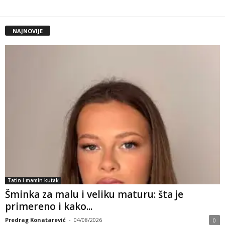
NAJNOVIJE
Tatin i mamin kutak
Šminka za malu i veliku maturu: šta je
primereno i kako...
Predrag Konatarević
-
04/08/2026
0