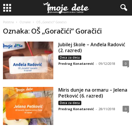
Početna
Oznake
OŠ „Goračići” Goračići
Oznaka: OŠ „Goračići” Goračići
Jubilej škole – Anđela Radović
(2. razred)
Deca za decu
Predrag Konatarević
-
09/12/2018
0
Miris dunje na ormaru – Jelena
Petković (6. razred)
Deca za decu
Predrag Konatarević
-
28/11/2018
0