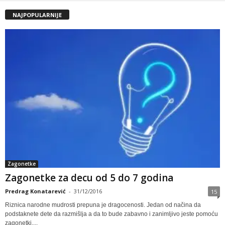
NAJPOPULARNIJE
Zagonetke
Zagonetke za decu od 5 do 7 godina
Predrag Konatarević
-
31/12/2016
15
Riznica narodne mudrosti prepuna je dragocenosti. Jedan od načina da
podstaknete dete da razmišlja a da to bude zabavno i zanimljivo jeste pomoću
zagonetki....