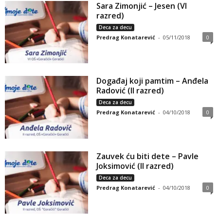
Sara Zimonjić – Jesen (VI
razred)
Deca za decu
Predrag Konatarević
-
05/11/2018
0
Događaj koji pamtim – Anđela
Radović (II razred)
Deca za decu
Predrag Konatarević
-
04/10/2018
0
Zauvek ću biti dete – Pavle
Joksimović (II razred)
Deca za decu
Predrag Konatarević
-
04/10/2018
0