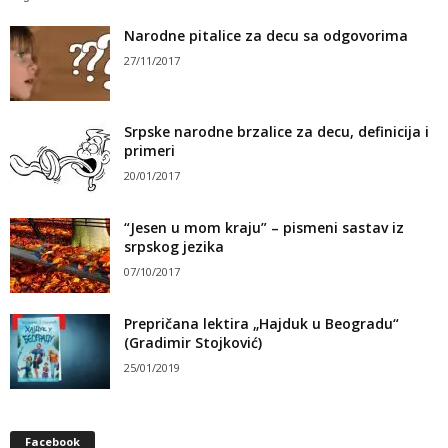
Narodne pitalice za decu sa odgovorima
27/11/2017
Srpske narodne brzalice za decu, definicija i
primeri
20/01/2017
“Jesen u mom kraju” – pismeni sastav iz
srpskog jezika
07/10/2017
Prepričana lektira „Hajduk u Beogradu“
(Gradimir Stojković)
25/01/2019
Facebook