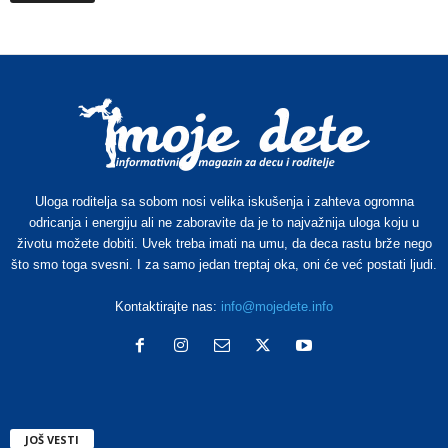
Uloga roditelja sa sobom nosi velika iskušenja i zahteva ogromna
odricanja i energiju ali ne zaboravite da je to najvažnija uloga koju u
životu možete dobiti. Uvek treba imati na umu, da deca rastu brže nego
što smo toga svesni. I za samo jedan treptaj oka, oni će već postati ljudi.
Kontaktirajte nas:
info@mojedete.info
JOŠ VESTI