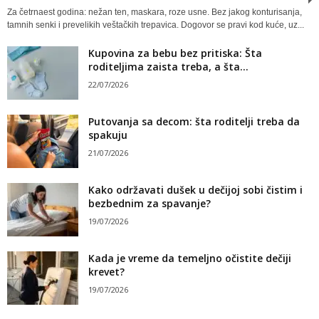
Za četrnaest godina: nežan ten, maskara, roze usne. Bez jakog konturisanja,
tamnih senki i prevelikih veštačkih trepavica. Dogovor se pravi kod kuće, uz...
Kupovina za bebu bez pritiska: Šta
roditeljima zaista treba, a šta...
22/07/2026
Putovanja sa decom: šta roditelji treba da
spakuju
21/07/2026
Kako održavati dušek u dečijoj sobi čistim i
bezbednim za spavanje?
19/07/2026
Kada je vreme da temeljno očistite dečiji
krevet?
19/07/2026