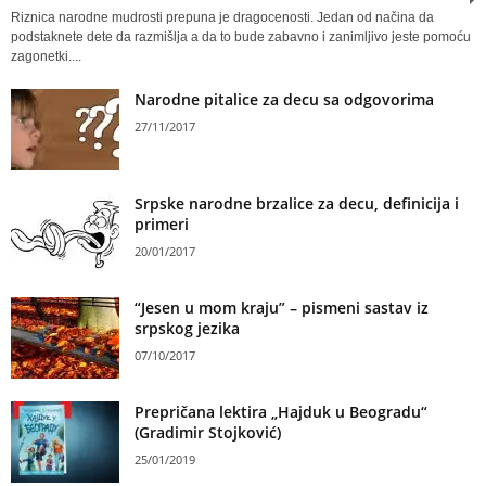
Riznica narodne mudrosti prepuna je dragocenosti. Jedan od načina da
podstaknete dete da razmišlja a da to bude zabavno i zanimljivo jeste pomoću
zagonetki....
Narodne pitalice za decu sa odgovorima
27/11/2017
Srpske narodne brzalice za decu, definicija i
primeri
20/01/2017
“Jesen u mom kraju” – pismeni sastav iz
srpskog jezika
07/10/2017
Prepričana lektira „Hajduk u Beogradu“
(Gradimir Stojković)
25/01/2019