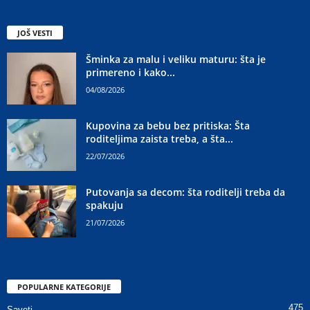
JOŠ VESTI
Šminka za malu i veliku maturu: šta je
primereno i kako...
04/08/2026
Kupovina za bebu bez pritiska: Šta
roditeljima zaista treba, a šta...
22/07/2026
Putovanja sa decom: šta roditelji treba da
spakuju
21/07/2026
POPULARNE KATEGORIJE
475
Saveti