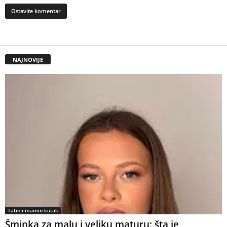
NAJNOVIJE
Tatin i mamin kutak
Šminka za malu i veliku maturu: šta je