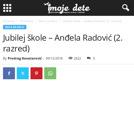
Početna
Porodica
Deca za decu
Jubilej škole – Anđela Radović (2. razred)
DECA ZA DECU
Jubilej škole – Anđela Radović (2.
razred)
By
Predrag Konatarević
-
09/12/2018
2622
0