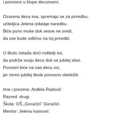
i ponosno u klupe decumami.
Ozarena deca sva, spremaju se za priredbu,
učitelјica Jelena izdalaje naredbu.
Biće puno muke dok sesve ne sredi,
da sve bude odlično na toj priredbi.
U školu ćetada doći roditelјi svi,
da podrže svoju decu dok se jubilej slavi.
Ponosni biće na nas decu svi,
jer ćemo jubilej škole ponosno obeležiti.
Ime i prezime: Anđela Radović
Razred: drugi
Škola: OŠ „Goračići” Goračići
Mentor: Jelena Ivanović