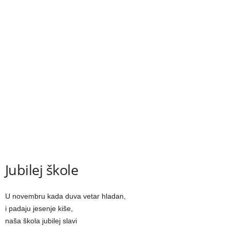
Jubilej škole
U novembru kada duva vetar hladan,
i padaju jesenje kiše,
naša škola jubilej slavi