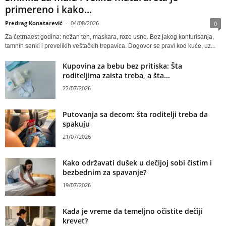
primereno i kako...
Predrag Konatarević
-
04/08/2026
0
Za četrnaest godina: nežan ten, maskara, roze usne. Bez jakog konturisanja,
tamnih senki i prevelikih veštačkih trepavica. Dogovor se pravi kod kuće, uz...
Kupovina za bebu bez pritiska: Šta
roditeljima zaista treba, a šta...
22/07/2026
Putovanja sa decom: šta roditelji treba da
spakuju
21/07/2026
Kako održavati dušek u dečijoj sobi čistim i
bezbednim za spavanje?
19/07/2026
Kada je vreme da temeljno očistite dečiji
krevet?