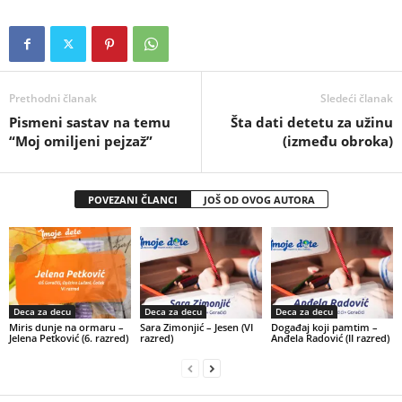
Prethodni članak
Sledeći članak
Pismeni sastav na temu
Šta dati detetu za užinu
“Moj omiljeni pejzaž”
(između obroka)
POVEZANI ČLANCI
JOŠ OD OVOG AUTORA
Deca za decu
Deca za decu
Deca za decu
Miris dunje na ormaru –
Sara Zimonjić – Jesen (VI
Događaj koji pamtim –
Jelena Petković (6. razred)
razred)
Anđela Radović (II razred)