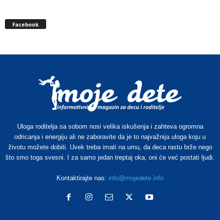
Facebook
Uloga roditelja sa sobom nosi velika iskušenja i zahteva ogromna
odricanja i energiju ali ne zaboravite da je to najvažnija uloga koju u
životu možete dobiti. Uvek treba imati na umu, da deca rastu brže nego
što smo toga svesni. I za samo jedan treptaj oka, oni će već postati ljudi.
Kontaktirajte nas:
info@mojedete.info