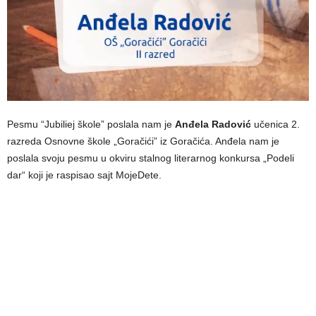
Pesmu “Jubiliej škole” poslala nam je
Anđela Radović
učenica 2.
razreda Osnovne škole „Goračići” iz Goračića. Anđela nam je
poslala svoju pesmu u okviru stalnog literarnog konkursa „Podeli
dar“ koji je raspisao sajt MojeDete.