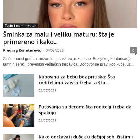
Tatin i mamin kutak
Šminka za malu i veliku maturu: šta je
primereno i kako...
Predrag Konatarević
-
04/08/2026
0
Za četrnaest godina: nežan ten, maskara, roze usne. Bez jakog konturisanja,
tamnih senki i prevelikih veštačkih trepavica. Dogovor se pravi kod kuće, uz...
Kupovina za bebu bez pritiska: Šta
roditeljima zaista treba, a šta...
22/07/2026
Putovanja sa decom: šta roditelji treba da
spakuju
21/07/2026
Kako održavati dušek u dečijoj sobi čistim i