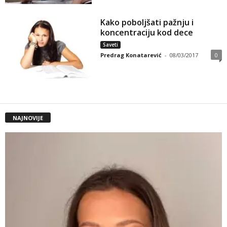
Kako poboljšati pažnju i
koncentraciju kod dece
Saveti
Predrag Konatarević
-
08/03/2017
0
NAJNOVIJE