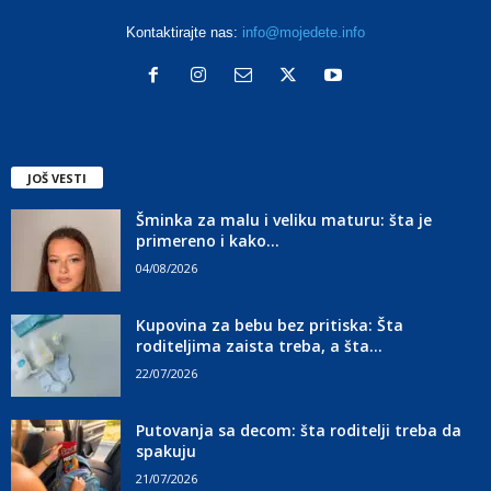
Kontaktirajte nas:
info@mojedete.info
JOŠ VESTI
Šminka za malu i veliku maturu: šta je
primereno i kako...
04/08/2026
Kupovina za bebu bez pritiska: Šta
roditeljima zaista treba, a šta...
22/07/2026
Putovanja sa decom: šta roditelji treba da
spakuju
21/07/2026