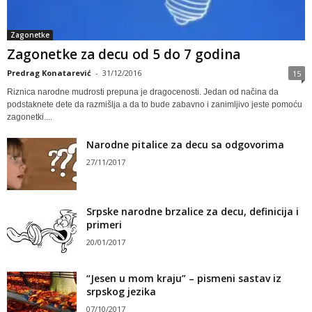
Zagonetke
Zagonetke za decu od 5 do 7 godina
Predrag Konatarević
-
31/12/2016
15
Riznica narodne mudrosti prepuna je dragocenosti. Jedan od načina da
podstaknete dete da razmišlja a da to bude zabavno i zanimljivo jeste pomoću
zagonetki....
Narodne pitalice za decu sa odgovorima
27/11/2017
Srpske narodne brzalice za decu, definicija i
primeri
20/01/2017
“Jesen u mom kraju” – pismeni sastav iz
srpskog jezika
07/10/2017