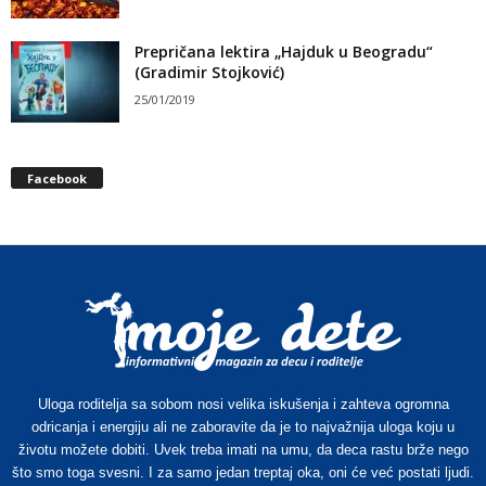
Prepričana lektira „Hajduk u Beogradu“
(Gradimir Stojković)
25/01/2019
Facebook
Uloga roditelja sa sobom nosi velika iskušenja i zahteva ogromna
odricanja i energiju ali ne zaboravite da je to najvažnija uloga koju u
životu možete dobiti. Uvek treba imati na umu, da deca rastu brže nego
što smo toga svesni. I za samo jedan treptaj oka, oni će već postati ljudi.