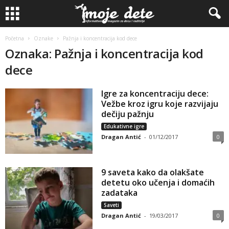
Početna
Oznake
Pažnja i koncentracija kod dece
Oznaka: Pažnja i koncentracija kod
dece
Igre za koncentraciju dece:
Vežbe kroz igru koje razvijaju
dečiju pažnju
Edukativne igre
Dragan Antić
-
01/12/2017
0
9 saveta kako da olakšate
detetu oko učenja i domaćih
zadataka
Saveti
Dragan Antić
-
19/03/2017
0