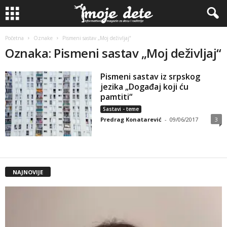
Početna
Oznake
Pismeni sastav „Moj deživljaj“
Oznaka: Pismeni sastav „Moj deživljaj“
Pismeni sastav iz srpskog
jezika „Događaj koji ću
pamtiti“
Sastavi - teme
Predrag Konatarević
-
09/06/2017
3
NAJNOVIJE