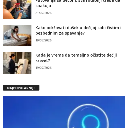
Putovanja sa decom: šta roditelji treba da
spakuju
21/07/2026
Kako održavati dušek u dečijoj sobi čistim i
bezbednim za spavanje?
19/07/2026
Kada je vreme da temeljno očistite dečiji
krevet?
19/07/2026
NAJPOPULARNIJE