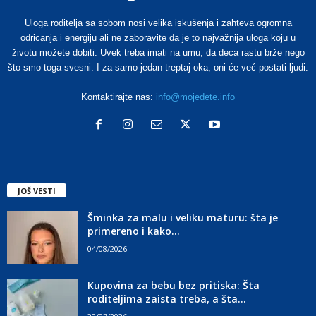
Uloga roditelja sa sobom nosi velika iskušenja i zahteva ogromna
odricanja i energiju ali ne zaboravite da je to najvažnija uloga koju u
životu možete dobiti. Uvek treba imati na umu, da deca rastu brže nego
što smo toga svesni. I za samo jedan treptaj oka, oni će već postati ljudi.
Kontaktirajte nas:
info@mojedete.info
JOŠ VESTI
Šminka za malu i veliku maturu: šta je
primereno i kako...
04/08/2026
Kupovina za bebu bez pritiska: Šta
roditeljima zaista treba, a šta...