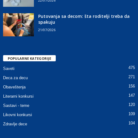
22/07/2026
Putovanja sa decom: šta roditelji treba da
spakuju
21/07/2026
POPULARNE KATEGORIJE
475
Saveti
271
Deca za decu
156
Obaveštenja
147
Literarni konkursi
120
Sastavi - teme
109
Likovni konkursi
104
Zdravlje dece