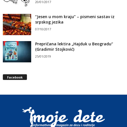
20/01/2017
“Jesen u mom kraju” – pismeni sastav iz
srpskog jezika
07/10/2017
Prepričana lektira „Hajduk u Beogradu“
(Gradimir Stojković)
25/01/2019
Facebook