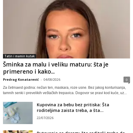
Tatin i mamin kutak
Šminka za malu i veliku maturu: šta je
primereno i kako...
Predrag Konatarević
-
04/08/2026
0
Za četrnaest godina: nežan ten, maskara, roze usne. Bez jakog konturisanja,
tamnih senki i prevelikih veštačkih trepavica. Dogovor se pravi kod kuće, uz...
Kupovina za bebu bez pritiska: Šta
roditeljima zaista treba, a šta...
22/07/2026