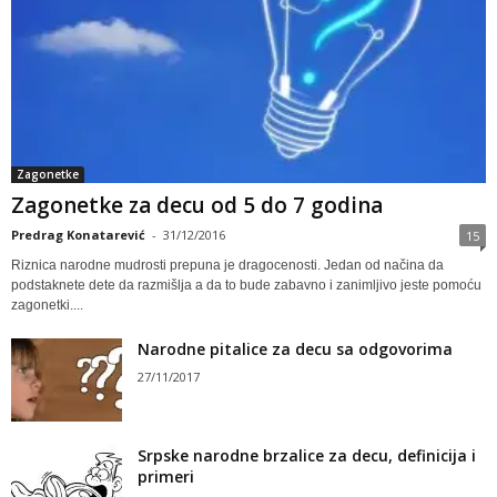
Zagonetke
Zagonetke za decu od 5 do 7 godina
Predrag Konatarević
-
31/12/2016
15
Riznica narodne mudrosti prepuna je dragocenosti. Jedan od načina da
podstaknete dete da razmišlja a da to bude zabavno i zanimljivo jeste pomoću
zagonetki....
Narodne pitalice za decu sa odgovorima
27/11/2017
Srpske narodne brzalice za decu, definicija i
primeri