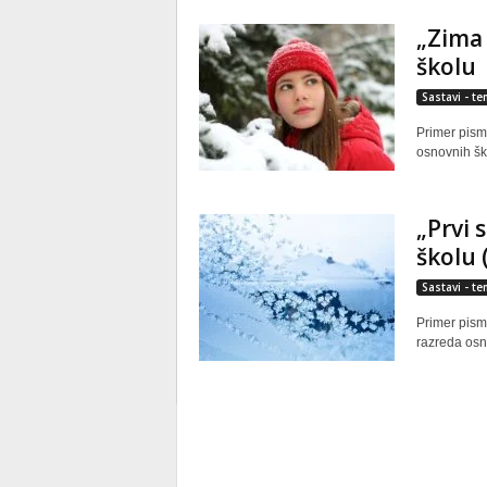
„Zima 
školu
Sastavi - t
Primer pism
osnovnih šk
„Prvi 
školu 
Sastavi - t
Primer pisme
razreda osn