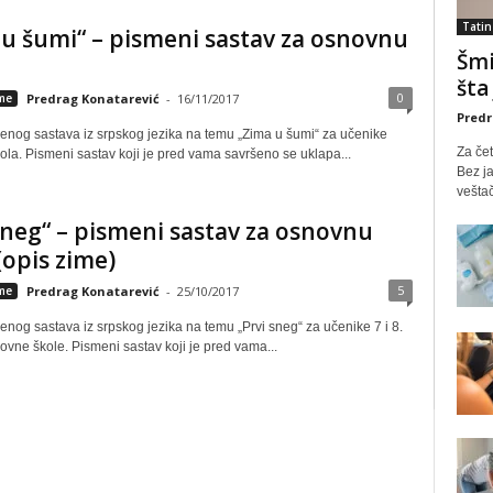
Tatin
u šumi“ – pismeni sastav za osnovnu
Šmi
šta
0
eme
Predrag Konatarević
-
16/11/2017
Predr
enog sastava iz srpskog jezika na temu „Zima u šumi“ za učenike
Za čet
ola. Pismeni sastav koji je pred vama savršeno se uklapa...
Bez ja
veštač
sneg“ – pismeni sastav za osnovnu
(opis zime)
5
eme
Predrag Konatarević
-
25/10/2017
nog sastava iz srpskog jezika na temu „Prvi sneg“ za učenike 7 i 8.
ovne škole. Pismeni sastav koji je pred vama...