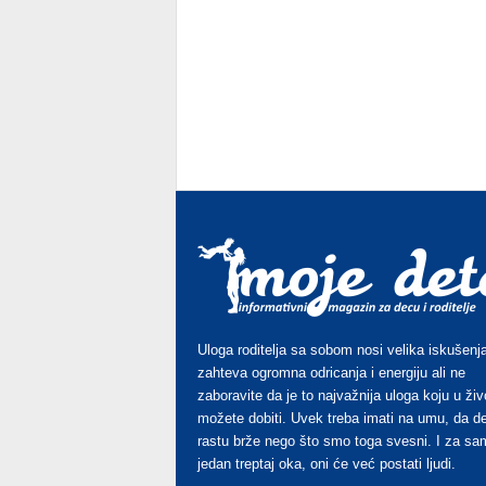
Uloga roditelja sa sobom nosi velika iskušenja
zahteva ogromna odricanja i energiju ali ne
zaboravite da je to najvažnija uloga koju u živ
možete dobiti. Uvek treba imati na umu, da d
rastu brže nego što smo toga svesni. I za sa
jedan treptaj oka, oni će već postati ljudi.