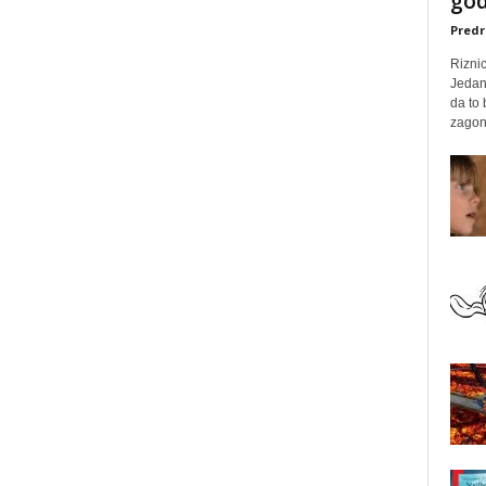
god
Predr
Rizni
Jedan
da to
zagone