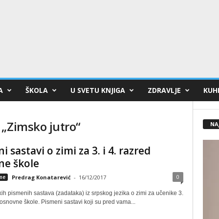
A
ŠKOLA
U SVETU KNJIGA
ZDRAVLJE
KUHI
 „Zimsko jutro“
NA
 sastavi o zimi za 3. i 4. razred
ne škole
0
eme
Predrag Konatarević
-
16/12/2017
kih pismenih sastava (zadataka) iz srpskog jezika o zimi za učenike 3.
 osnovne škole. Pismeni sastavi koji su pred vama...