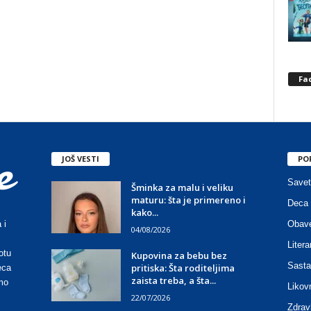
Fa
JOŠ VESTI
PO
Savet
Šminka za malu i veliku
maturu: šta je primereno i
Deca 
kako...
Obave
 i
04/08/2026
Litera
otu
Kupovina za bebu bez
Sasta
pritiska: Šta roditeljima
eca
zaista treba, a šta...
mo
Likov
22/07/2026
Zdrav