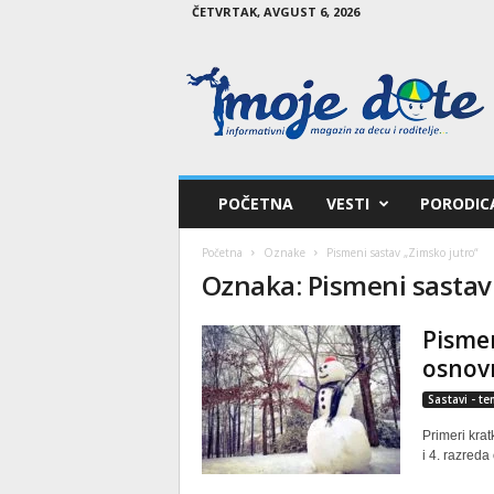
ČETVRTAK, AVGUST 6, 2026
M
o
j
e
d
e
t
POČETNA
VESTI
PORODIC
e
Početna
Oznake
Pismeni sastav „Zimsko jutro“
Oznaka: Pismeni sastav
Pismeni
osnov
Sastavi - t
Primeri krat
i 4. razreda