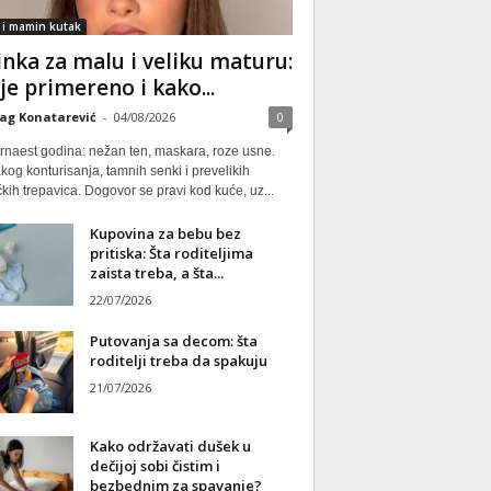
 i mamin kutak
nka za malu i veliku maturu:
 je primereno i kako...
ag Konatarević
-
04/08/2026
0
rnaest godina: nežan ten, maskara, roze usne.
kog konturisanja, tamnih senki i prevelikih
kih trepavica. Dogovor se pravi kod kuće, uz...
Kupovina za bebu bez
pritiska: Šta roditeljima
zaista treba, a šta...
22/07/2026
Putovanja sa decom: šta
roditelji treba da spakuju
21/07/2026
Kako održavati dušek u
dečijoj sobi čistim i
bezbednim za spavanje?