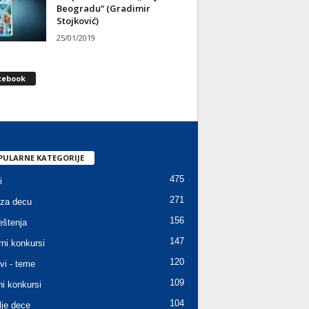
Beogradu“ (Gradimir
Stojković)
25/01/2019
cebook
PULARNE KATEGORIJE
475
i
271
za decu
156
štenja
147
rni konkursi
120
vi - teme
109
ni konkursi
104
lje dece