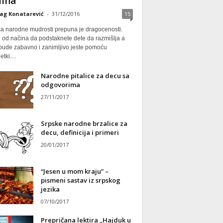
ina
ag Konatarević
-
31/12/2016
15
ca narodne mudrosti prepuna je dragocenosti.
 od načina da podstaknete dete da razmišlja a
 bude zabavno i zanimljivo jeste pomoću
tki....
Narodne pitalice za decu sa
odgovorima
27/11/2017
Srpske narodne brzalice za
decu, definicija i primeri
20/01/2017
“Jesen u mom kraju” –
pismeni sastav iz srpskog
jezika
07/10/2017
Prepričana lektira „Hajduk u