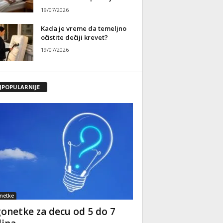
19/07/2026
Kada je vreme da temeljno
očistite dečiji krevet?
19/07/2026
JPOPULARNIJE
netke
onetke za decu od 5 do 7