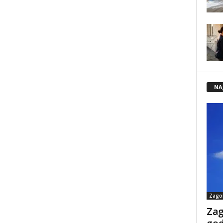
NA
Zago
Zag