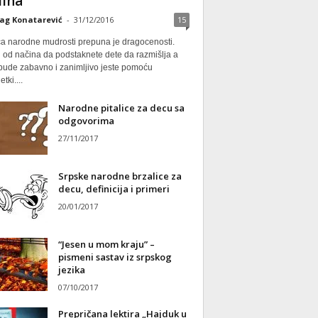
ina
ag Konatarević
-
31/12/2016
15
ca narodne mudrosti prepuna je dragocenosti.
 od načina da podstaknete dete da razmišlja a
 bude zabavno i zanimljivo jeste pomoću
tki....
Narodne pitalice za decu sa
odgovorima
27/11/2017
Srpske narodne brzalice za
decu, definicija i primeri
20/01/2017
“Jesen u mom kraju” –
pismeni sastav iz srpskog
jezika
07/10/2017
Prepričana lektira „Hajduk u