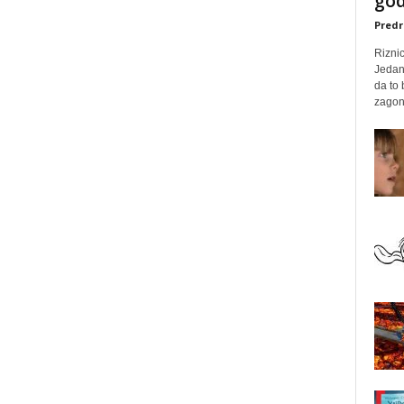
god
Predr
Rizni
Jedan
da to
zagone