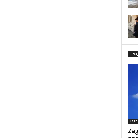
NA
Zago
Zag