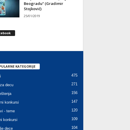
Beogradu“ (Gradimir
Stojković)
25/01/2019
cebook
PULARNE KATEGORIJE
475
i
271
za decu
156
štenja
147
rni konkursi
120
vi - teme
109
ni konkursi
104
lje dece