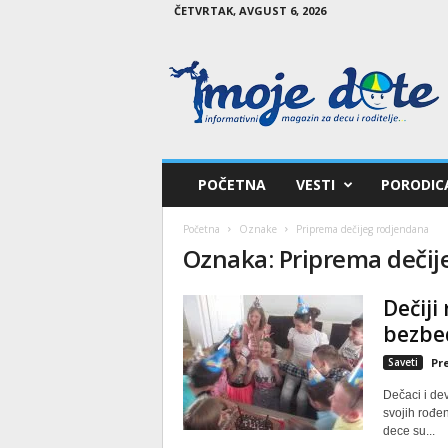
ČETVRTAK, AVGUST 6, 2026
M
o
j
e
d
e
t
POČETNA
VESTI
PORODIC
e
Početna
Oznake
Priprema dečijeg rodjendana
Oznaka: Priprema dečij
Dečiji
bezbe
Saveti
Pr
Dečaci i de
svojih rođe
dece su...