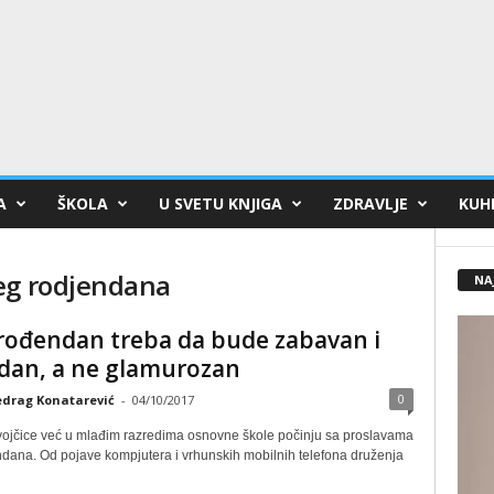
A
ŠKOLA
U SVETU KNJIGA
ZDRAVLJE
KUHI
eg rodjendana
NA
 rođendan treba da bude zabavan i
dan, a ne glamurozan
0
edrag Konatarević
-
04/10/2017
vojčice već u mlađim razredima osnovne škole počinju sa proslavama
ndana. Od pojave kompjutera i vrhunskih mobilnih telefona druženja