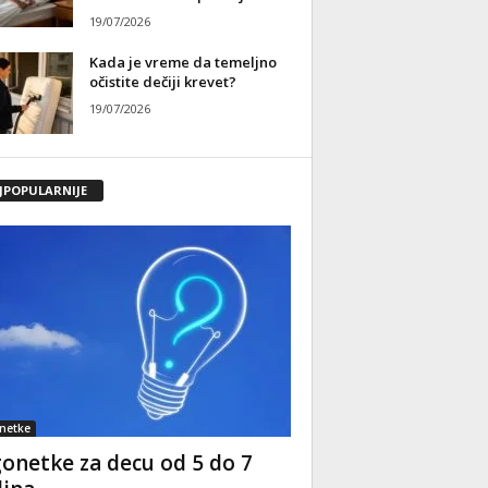
19/07/2026
Kada je vreme da temeljno
očistite dečiji krevet?
19/07/2026
JPOPULARNIJE
netke
onetke za decu od 5 do 7