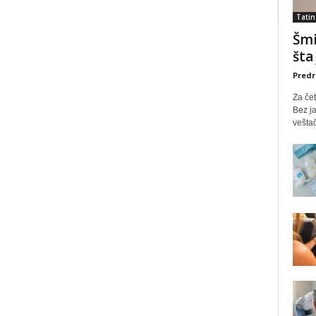
Tatin
Šmi
šta
Predr
Za čet
Bez ja
veštač