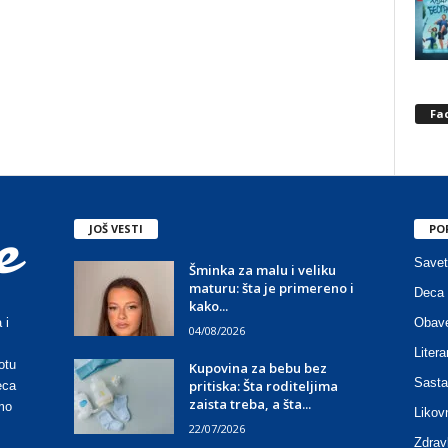
Fa
JOŠ VESTI
PO
Savet
Šminka za malu i veliku
maturu: šta je primereno i
Deca 
kako...
Obave
 i
04/08/2026
Litera
otu
Kupovina za bebu bez
Sasta
pritiska: Šta roditeljima
eca
zaista treba, a šta...
mo
Likov
22/07/2026
Zdrav