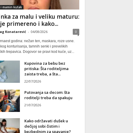
 i mamin kutak
nka za malu i veliku maturu:
 je primereno i kako...
ag Konatarević
-
04/08/2026
0
rnaest godina: nežan ten, maskara, roze usne.
kog konturisanja, tamnih senki i prevelikih
kih trepavica. Dogovor se pravi kod kuće, uz...
Kupovina za bebu bez
pritiska: Šta roditeljima
zaista treba, a šta...
22/07/2026
Putovanja sa decom: šta
roditelji treba da spakuju
21/07/2026
Kako održavati dušek u
dečijoj sobi čistim i
bezbednim za spavanje?