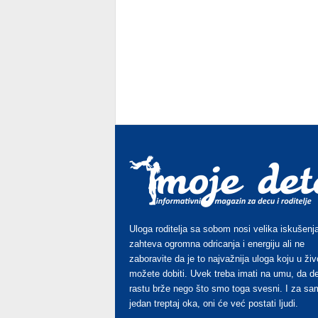
Uloga roditelja sa sobom nosi velika iskušenja
zahteva ogromna odricanja i energiju ali ne
zaboravite da je to najvažnija uloga koju u živ
možete dobiti. Uvek treba imati na umu, da d
rastu brže nego što smo toga svesni. I za sa
jedan treptaj oka, oni će već postati ljudi.