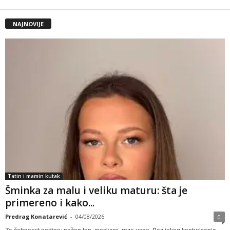
NAJNOVIJE
Tatin i mamin kutak
Šminka za malu i veliku maturu: šta je
primereno i kako...
Predrag Konatarević
-
04/08/2026
0