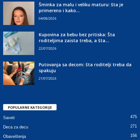
Šminka za malu i veliku maturu: šta je
primereno i kako...
04/08/2026
Kupovina za bebu bez pritiska: Šta
roditeljima zaista treba, a šta...
22/07/2026
Putovanja sa decom: šta roditelji treba da
spakuju
21/07/2026
POPULARNE KATEGORIJE
475
Saveti
271
Deca za decu
156
Obaveštenja