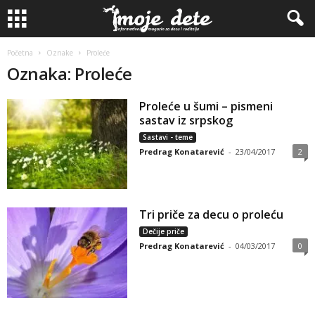
Početna
Oznake
Proleće
Oznaka: Proleće
Proleće u šumi – pismeni
sastav iz srpskog
Sastavi - teme
Predrag Konatarević
-
23/04/2017
2
Tri priče za decu o proleću
Dečije priče
Predrag Konatarević
-
04/03/2017
0