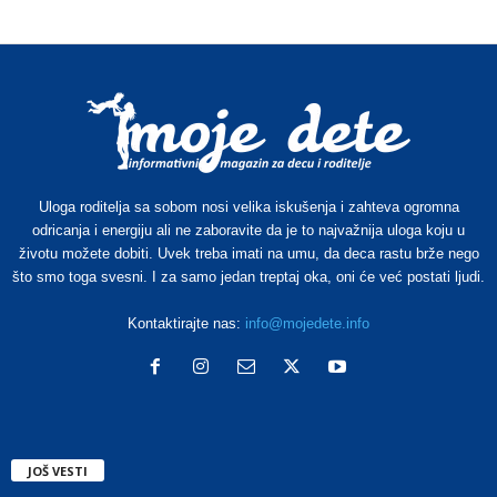
Uloga roditelja sa sobom nosi velika iskušenja i zahteva ogromna
odricanja i energiju ali ne zaboravite da je to najvažnija uloga koju u
životu možete dobiti. Uvek treba imati na umu, da deca rastu brže nego
što smo toga svesni. I za samo jedan treptaj oka, oni će već postati ljudi.
Kontaktirajte nas:
info@mojedete.info
JOŠ VESTI