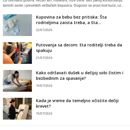
Za četrnaest godina: nežan ten, maskara, roze usne. Bez jakog konturisanja,
tamnih senki i prevelikih veštačkih trepavica. Dogovor se pravi kod kuće, uz...
Kupovina za bebu bez pritiska: Šta
roditeljima zaista treba, a šta...
22/07/2026
Putovanja sa decom: šta roditelji treba da
spakuju
21/07/2026
Kako održavati dušek u dečijoj sobi čistim i
bezbednim za spavanje?
19/07/2026
Kada je vreme da temeljno očistite dečiji
krevet?
19/07/2026