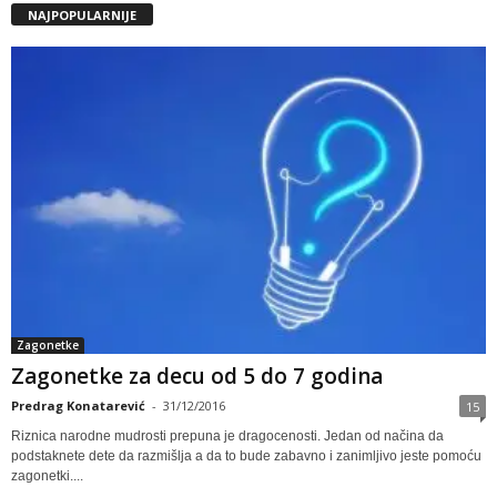
NAJPOPULARNIJE
Zagonetke
Zagonetke za decu od 5 do 7 godina
Predrag Konatarević
-
31/12/2016
15
Riznica narodne mudrosti prepuna je dragocenosti. Jedan od načina da
podstaknete dete da razmišlja a da to bude zabavno i zanimljivo jeste pomoću
zagonetki....