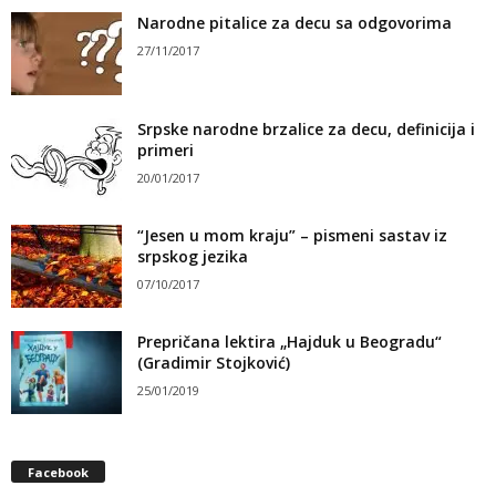
Narodne pitalice za decu sa odgovorima
27/11/2017
Srpske narodne brzalice za decu, definicija i
primeri
20/01/2017
“Jesen u mom kraju” – pismeni sastav iz
srpskog jezika
07/10/2017
Prepričana lektira „Hajduk u Beogradu“
(Gradimir Stojković)
25/01/2019
Facebook