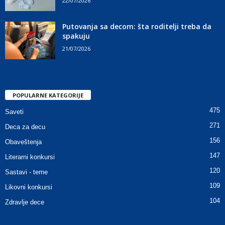
22/07/2026
Putovanja sa decom: šta roditelji treba da
spakuju
21/07/2026
POPULARNE KATEGORIJE
475
Saveti
271
Deca za decu
156
Obaveštenja
147
Literarni konkursi
120
Sastavi - teme
109
Likovni konkursi
104
Zdravlje dece