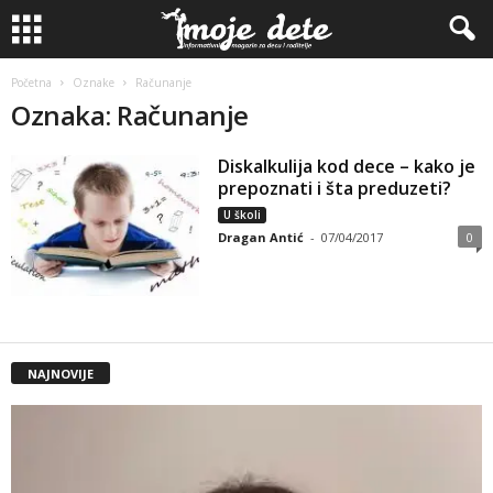
Početna
Oznake
Računanje
Oznaka: Računanje
Diskalkulija kod dece – kako je
prepoznati i šta preduzeti?
U školi
Dragan Antić
-
07/04/2017
0
NAJNOVIJE