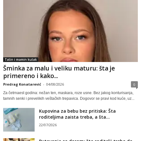
Tatin i mamin kutak
Šminka za malu i veliku maturu: šta je
primereno i kako...
Predrag Konatarević
-
04/08/2026
0
Za četrnaest godina: nežan ten, maskara, roze usne. Bez jakog konturisanja,
tamnih senki i prevelikih veštačkih trepavica. Dogovor se pravi kod kuće, uz...
Kupovina za bebu bez pritiska: Šta
roditeljima zaista treba, a šta...
22/07/2026