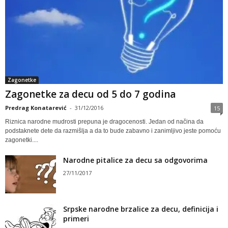
Zagonetke
Zagonetke za decu od 5 do 7 godina
Predrag Konatarević
-
31/12/2016
15
Riznica narodne mudrosti prepuna je dragocenosti. Jedan od načina da
podstaknete dete da razmišlja a da to bude zabavno i zanimljivo jeste pomoću
zagonetki....
Narodne pitalice za decu sa odgovorima
27/11/2017
Srpske narodne brzalice za decu, definicija i
primeri