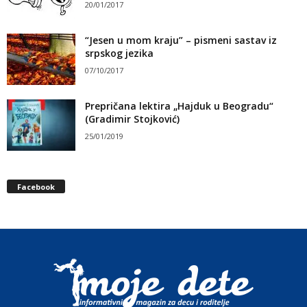
20/01/2017
“Jesen u mom kraju” – pismeni sastav iz
srpskog jezika
07/10/2017
Prepričana lektira „Hajduk u Beogradu“
(Gradimir Stojković)
25/01/2019
Facebook