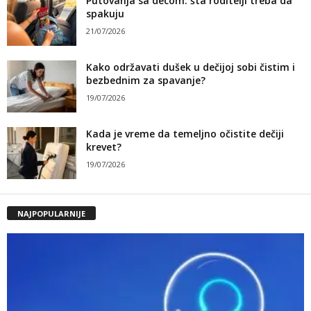
Putovanja sa decom: šta roditelji treba da
spakuju
21/07/2026
Kako održavati dušek u dečijoj sobi čistim i
bezbednim za spavanje?
19/07/2026
Kada je vreme da temeljno očistite dečiji
krevet?
19/07/2026
NAJPOPULARNIJE