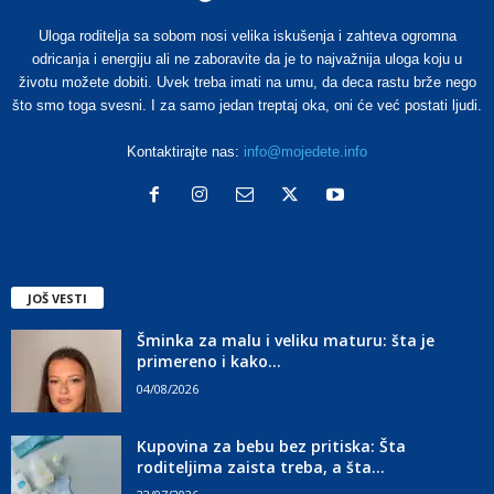
Uloga roditelja sa sobom nosi velika iskušenja i zahteva ogromna
odricanja i energiju ali ne zaboravite da je to najvažnija uloga koju u
životu možete dobiti. Uvek treba imati na umu, da deca rastu brže nego
što smo toga svesni. I za samo jedan treptaj oka, oni će već postati ljudi.
Kontaktirajte nas:
info@mojedete.info
JOŠ VESTI
Šminka za malu i veliku maturu: šta je
primereno i kako...
04/08/2026
Kupovina za bebu bez pritiska: Šta
roditeljima zaista treba, a šta...