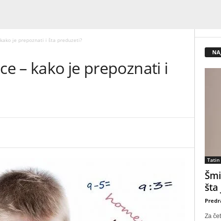
 kako je prepoznati i šta preduzeti?
NA
ce – kako je prepoznati i
Tatin
Šmi
šta
Predr
Za čet