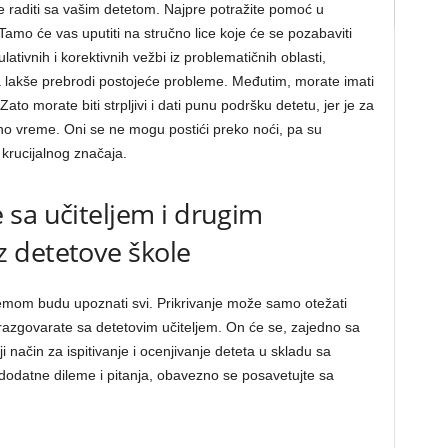
 raditi sa vašim detetom. Najpre potražite pomoć u
amo će vas uputiti na stručno lice koje će se pozabaviti
ivnih i korektivnih vežbi iz problematičnih oblasti,
 lakše prebrodi postojeće probleme. Međutim, morate imati
to morate biti strpljivi i dati punu podršku detetu, jer je za
no vreme. Oni se ne mogu postići preko noći, pa su
 krucijalnog značaja.
sa učiteljem i drugim
 detetove škole
mom budu upoznati svi. Prikrivanje može samo otežati
razgovarate sa detetovim učiteljem. On će se, zajedno sa
i način za ispitivanje i ocenjivanje deteta u skladu sa
odatne dileme i pitanja, obavezno se posavetujte sa