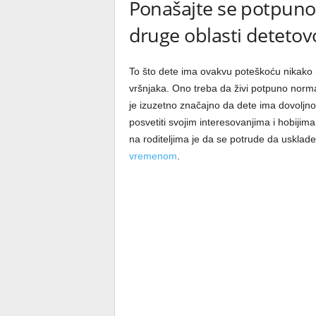
Ponašajte se potpuno
druge oblasti detetov
To što dete ima ovakvu poteškoću nikako n
vršnjaka. Ono treba da živi potpuno norma
je izuzetno značajno da dete ima dovoljn
posvetiti svojim interesovanjima i hobijima 
na roditeljima je da se potrude da uskl
vremenom
.