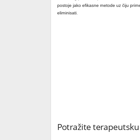
postoje jako efikasne metode uz čiju prim
eliminisati.
Potražite terapeutsk