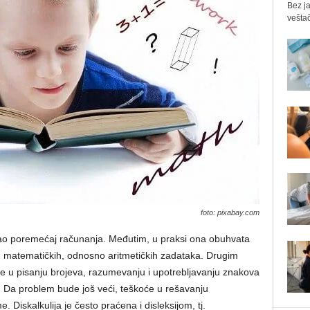
Bez ja
veštač
foto: pixabay.com
 kao poremećaj računanja. Međutim, u praksi ona obuhvata
u matematičkih, odnosno aritmetičkih zadataka. Drugim
e u pisanju brojeva, razumevanju i upotrebljavanju znakova
. Da problem bude još veći, teškoće u rešavanju
Diskalkulija je često praćena i disleksijom, tj.