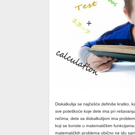
Diskalkulija se najčešće definiše kratko,
sve poteškoće koje dete ima pri rešavanj
rečima, dete sa diskalkulijom ima problem
koji se koriste u matematičkim funkcijama
matematičkih problema obično ne idu same. 