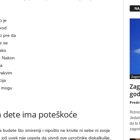
NA
o je
 kod
o pre da
e se
 ako
m. Nakon
ba
vakvim
Zago
ija
Zag
a mogu
god
Predr
da dete ima poteškoće
Rizni
Jedan
da to
zagone
 budete što smireniji i nipošto ne krivite ni sebe ni svoje
oš uvek nije uspela da utvrdi sve uzročnike diskalkulije,