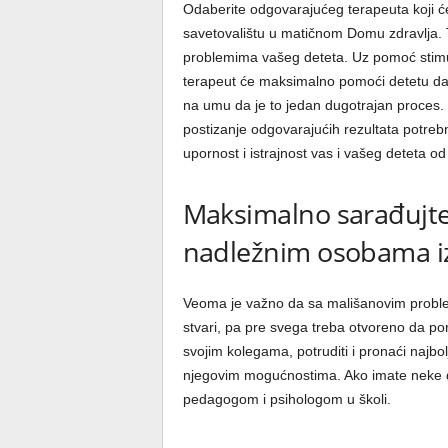
Odaberite odgovarajućeg terapeuta koji će
savetovalištu u matičnom Domu zdravlja. T
problemima vašeg deteta. Uz pomoć stimulat
terapeut će maksimalno pomoći detetu da
na umu da je to jedan dugotrajan proces. Za
postizanje odgovarajućih rezultata potreb
upornost i istrajnost vas i vašeg deteta od
Maksimalno sarađujte 
nadležnim osobama iz
Veoma je važno da sa mališanovim proble
stvari, pa pre svega treba otvoreno da po
svojim kolegama, potruditi i pronaći najbolj
njegovim mogućnostima. Ako imate neke d
pedagogom i psihologom u školi.