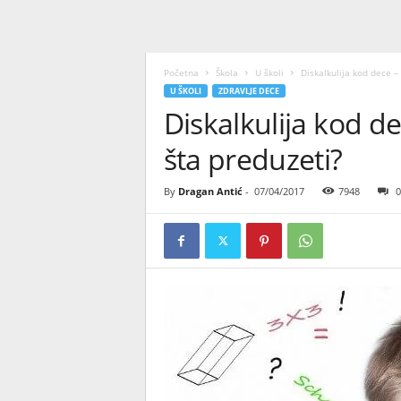
Početna
Škola
U školi
Diskalkulija kod dece –
U ŠKOLI
ZDRAVLJE DECE
Diskalkulija kod de
šta preduzeti?
By
Dragan Antić
-
07/04/2017
7948
0