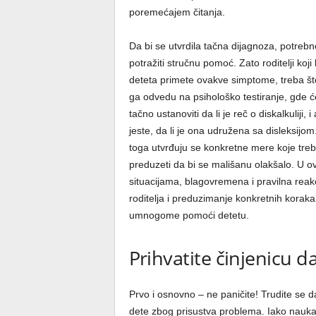
poremećajem čitanja.
Da bi se utvrdila tačna dijagnoza, potrebn
potražiti stručnu pomoć. Zato roditelji koji
deteta primete ovakve simptome, treba št
ga odvedu na psihološko testiranje, gde ć
tačno ustanoviti da li je reč o diskalkuliji, i
jeste, da li je ona udružena sa disleksijo
toga utvrđuju se konkretne mere koje tre
preduzeti da bi se mališanu olakšalo. U o
situacijama, blagovremena i pravilna reakc
roditelja i preduzimanje konkretnih korak
umnogome pomoći detetu.
Prihvatite činjenicu 
Prvo i osnovno – ne paničite! Trudite se da
dete zbog prisustva problema. Iako nauka j