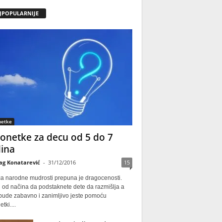
JPOPULARNIJE
netke
onetke za decu od 5 do 7
ina
ag Konatarević
-
31/12/2016
15
ca narodne mudrosti prepuna je dragocenosti.
 od načina da podstaknete dete da razmišlja a
 bude zabavno i zanimljivo jeste pomoću
tki....