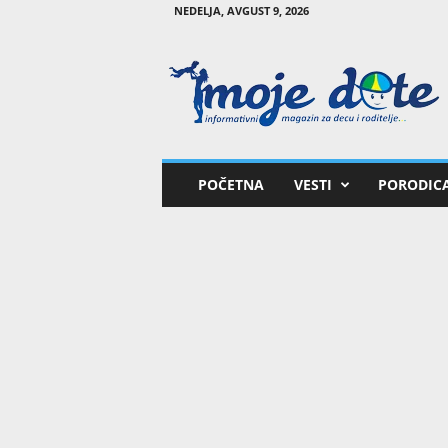
NEDELJA, AVGUST 9, 2026
M
o
j
e
d
e
t
POČETNA
VESTI
PORODIC
e