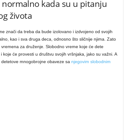
 normalno kada su u pitanju
og života
e znači da treba da bude izolovano i izdvojeno od svojih
lno, kao i sva druga deca, odnosno što sličnije njima. Zato
o vremena za druženje. Slobodno vreme koje će dete
i koje će provesti u društvu svojih vršnjaka, jako su važni. A
ade detetove mnogobrojne obaveze sa
njegovim slobodnim