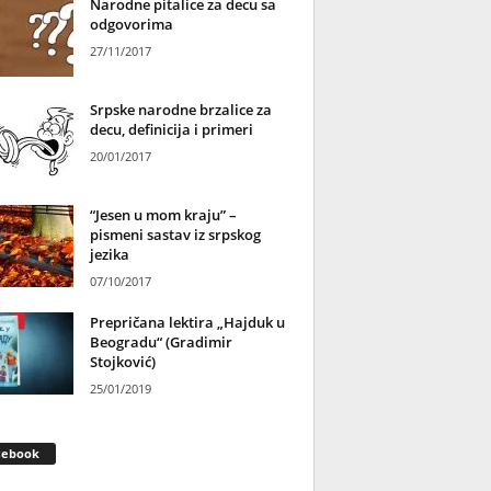
Narodne pitalice za decu sa
odgovorima
27/11/2017
Srpske narodne brzalice za
decu, definicija i primeri
20/01/2017
“Jesen u mom kraju” –
pismeni sastav iz srpskog
jezika
07/10/2017
Prepričana lektira „Hajduk u
Beogradu“ (Gradimir
Stojković)
25/01/2019
cebook