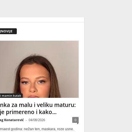
JNOVIJE
 i mamin kutak
nka za malu i veliku maturu:
 je primereno i kako...
ag Konatarević
-
04/08/2026
0
rnaest godina: nežan ten, maskara, roze usne.