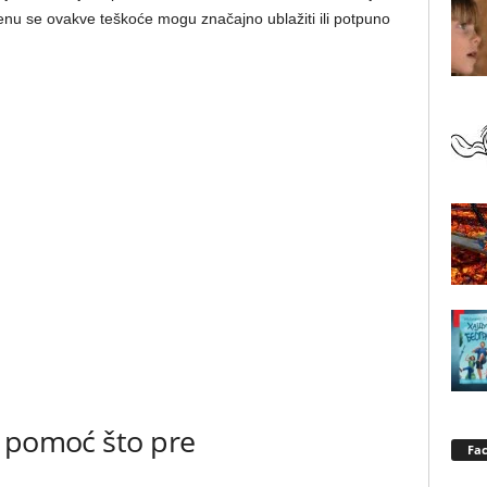
enu se ovakve teškoće mogu značajno ublažiti ili potpuno
u pomoć što pre
Fa