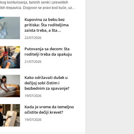
kog konturisanja, tamnih senki i prevelikih
kih trepavica. Dogovor se pravi kod kuće, uz...
Kupovina za bebu bez
pritiska: Šta roditeljima
zaista treba, a šta...
22/07/2026
Putovanja sa decom: šta
roditelji treba da spakuju
21/07/2026
Kako održavati dušek u
dečijoj sobi čistim i
bezbednim za spavanje?
19/07/2026
Kada je vreme da temeljno
očistite dečiji krevet?
19/07/2026