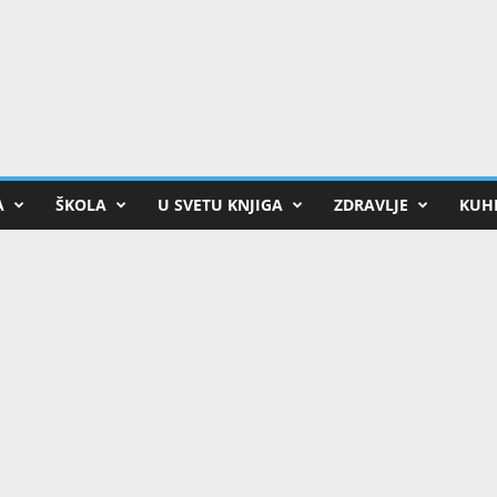
A
ŠKOLA
U SVETU KNJIGA
ZDRAVLJE
KUHI