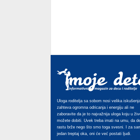
Uloga roditelja sa sobom nosi velika iskušenja
zahteva ogromna odricanja i energiju ali ne
zaboravite da je to najvažnija uloga koju u živ
možete dobiti. Uvek treba imati na umu, da d
rastu brže nego što smo toga svesni. I za sa
jedan treptaj oka, oni će već postati ljudi.