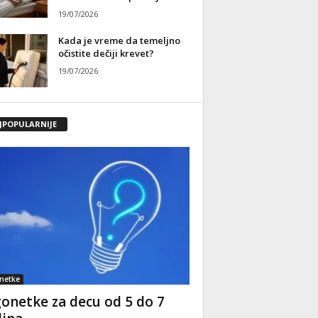
19/07/2026
Kada je vreme da temeljno
očistite dečiji krevet?
19/07/2026
JPOPULARNIJE
netke
onetke za decu od 5 do 7