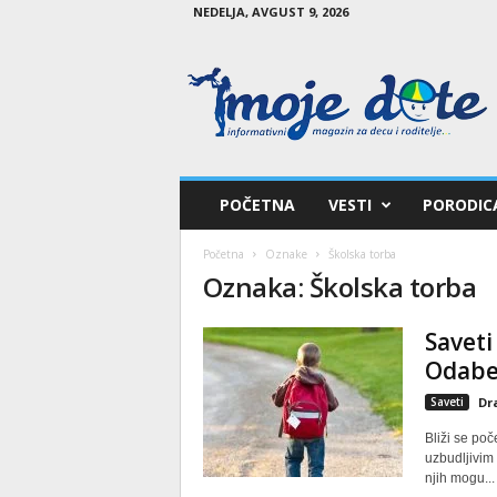
NEDELJA, AVGUST 9, 2026
M
o
j
e
d
e
t
POČETNA
VESTI
PORODIC
e
Početna
Oznake
Školska torba
Oznaka: Školska torba
Saveti
Odaber
Saveti
Dr
Bliži se po
uzbudljivim
njih mogu...