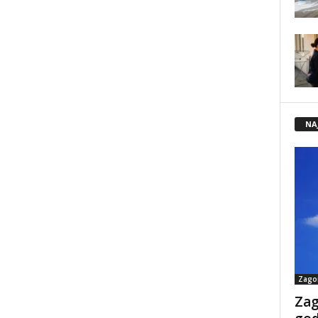
NA
Zago
Zag