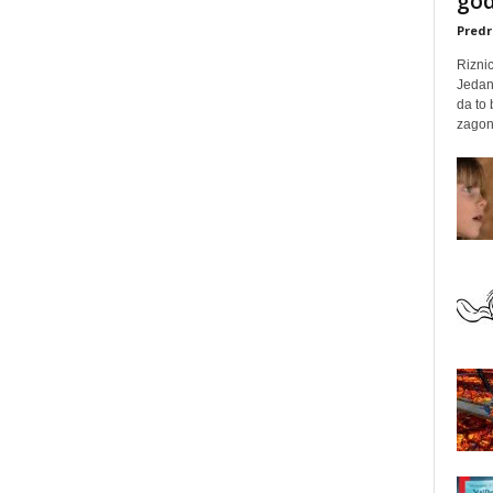
god
Predr
Rizni
Jedan
da to
zagone