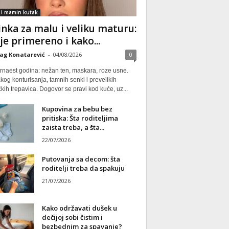
 i mamin kutak
nka za malu i veliku maturu:
 je primereno i kako...
ag Konatarević
-
04/08/2026
0
rnaest godina: nežan ten, maskara, roze usne.
kog konturisanja, tamnih senki i prevelikih
kih trepavica. Dogovor se pravi kod kuće, uz...
Kupovina za bebu bez
pritiska: Šta roditeljima
zaista treba, a šta...
22/07/2026
Putovanja sa decom: šta
roditelji treba da spakuju
21/07/2026
Kako održavati dušek u
dečijoj sobi čistim i
bezbednim za spavanje?