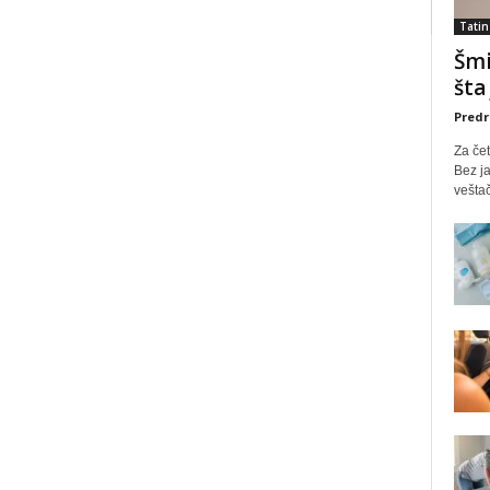
Tatin
Šmi
šta
Predr
Za čet
Bez ja
veštač