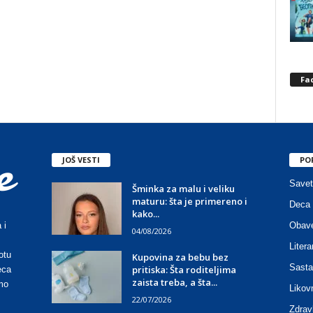
Fa
JOŠ VESTI
PO
Savet
Šminka za malu i veliku
maturu: šta je primereno i
Deca 
kako...
Obave
 i
04/08/2026
Litera
otu
Kupovina za bebu bez
Sasta
pritiska: Šta roditeljima
eca
zaista treba, a šta...
mo
Likov
22/07/2026
Zdrav