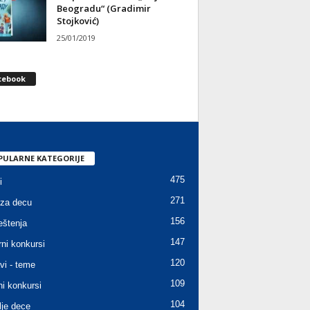
Beogradu“ (Gradimir
Stojković)
25/01/2019
cebook
PULARNE KATEGORIJE
475
i
271
za decu
156
štenja
147
rni konkursi
120
vi - teme
109
ni konkursi
104
lje dece