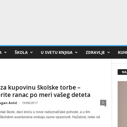
A
ŠKOLA
U SVETU KNJIGA
ZDRAVLJE
KUHI
NA
 za kupovinu školske torbe –
ite ranac po meri vašeg deteta
0
agan Antić
-
19/08/2017
četak škole, đaci kreću u nove radoznalčake pohode, a u tim
 školskim avanturama vrebaju razne opasnosti. Nažalost, neke od