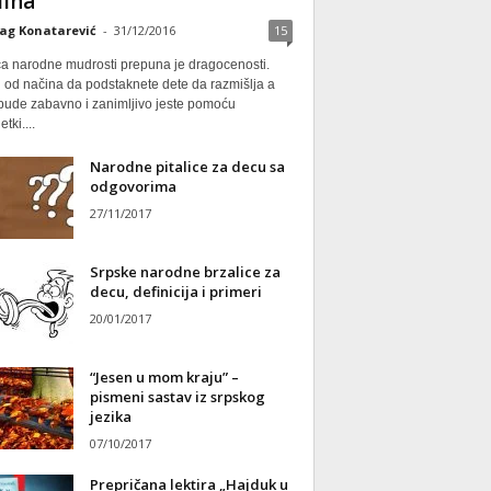
ina
ag Konatarević
-
31/12/2016
15
ca narodne mudrosti prepuna je dragocenosti.
 od načina da podstaknete dete da razmišlja a
 bude zabavno i zanimljivo jeste pomoću
tki....
Narodne pitalice za decu sa
odgovorima
27/11/2017
Srpske narodne brzalice za
decu, definicija i primeri
20/01/2017
“Jesen u mom kraju” –
pismeni sastav iz srpskog
jezika
07/10/2017
Prepričana lektira „Hajduk u