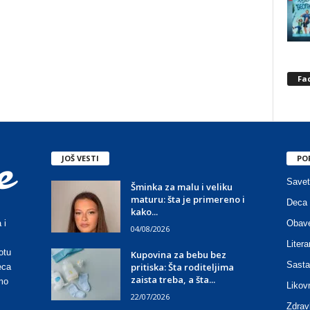
Fa
JOŠ VESTI
PO
Savet
Šminka za malu i veliku
maturu: šta je primereno i
Deca 
kako...
Obave
 i
04/08/2026
Litera
otu
Kupovina za bebu bez
Sasta
pritiska: Šta roditeljima
eca
zaista treba, a šta...
mo
Likov
22/07/2026
Zdrav