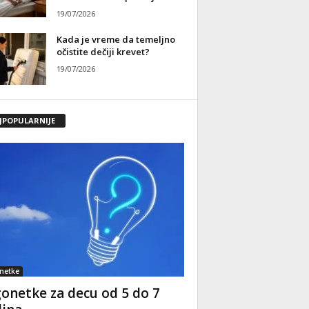
19/07/2026
Kada je vreme da temeljno
očistite dečiji krevet?
19/07/2026
JPOPULARNIJE
netke
onetke za decu od 5 do 7