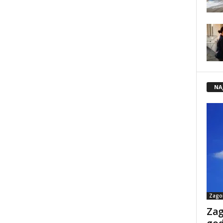
NA
Zago
Zag