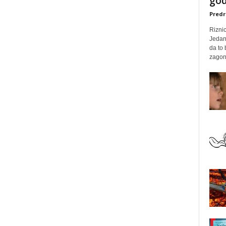
god
Predr
Rizni
Jedan
da to
zagone