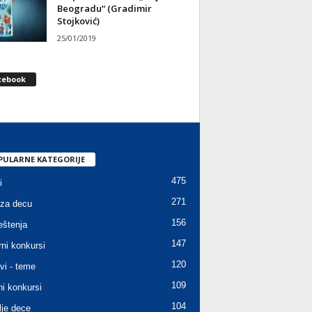
Beogradu“ (Gradimir
Stojković)
25/01/2019
cebook
PULARNE KATEGORIJE
475
i
271
za decu
156
štenja
147
rni konkursi
120
vi - teme
109
ni konkursi
104
lje dece