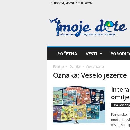
SUBOTA, AVGUST 8, 2026
M
o
j
e
d
e
t
POČETNA
VESTI
PORODIC
e
Početna
Oznake
Veselo jezerce
Oznaka: Veselo jezerce
Intera
omilje
Obaveštenj
Кartonske i
maštu, razvi
vezu. Кoncip