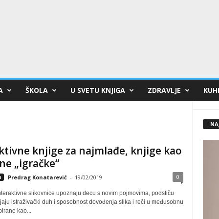
A
ŠKOLA
U SVETU KNJIGA
ZDRAVLJE
KUHI
NA
ktivne knjige za najmlađe, knjige kao
ne „igračke“
0
a
Predrag Konatarević
-
19/02/2019
nteraktivne slikovnice upoznaju decu s novim pojmovima, podstiču
jaju istraživački duh i sposobnost dovođenja slika i reči u međusobnu
irane kao...