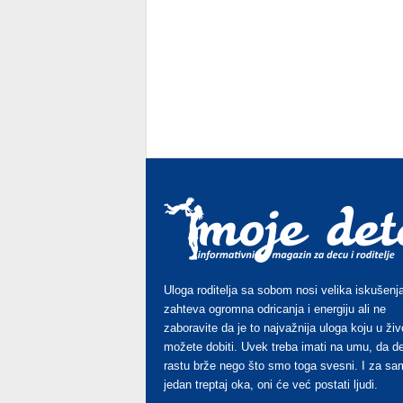
Uloga roditelja sa sobom nosi velika iskušenja
zahteva ogromna odricanja i energiju ali ne
zaboravite da je to najvažnija uloga koju u živ
možete dobiti. Uvek treba imati na umu, da d
rastu brže nego što smo toga svesni. I za sa
jedan treptaj oka, oni će već postati ljudi.