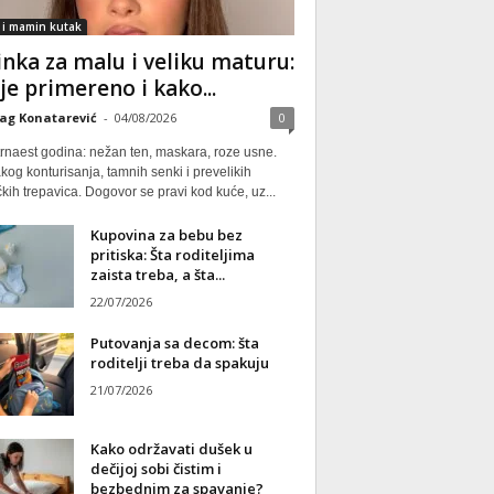
 i mamin kutak
nka za malu i veliku maturu:
 je primereno i kako...
ag Konatarević
-
04/08/2026
0
rnaest godina: nežan ten, maskara, roze usne.
kog konturisanja, tamnih senki i prevelikih
kih trepavica. Dogovor se pravi kod kuće, uz...
Kupovina za bebu bez
pritiska: Šta roditeljima
zaista treba, a šta...
22/07/2026
Putovanja sa decom: šta
roditelji treba da spakuju
21/07/2026
Kako održavati dušek u
dečijoj sobi čistim i
bezbednim za spavanje?