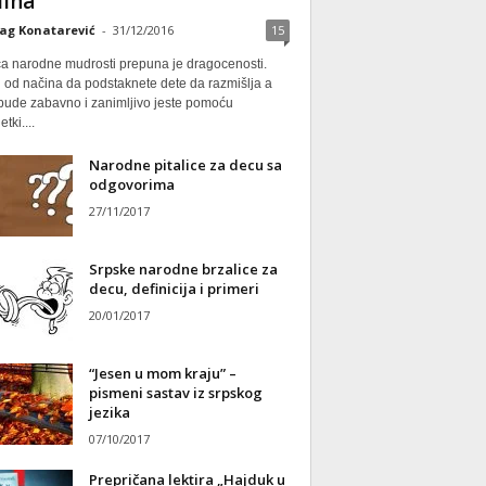
ina
ag Konatarević
-
31/12/2016
15
ca narodne mudrosti prepuna je dragocenosti.
 od načina da podstaknete dete da razmišlja a
 bude zabavno i zanimljivo jeste pomoću
tki....
Narodne pitalice za decu sa
odgovorima
27/11/2017
Srpske narodne brzalice za
decu, definicija i primeri
20/01/2017
“Jesen u mom kraju” –
pismeni sastav iz srpskog
jezika
07/10/2017
Prepričana lektira „Hajduk u