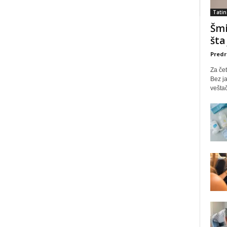
Tatin
Šmi
šta
Predr
Za čet
Bez ja
veštač