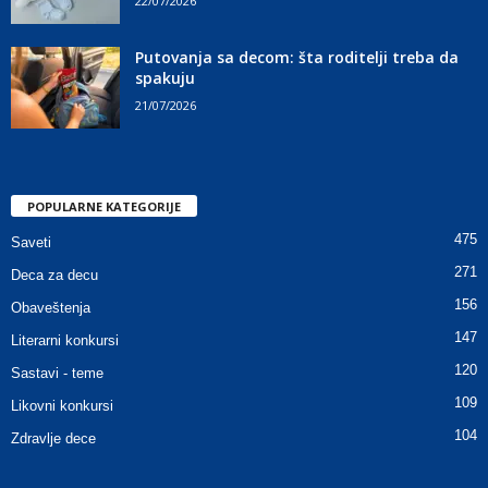
22/07/2026
Putovanja sa decom: šta roditelji treba da
spakuju
21/07/2026
POPULARNE KATEGORIJE
475
Saveti
271
Deca za decu
156
Obaveštenja
147
Literarni konkursi
120
Sastavi - teme
109
Likovni konkursi
104
Zdravlje dece