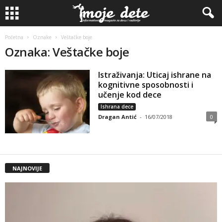
Početna
Oznake
Veštačke boje
Oznaka: Veštačke boje
Istraživanja: Uticaj ishrane na
kognitivne sposobnosti i
učenje kod dece
Ishrana dece
Dragan Antić
-
16/07/2018
0
NAJNOVIJE