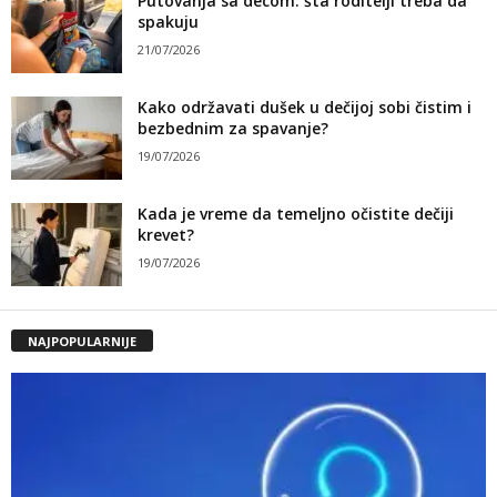
Putovanja sa decom: šta roditelji treba da
spakuju
21/07/2026
Kako održavati dušek u dečijoj sobi čistim i
bezbednim za spavanje?
19/07/2026
Kada je vreme da temeljno očistite dečiji
krevet?
19/07/2026
NAJPOPULARNIJE