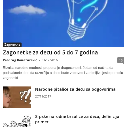
Zagonetke
Zagonetke za decu od 5 do 7 godina
Predrag Konatarević
-
31/12/2016
15
Riznica narodne mudrosti prepuna je dragocenosti. Jedan od načina da
podstaknete dete da razmišlja a da to bude zabavno i zanimljivo jeste pomoću
zagonetki....
Narodne pitalice za decu sa odgovorima
27/11/2017
Srpske narodne brzalice za decu, definicija i
primeri