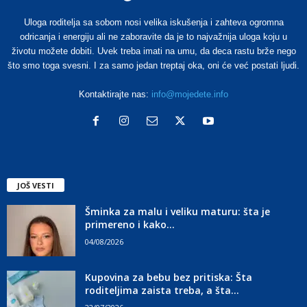
Uloga roditelja sa sobom nosi velika iskušenja i zahteva ogromna
odricanja i energiju ali ne zaboravite da je to najvažnija uloga koju u
životu možete dobiti. Uvek treba imati na umu, da deca rastu brže nego
što smo toga svesni. I za samo jedan treptaj oka, oni će već postati ljudi.
Kontaktirajte nas:
info@mojedete.info
JOŠ VESTI
Šminka za malu i veliku maturu: šta je
primereno i kako...
04/08/2026
Kupovina za bebu bez pritiska: Šta
roditeljima zaista treba, a šta...