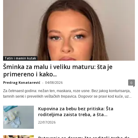
Tatin i mamin kutak
Šminka za malu i veliku maturu: šta je
primereno i kako...
Predrag Konatarević
-
04/08/2026
0
Za četrnaest godina: nežan ten, maskara, roze usne. Bez jakog konturisanja,
tamnih senki i prevelikih veštačkih trepavica. Dogovor se pravi kod kuće, uz...
Kupovina za bebu bez pritiska: Šta
roditeljima zaista treba, a šta...
22/07/2026