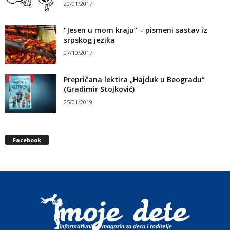
20/01/2017
“Jesen u mom kraju” – pismeni sastav iz
srpskog jezika
07/10/2017
Prepričana lektira „Hajduk u Beogradu“
(Gradimir Stojković)
25/01/2019
Facebook