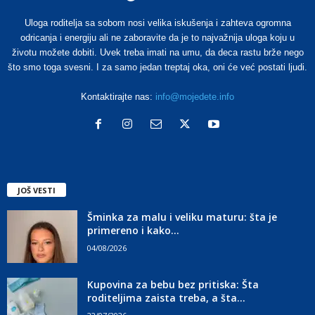
Uloga roditelja sa sobom nosi velika iskušenja i zahteva ogromna
odricanja i energiju ali ne zaboravite da je to najvažnija uloga koju u
životu možete dobiti. Uvek treba imati na umu, da deca rastu brže nego
što smo toga svesni. I za samo jedan treptaj oka, oni će već postati ljudi.
Kontaktirajte nas:
info@mojedete.info
JOŠ VESTI
Šminka za malu i veliku maturu: šta je
primereno i kako...
04/08/2026
Kupovina za bebu bez pritiska: Šta
roditeljima zaista treba, a šta...