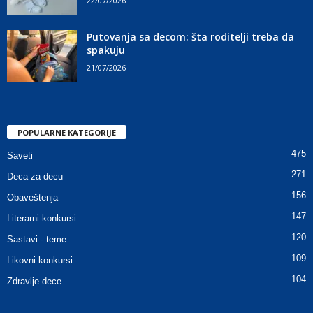
22/07/2026
Putovanja sa decom: šta roditelji treba da
spakuju
21/07/2026
POPULARNE KATEGORIJE
475
Saveti
271
Deca za decu
156
Obaveštenja
147
Literarni konkursi
120
Sastavi - teme
109
Likovni konkursi
104
Zdravlje dece