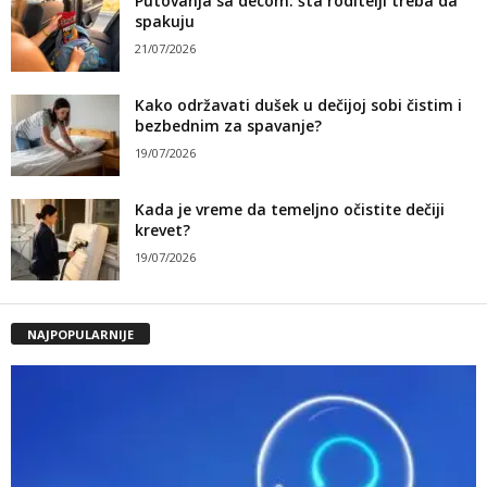
Putovanja sa decom: šta roditelji treba da
spakuju
21/07/2026
Kako održavati dušek u dečijoj sobi čistim i
bezbednim za spavanje?
19/07/2026
Kada je vreme da temeljno očistite dečiji
krevet?
19/07/2026
NAJPOPULARNIJE