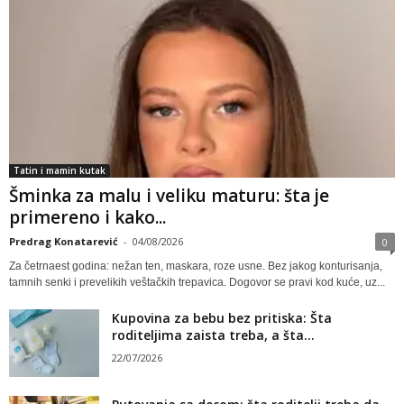
Tatin i mamin kutak
Šminka za malu i veliku maturu: šta je
primereno i kako...
Predrag Konatarević
-
04/08/2026
0
Za četrnaest godina: nežan ten, maskara, roze usne. Bez jakog konturisanja,
tamnih senki i prevelikih veštačkih trepavica. Dogovor se pravi kod kuće, uz...
Kupovina za bebu bez pritiska: Šta
roditeljima zaista treba, a šta...
22/07/2026