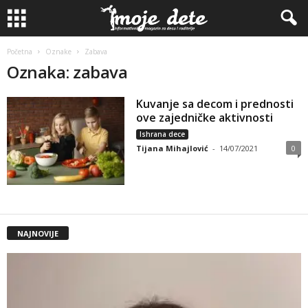
Početna
Oznake
Zabava
Oznaka: zabava
Kuvanje sa decom i prednosti
ove zajedničke aktivnosti
Ishrana dece
Tijana Mihajlović
-
14/07/2021
0
NAJNOVIJE