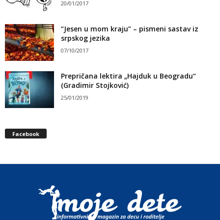
20/01/2017
“Jesen u mom kraju” – pismeni sastav iz
srpskog jezika
07/10/2017
Prepričana lektira „Hajduk u Beogradu“
(Gradimir Stojković)
25/01/2019
Facebook