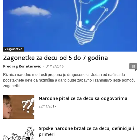
Zagonetke
Zagonetke za decu od 5 do 7 godina
Predrag Konatarević
-
31/12/2016
15
Riznica narodne mudrosti prepuna je dragocenosti. Jedan od načina da
podstaknete dete da razmišlja a da to bude zabavno i zanimljivo jeste pomoću
zagonetki....
Narodne pitalice za decu sa odgovorima
27/11/2017
Srpske narodne brzalice za decu, definicija i
primeri