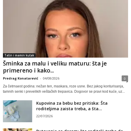
Tatin i mamin kutak
Šminka za malu i veliku maturu: šta je
primereno i kako...
Predrag Konatarević
-
04/08/2026
0
Za četrnaest godina: nežan ten, maskara, roze usne. Bez jakog konturisanja,
tamnih senki i prevelikih veštačkih trepavica. Dogovor se pravi kod kuće, uz...
Kupovina za bebu bez pritiska: Šta
roditeljima zaista treba, a šta...
22/07/2026