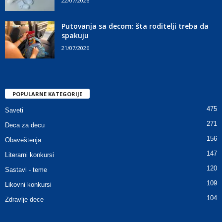
22/07/2026
Putovanja sa decom: šta roditelji treba da
spakuju
21/07/2026
POPULARNE KATEGORIJE
475
Saveti
271
Deca za decu
156
Obaveštenja
147
Literarni konkursi
120
Sastavi - teme
109
Likovni konkursi
104
Zdravlje dece