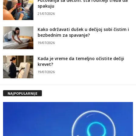
Putovanja sa decom: šta roditelji treba da
spakuju
21/07/2026
Kako održavati dušek u dečijoj sobi čistim i
bezbednim za spavanje?
19/07/2026
Kada je vreme da temeljno očistite dečiji
krevet?
19/07/2026
NAJPOPULARNIJE