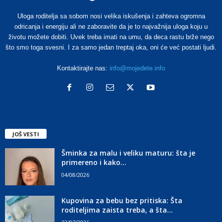
Uloga roditelja sa sobom nosi velika iskušenja i zahteva ogromna
odricanja i energiju ali ne zaboravite da je to najvažnija uloga koju u
životu možete dobiti. Uvek treba imati na umu, da deca rastu brže nego
što smo toga svesni. I za samo jedan treptaj oka, oni će već postati ljudi.
Kontaktirajte nas:
info@mojedete.info
JOŠ VESTI
Šminka za malu i veliku maturu: šta je
primereno i kako...
04/08/2026
Kupovina za bebu bez pritiska: Šta
roditeljima zaista treba, a šta...