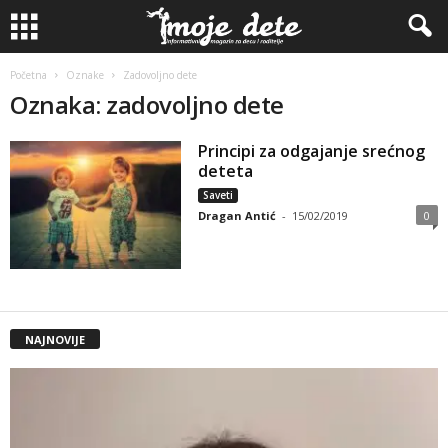
Početna
Oznake
Zadovoljno dete
Oznaka: zadovoljno dete
Principi za odgajanje srećnog
deteta
Saveti
Dragan Antić
-
15/02/2019
0
NAJNOVIJE