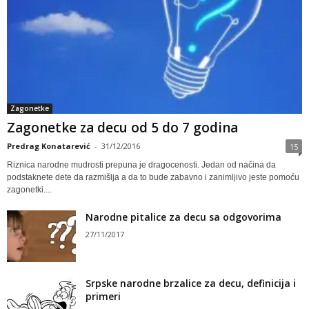
Zagonetke
Zagonetke za decu od 5 do 7 godina
Predrag Konatarević
-
31/12/2016
15
Riznica narodne mudrosti prepuna je dragocenosti. Jedan od načina da
podstaknete dete da razmišlja a da to bude zabavno i zanimljivo jeste pomoću
zagonetki....
Narodne pitalice za decu sa odgovorima
27/11/2017
Srpske narodne brzalice za decu, definicija i
primeri