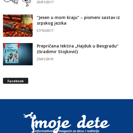
20/01/2017
“Jesen u mom kraju” – pismeni sastav iz
srpskog jezika
07/10/2017
Prepričana lektira „Hajduk u Beogradu“
(Gradimir Stojković)
25/01/2019
Facebook