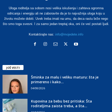
Uloga roditelja sa sobom nosi velika iskušenja i zahteva ogromna
odricanja i energiju ali ne zaboravite da je to najvažnija uloga koju u
životu možete dobiti. Uvek treba imati na umu, da deca rastu brže nego
što smo toga svesni. I za samo jedan treptaj oka, oni će već postati ljudi.
Kontaktirajte nas:
info@mojedete.info
JOŠ VESTI
Šminka za malu i veliku maturu: šta je
primereno i kako...
04/08/2026
Kupovina za bebu bez pritiska: Šta
roditeljima zaista treba, a šta...