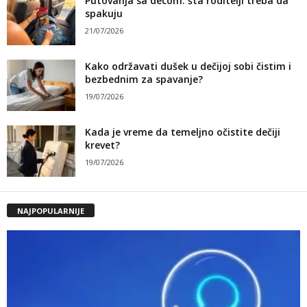
Putovanja sa decom: šta roditelji treba da
spakuju
21/07/2026
Kako održavati dušek u dečijoj sobi čistim i
bezbednim za spavanje?
19/07/2026
Kada je vreme da temeljno očistite dečiji
krevet?
19/07/2026
NAJPOPULARNIJE