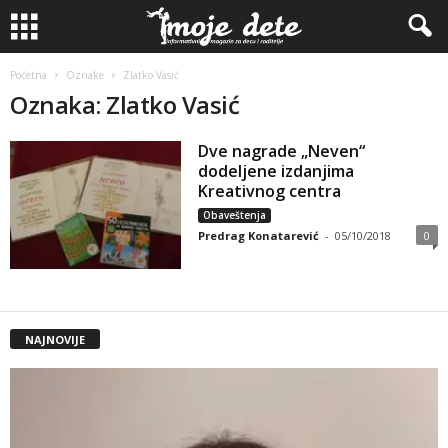
Početna
Oznake
Zlatko Vasić
Oznaka: Zlatko Vasić
Dve nagrade „Neven“
dodeljene izdanjima
Kreativnog centra
Obaveštenja
Predrag Konatarević
-
05/10/2018
0
NAJNOVIJE