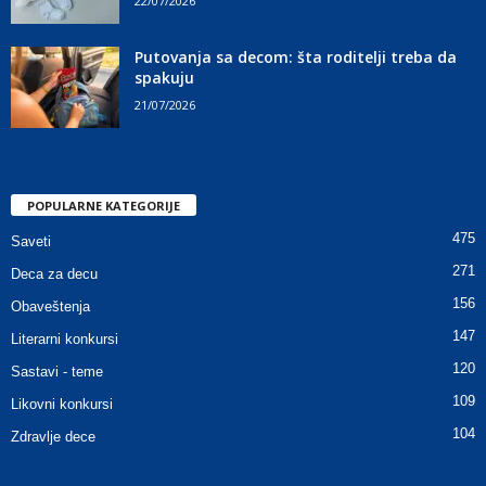
22/07/2026
Putovanja sa decom: šta roditelji treba da
spakuju
21/07/2026
POPULARNE KATEGORIJE
475
Saveti
271
Deca za decu
156
Obaveštenja
147
Literarni konkursi
120
Sastavi - teme
109
Likovni konkursi
104
Zdravlje dece