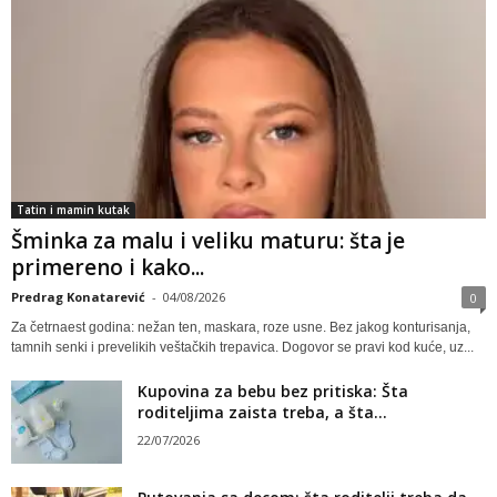
Tatin i mamin kutak
Šminka za malu i veliku maturu: šta je
primereno i kako...
Predrag Konatarević
-
04/08/2026
0
Za četrnaest godina: nežan ten, maskara, roze usne. Bez jakog konturisanja,
tamnih senki i prevelikih veštačkih trepavica. Dogovor se pravi kod kuće, uz...
Kupovina za bebu bez pritiska: Šta
roditeljima zaista treba, a šta...
22/07/2026