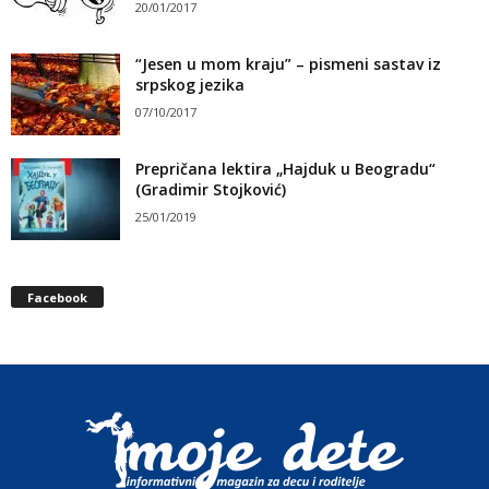
20/01/2017
“Jesen u mom kraju” – pismeni sastav iz
srpskog jezika
07/10/2017
Prepričana lektira „Hajduk u Beogradu“
(Gradimir Stojković)
25/01/2019
Facebook