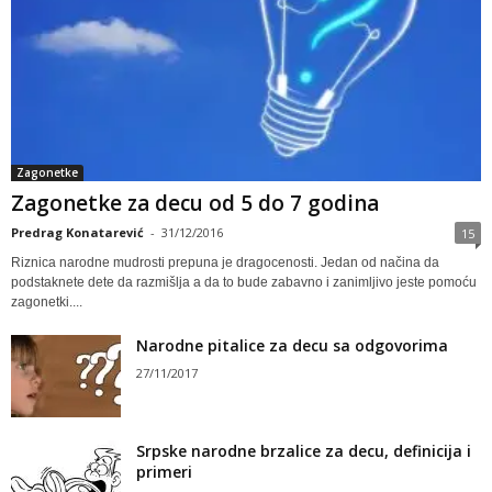
Zagonetke
Zagonetke za decu od 5 do 7 godina
Predrag Konatarević
-
31/12/2016
15
Riznica narodne mudrosti prepuna je dragocenosti. Jedan od načina da
podstaknete dete da razmišlja a da to bude zabavno i zanimljivo jeste pomoću
zagonetki....
Narodne pitalice za decu sa odgovorima
27/11/2017
Srpske narodne brzalice za decu, definicija i
primeri