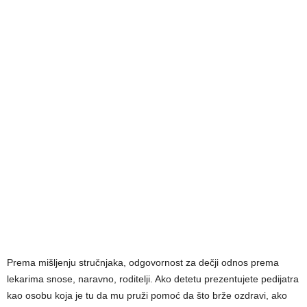
Prema mišljenju stručnjaka, odgovornost za dečji odnos prema
lekarima snose, naravno, roditelji. Ako detetu prezentujete pedijatra
kao osobu koja je tu da mu pruži pomoć da što brže ozdravi, ako