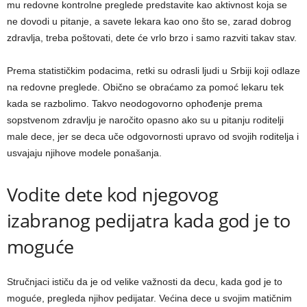
mu redovne kontrolne preglede predstavite kao aktivnost koja se
ne dovodi u pitanje, a savete lekara kao ono što se, zarad dobrog
zdravlja, treba poštovati, dete će vrlo brzo i samo razviti takav stav.
Prema statističkim podacima, retki su odrasli ljudi u Srbiji koji odlaze
na redovne preglede. Obično se obraćamo za pomoć lekaru tek
kada se razbolimo. Takvo neodogovorno ophođenje prema
sopstvenom zdravlju je naročito opasno ako su u pitanju roditelji
male dece, jer se deca uče odgovornosti upravo od svojih roditelja i
usvajaju njihove modele ponašanja.
Vodite dete kod njegovog
izabranog pedijatra kada god je to
moguće
Stručnjaci ističu da je od velike važnosti da decu, kada god je to
moguće, pregleda njihov pedijatar. Većina dece u svojim matičnim