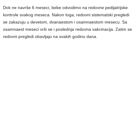
Dok ne navrše 6 meseci, bebe odvodimo na redovne pedijatrijske
kontrole svakog meseca. Nakon toga, redovni sistematski pregledi
se zakazuju u devetom, dvanaestom i osamnaestom mesecu. Sa
osamnaest meseci vrši se i poslednja redovna vakcinacija. Zatim se
redovni pregledi obavljaju na svakih godinu dana.