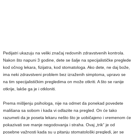
Pedijatri ukazuju na veliki značaj redovnih zdravstvenih kontrola.
Nakon što napuni 3 godine, dete se šalje na specijalističke preglede
kod očnog lekara, fizijatra, kod stomatologa. Ako dete, ne daj bože,
ima neki zdravstveni problem bez izraženih simptoma, upravo se
na tim specijalističkim pregledima on može otkriti. A što se ranije
otkrije, lakše ga je i otkloniti.
Prema mišljenju psihologa, nije na odmet da ponekad povedete
mališana sa sobom i kada vi odlazite na pregled. On će tako
razumeti da je poseta lekaru nešto što je uobičajeno i vremenom će
pokazivati sve manje negodovanja i straha. Ovaj „trik“ je od
posebne važnosti kada su u pitanju stomatološki pregledi, jer se