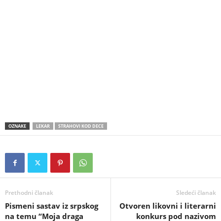
OZNAKE
LEKAR
STRAHOVI KOD DECE
Prethodni članak
Sledeći članak
Pismeni sastav iz srpskog
Otvoren likovni i literarni
na temu “Moja draga
konkurs pod nazivom