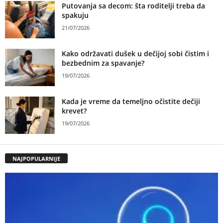
Putovanja sa decom: šta roditelji treba da
spakuju
21/07/2026
Kako održavati dušek u dečijoj sobi čistim i
bezbednim za spavanje?
19/07/2026
Kada je vreme da temeljno očistite dečiji
krevet?
19/07/2026
NAJPOPULARNIJE