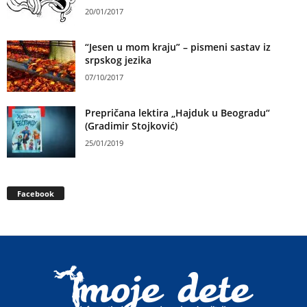
20/01/2017
“Jesen u mom kraju” – pismeni sastav iz
srpskog jezika
07/10/2017
Prepričana lektira „Hajduk u Beogradu“
(Gradimir Stojković)
25/01/2019
Facebook