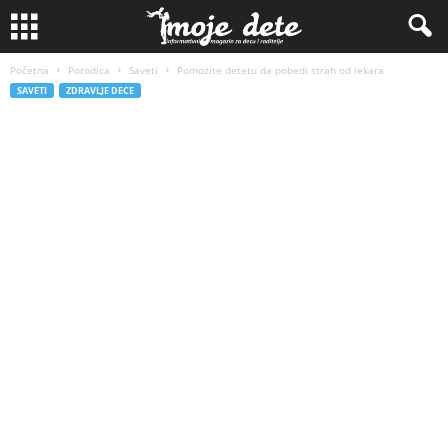
Početna
Porodica
Saveti
Pomozite detetu da pobedi strah od lekara
SAVETI
ZDRAVLJE DECE