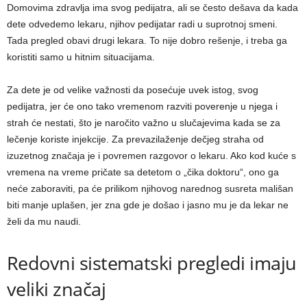
Domovima zdravlja ima svog pedijatra, ali se često dešava da kada
dete odvedemo lekaru, njihov pedijatar radi u suprotnoj smeni.
Tada pregled obavi drugi lekara. To nije dobro rešenje, i treba ga
koristiti samo u hitnim situacijama.
Za dete je od velike važnosti da posećuje uvek istog, svog
pedijatra, jer će ono tako vremenom razviti poverenje u njega i
strah će nestati, što je naročito važno u slučajevima kada se za
lečenje koriste injekcije. Za prevazilaženje dečjeg straha od
izuzetnog značaja je i povremen razgovor o lekaru. Ako kod kuće s
vremena na vreme pričate sa detetom o „čika doktoru“, ono ga
neće zaboraviti, pa će prilikom njihovog narednog susreta mališan
biti manje uplašen, jer zna gde je došao i jasno mu je da lekar ne
želi da mu naudi.
Redovni sistematski pregledi imaju
veliki značaj