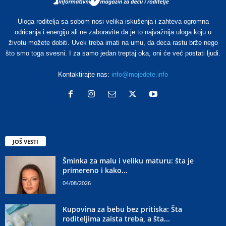
Uloga roditelja sa sobom nosi velika iskušenja i zahteva ogromna
odricanja i energiju ali ne zaboravite da je to najvažnija uloga koju u
životu možete dobiti. Uvek treba imati na umu, da deca rastu brže nego
što smo toga svesni. I za samo jedan treptaj oka, oni će već postati ljudi.
Kontaktirajte nas:
info@mojedete.info
JOŠ VESTI
Šminka za malu i veliku maturu: šta je
primereno i kako...
04/08/2026
Kupovina za bebu bez pritiska: Šta
roditeljima zaista treba, a šta...