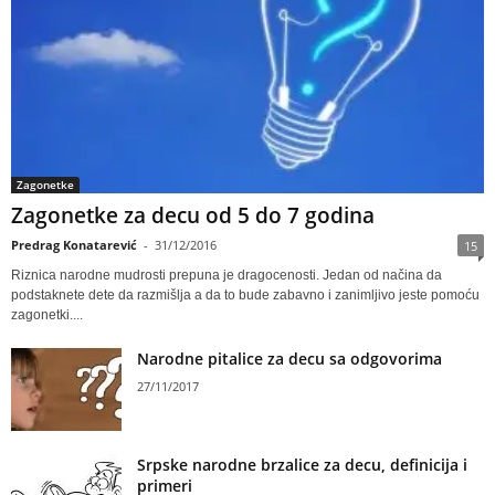
Zagonetke
Zagonetke za decu od 5 do 7 godina
Predrag Konatarević
-
31/12/2016
15
Riznica narodne mudrosti prepuna je dragocenosti. Jedan od načina da
podstaknete dete da razmišlja a da to bude zabavno i zanimljivo jeste pomoću
zagonetki....
Narodne pitalice za decu sa odgovorima
27/11/2017
Srpske narodne brzalice za decu, definicija i
primeri