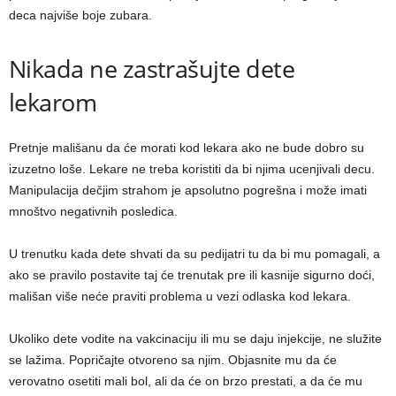
deca najviše boje zubara.
Nikada ne zastrašujte dete
lekarom
Pretnje mališanu da će morati kod lekara ako ne bude dobro su
izuzetno loše. Lekare ne treba koristiti da bi njima ucenjivali decu.
Manipulacija dečjim strahom je apsolutno pogrešna i može imati
mnoštvo negativnih posledica.
U trenutku kada dete shvati da su pedijatri tu da bi mu pomagali, a
ako se pravilo postavite taj će trenutak pre ili kasnije sigurno doći,
mališan više neće praviti problema u vezi odlaska kod lekara.
Ukoliko dete vodite na vakcinaciju ili mu se daju injekcije, ne služite
se lažima. Popričajte otvoreno sa njim. Objasnite mu da će
verovatno osetiti mali bol, ali da će on brzo prestati, a da će mu