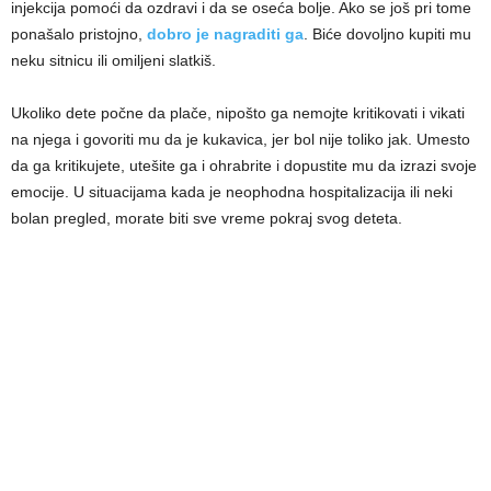
injekcija pomoći da ozdravi i da se oseća bolje. Ako se još pri tome
ponašalo pristojno,
dobro je nagraditi ga
. Biće dovoljno kupiti mu
neku sitnicu ili omiljeni slatkiš.
Ukoliko dete počne da plače, nipošto ga nemojte kritikovati i vikati
na njega i govoriti mu da je kukavica, jer bol nije toliko jak. Umesto
da ga kritikujete, utešite ga i ohrabrite i dopustite mu da izrazi svoje
emocije. U situacijama kada je neophodna hospitalizacija ili neki
bolan pregled, morate biti sve vreme pokraj svog deteta.