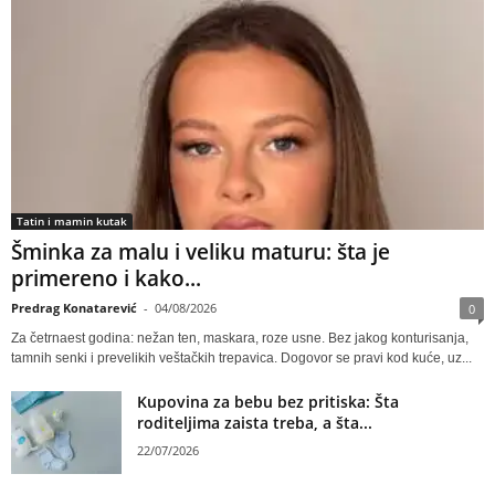
Tatin i mamin kutak
Šminka za malu i veliku maturu: šta je
primereno i kako...
Predrag Konatarević
-
04/08/2026
0
Za četrnaest godina: nežan ten, maskara, roze usne. Bez jakog konturisanja,
tamnih senki i prevelikih veštačkih trepavica. Dogovor se pravi kod kuće, uz...
Kupovina za bebu bez pritiska: Šta
roditeljima zaista treba, a šta...
22/07/2026