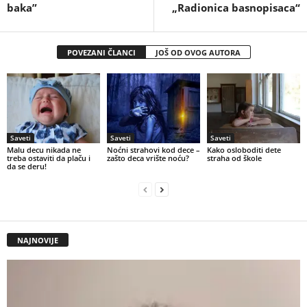
baka”
„Radionica basnopisaca“
POVEZANI ČLANCI
JOŠ OD OVOG AUTORA
Saveti
Saveti
Saveti
Malu decu nikada ne
Noćni strahovi kod dece –
Kako osloboditi dete
treba ostaviti da plaču i
zašto deca vrište noću?
straha od škole
da se deru!
NAJNOVIJE