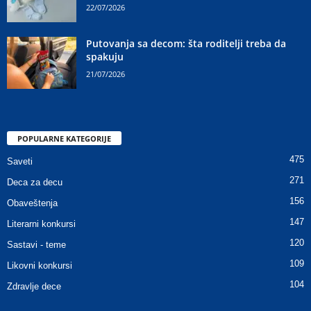
22/07/2026
Putovanja sa decom: šta roditelji treba da
spakuju
21/07/2026
POPULARNE KATEGORIJE
475
Saveti
271
Deca za decu
156
Obaveštenja
147
Literarni konkursi
120
Sastavi - teme
109
Likovni konkursi
104
Zdravlje dece