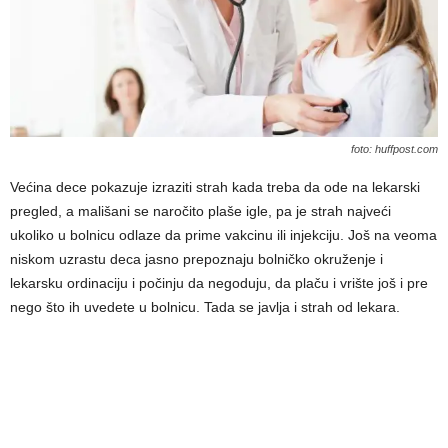
foto: huffpost.com
Većina dece pokazuje izraziti strah kada treba da ode na lekarski
pregled, a mališani se naročito plaše igle, pa je strah najveći
ukoliko u bolnicu odlaze da prime vakcinu ili injekciju. Još na veoma
niskom uzrastu deca jasno prepoznaju bolničko okruženje i
lekarsku ordinaciju i počinju da negoduju, da plaču i vrište još i pre
nego što ih uvedete u bolnicu. Tada se javlja i strah od lekara.