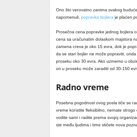
Ono što verovatno zanima svakog budućeg 
napomenuli,
popravka bojlera
je plaćen po
Prosečna cena popravke jednog bojlera ob
cena sa uračunatim dolaskom majstora na t
zamena creva je oko 15 evra, dok je popra
da se stari bojler ne može popraviti, onda 
proseku oko 30 evra. Ako uzmemo u obzir 
on u proseku može zaraditi od 30-150 e
Radno vreme
Posebna pogodnost ovog posla tiče se r
vreme koristite fleksibilno, nemate strogo
vodite sami i radite prema svojoj organiza
ste među ljudima i time stičete nova poz