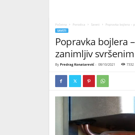
Početna
Porodica
Saveti
Popravka bojlera – p
SAVETI
Popravka bojlera –
zanimljiv svršeni
By
Predrag Konatarević
-
08/10/2021
7332