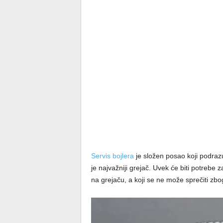
Servis bojlera
je složen posao koji podraz
je najvažniji grejač. Uvek će biti potrebe
na grejaču, a koji se ne može sprečiti zb