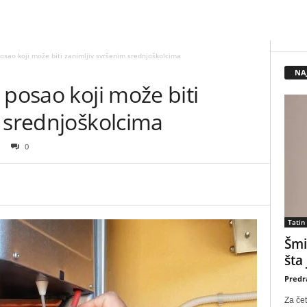
osao koji može biti zanimljiv svršenim srednjoškolcima
NA
 posao koji može biti
m srednjoškolcima
0
Tatin
Šmi
šta
Predr
Za čet