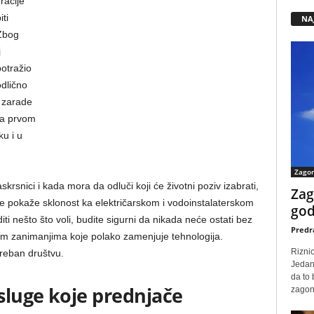
racije
ti
NA
 Zbog
j
potražio
odlično
u zarade
Na prvom
ku i u
Zago
rsnici i kada mora da odluči koji će životni poziv izabrati,
Zag
dete pokaže sklonost ka električarskom i vodoinstalaterskom
god
iti nešto što voli, budite sigurni da nikada neće ostati bez
Predr
gim zanimanjima koje polako zamenjuje tehnologija.
Rizni
otreban društvu.
Jedan
da to
sluge koje prednjače
zagone