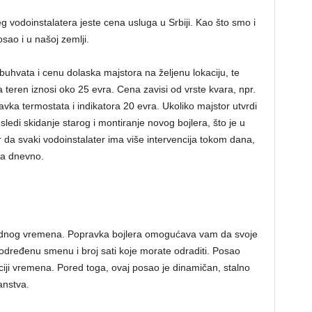
vodoinstalatera jeste cena usluga u Srbiji. Kao što smo i
sao i u našoj zemlji.
uhvata i cenu dolaska majstora na željenu lokaciju, te
eren iznosi oko 25 evra. Cena zavisi od vrste kvara, npr.
vka termostata i indikatora 20 evra. Ukoliko majstor utvrdi
sledi skidanje starog i montiranje novog bojlera, što je u
da svaki vodoinstalater ima više intervencija tokom dana,
vra dnevno.
adnog vremena. Popravka bojlera omogućava vam da svoje
 određenu smenu i broj sati koje morate odraditi. Posao
ciji vremena. Pored toga, ovaj posao je dinamičan, stalno
nanstva.