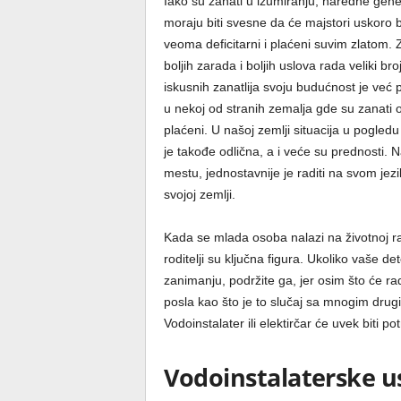
Iako su zanati u izumiranju, naredne gene
moraju biti svesne da će majstori uskoro bi
veoma deficitarni i plaćeni suvim zlatom.
boljih zarada i boljih uslova rada veliki bro
iskusnih zanatlija svoju budućnost je već 
u nekoj od stranih zemalja gde su zanati 
plaćeni. U našoj zemlji situacija u pogled
je takođe odlična, a i veće su prednosti. 
mestu, jednostavnije je raditi na svom jezi
svojoj zemlji.
Kada se mlada osoba nalazi na životnoj rask
roditelji su ključna figura. Ukoliko vaše 
zanimanju, podržite ga, jer osim što će rad
posla kao što je to slučaj sa mnogim dru
Vodoinstalater ili elektirčar će uvek biti p
Vodoinstalaterske u