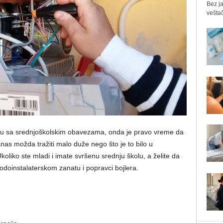
Bez ja
veštač
 kraju sa srednjoškolskim obavezama, onda je pravo vreme da
anas možda tražiti malo duže nego što je to bilo u
koliko ste mladi i imate svršenu srednju školu, a želite da
vodoinstalaterskom zanatu i popravci bojlera.