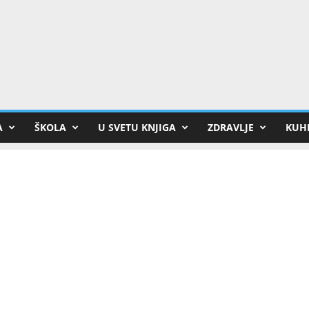
A
ŠKOLA
U SVETU KNJIGA
ZDRAVLJE
KUHI