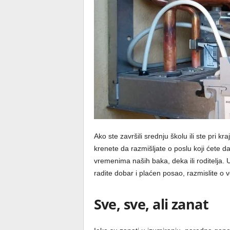
Ako ste završili srednju školu ili ste pri
krenete da razmišljate o poslu koji ćete d
vremenima naših baka, deka ili roditelja. U
radite dobar i plaćen posao, razmislite o 
Sve, sve, ali zanat