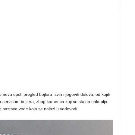
umeva opšti pregled bojlera svih njegovih delova, od kojih
 za servisom bojlera, zbog kamenca koji se stalno nakuplja
og sastava vode koja se nalazi u vodovodu.