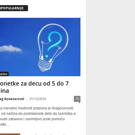
JPOPULARNIJE
netke
onetke za decu od 5 do 7
ina
ag Konatarević
-
31/12/2016
15
ca narodne mudrosti prepuna je dragocenosti.
 od načina da podstaknete dete da razmišlja a
 bude zabavno i zanimljivo jeste pomoću
tki....