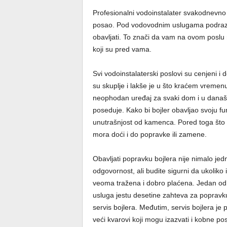
Profesionalni vodoinstalater svakodnevno i
posao. Pod vodovodnim uslugama podrazum
obavljati. To znači da vam na ovom poslu 
koji su pred vama.
Svi vodoinstalaterski poslovi su cenjeni i
su skuplje i lakše je u što kraćem vremenu
neophodan uređaj za svaki dom i u današ
poseduje. Kako bi bojler obavljao svoju funk
unutrašnjost od kamenca. Pored toga što s
mora doći i do popravke ili zamene.
Obavljati popravku bojlera nije nimalo jed
odgovornost, ali budite sigurni da ukoliko 
veoma tražena i dobro plaćena. Jedan od n
usluga jestu desetine zahteva za poprav
servis bojlera. Međutim, servis bojlera je 
veći kvarovi koji mogu izazvati i kobne po