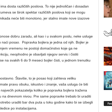
ma dosta različitih poslova. To nije jednoličan i dosadan
eva se širok spektar različitih poslova koji se mogu
nikada neće biti monotono, jer stalno imate nove izazove
 donose dobru zaradu, ali kao i u svakom poslu, neke usluge
 naći posao. Popravka bojlera je jedna od njih. Bojler je
njem vremenu ne postoji domaćinstvo koje ga ne
ciju, neophodno je obavljati njegov servis i čistiti
e na svakih 6 do 9 meseci bojler čisti, u jednom trenutku
nostavno. Štaviše, to je posao koji zahteva veliku
imate pravu obuku, iskustvo i znanje, vaša usluga će biti
ajvećih pokazatelja koliko je popravka bojlera tražena
ku na dnevnom
nivou. Pre same popravke trebalo bi uraditi
potrebo uraditi bar dva puta u toku godine kako bi se izbegli
Fa
sledice po instalacijama.