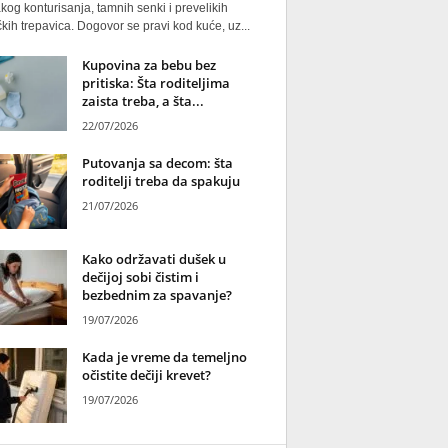
kog konturisanja, tamnih senki i prevelikih
kih trepavica. Dogovor se pravi kod kuće, uz...
Kupovina za bebu bez
pritiska: Šta roditeljima
zaista treba, a šta...
22/07/2026
Putovanja sa decom: šta
roditelji treba da spakuju
21/07/2026
Kako održavati dušek u
dečijoj sobi čistim i
bezbednim za spavanje?
19/07/2026
Kada je vreme da temeljno
očistite dečiji krevet?
19/07/2026