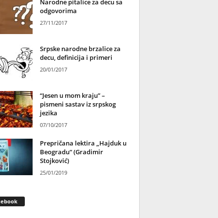
Narodne pitalice za decu sa
odgovorima
27/11/2017
Srpske narodne brzalice za
decu, definicija i primeri
20/01/2017
“Jesen u mom kraju” –
pismeni sastav iz srpskog
jezika
07/10/2017
Prepričana lektira „Hajduk u
Beogradu“ (Gradimir
Stojković)
25/01/2019
cebook