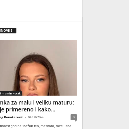
JNOVIJE
 i mamin kutak
nka za malu i veliku maturu:
 je primereno i kako...
ag Konatarević
-
04/08/2026
0
rnaest godina: nežan ten, maskara, roze usne.