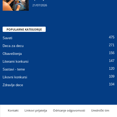
21/07/2026
POPULARNE KATEGORIJE
475
Saveti
271
Deca za decu
156
Obaveštenja
147
Literarni konkursi
120
Sastavi - teme
109
Likovni konkursi
104
Zdravlje dece
Kontakt
Linkovi prijatelja
Odricanje odgovornosti
Urednički tim