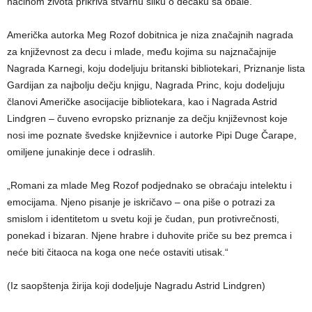
načinom života prikriva stvarnu sliku o dečaku sa obale.
Američka autorka Meg Rozof dobitnica je niza značajnih nagrada
za književnost za decu i mlade, među kojima su najznačajnije
Nagrada Karnegi, koju dodeljuju britanski bibliotekari, Priznanje lista
Gardijan za najbolju dečju knjigu, Nagrada Princ, koju dodeljuju
članovi Američke asocijacije bibliotekara, kao i Nagrada Astrid
Lindgren – čuveno evropsko priznanje za dečju književnost koje
nosi ime poznate švedske književnice i autorke Pipi Duge Čarape,
omiljene junakinje dece i odraslih.
„Romani za mlade Meg Rozof podjednako se obraćaju intelektu i
emocijama. Njeno pisanje je iskričavo – ona piše o potrazi za
smislom i identitetom u svetu koji je čudan, pun protivrečnosti,
ponekad i bizaran. Njene hrabre i duhovite priče su bez premca i
neće biti čitaoca na koga one neće ostaviti utisak.“
(Iz saopštenja žirija koji dodeljuje Nagradu Astrid Lindgren)