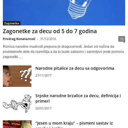
Zagonetke
Zagonetke za decu od 5 do 7 godina
Predrag Konatarević
-
31/12/2016
15
Riznica narodne mudrosti prepuna je dragocenosti. Jedan od načina da
podstaknete dete da razmišlja a da to bude zabavno i zanimljivo jeste pomoću
zagonetki....
Narodne pitalice za decu sa odgovorima
27/11/2017
Srpske narodne brzalice za decu, definicija i
primeri
20/01/2017
“Jesen u mom kraju” – pismeni sastav iz