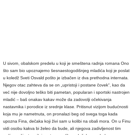
U sivom, obalskom predelu u koji je smeštena radnja romana Ono
što sam bio upoznajemo šesnaestogodišnjeg mladića koji je poslat
u koledž Sveti Osvald pošto je izbačen iz dva prethodna internata.
Njegov otac zahteva da se on „upristoji i postane čovek“, kao da
već nije dovoljno teško biti pametan, popularan i sportski nastrojen
mladić – baš onakav kakav može da zadovolji očekivanja
nastavnika i porodice iz srednje klase. Pritisnut vizijom budućnosti
koja mu je nametnuta, on pronalazi beg od svega toga kada
upozna Fina, dečaka koji živi sam u kolibi na obali mora. On u Finu
vidi osobu kakva bi želeo da bude, ali njegova zadivljenost tim