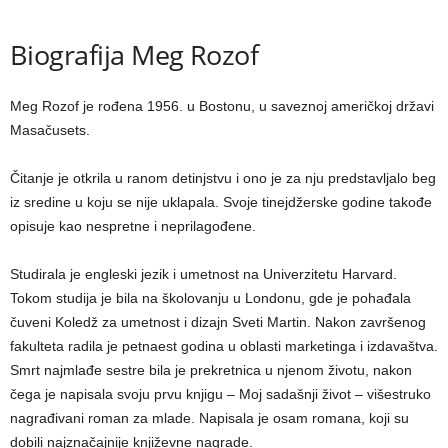
Biografija Meg Rozof
Meg Rozof je rođena 1956. u Bostonu, u saveznoj američkoj državi
Masačusets.
Čitanje je otkrila u ranom detinjstvu i ono je za nju predstavljalo beg
iz sredine u koju se nije uklapala. Svoje tinejdžerske godine takođe
opisuje kao nespretne i neprilagođene.
Studirala je engleski jezik i umetnost na Univerzitetu Harvard.
Tokom studija je bila na školovanju u Londonu, gde je pohađala
čuveni Koledž za umetnost i dizajn Sveti Martin. Nakon završenog
fakulteta radila je petnaest godina u oblasti marketinga i izdavaštva.
Smrt najmlađe sestre bila je prekretnica u njenom životu, nakon
čega je napisala svoju prvu knjigu – Moj sadašnji život – višestruko
nagrađivani roman za mlade. Napisala je osam romana, koji su
dobili najznačajnije književne nagrade.