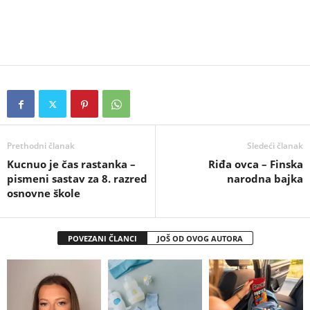
Prethodni članak
Sledeći članak
Kucnuo je čas rastanka –
Riđa ovca – Finska
pismeni sastav za 8. razred
narodna bajka
osnovne škole
POVEZANI ČLANCI
JOŠ OD OVOG AUTORA