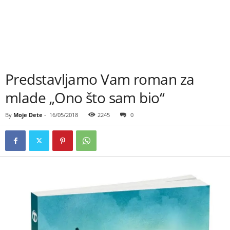
Predstavljamo Vam roman za
mlade „Ono što sam bio“
By
Moje Dete
-
16/05/2018
2245
0