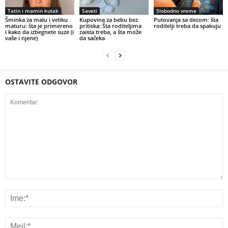
Tatin i mamin kutak
Saveti
Slobodno vreme
Šminka za malu i veliku
Kupovina za bebu bez
Putovanja sa decom: šta
maturu: šta je primereno
pritiska: Šta roditeljima
roditelji treba da spakuju
i kako da izbegnete suze (i
zaista treba, a šta može
vaše i njene)
da sačeka
OSTAVITE ODGOVOR