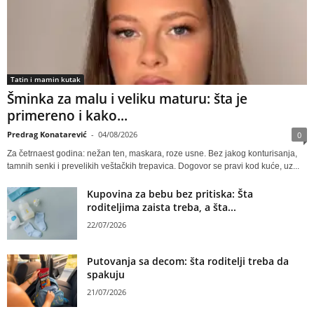
Tatin i mamin kutak
Šminka za malu i veliku maturu: šta je
primereno i kako...
Predrag Konatarević
-
04/08/2026
0
Za četrnaest godina: nežan ten, maskara, roze usne. Bez jakog konturisanja,
tamnih senki i prevelikih veštačkih trepavica. Dogovor se pravi kod kuće, uz...
Kupovina za bebu bez pritiska: Šta
roditeljima zaista treba, a šta...
22/07/2026
Putovanja sa decom: šta roditelji treba da
spakuju
21/07/2026