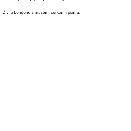
Živi u Londonu s mužem, ćerkom i psima.