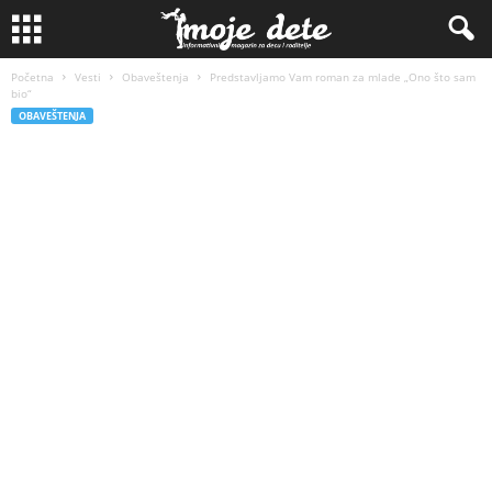
Početna
Vesti
Obaveštenja
Predstavljamo Vam roman za mlade „Ono što sam
bio“
OBAVEŠTENJA