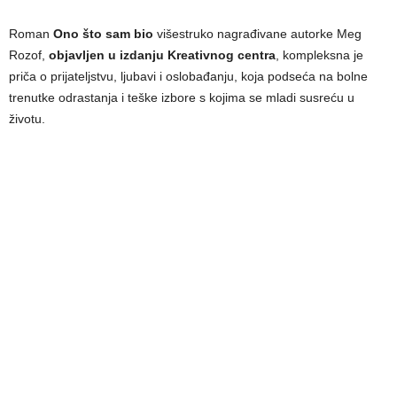
Roman
Ono što sam bio
višestruko nagrađivane autorke Meg
Rozof,
objavljen u izdanju Kreativnog centra
, kompleksna je
priča o prijateljstvu, ljubavi i oslobađanju, koja podseća na bolne
trenutke odrastanja i teške izbore s kojima se mladi susreću u
životu.