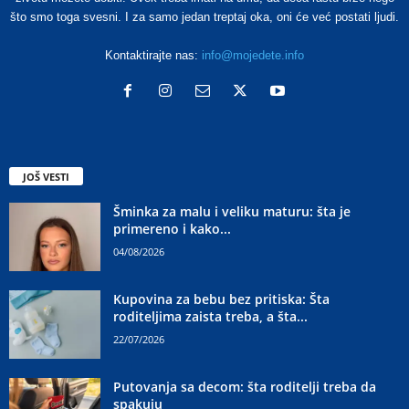
što smo toga svesni. I za samo jedan treptaj oka, oni će već postati ljudi.
Kontaktirajte nas:
info@mojedete.info
JOŠ VESTI
Šminka za malu i veliku maturu: šta je
primereno i kako...
04/08/2026
Kupovina za bebu bez pritiska: Šta
roditeljima zaista treba, a šta...
22/07/2026
Putovanja sa decom: šta roditelji treba da
spakuju