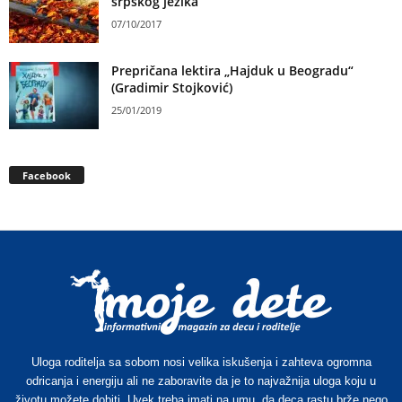
srpskog jezika
07/10/2017
Prepričana lektira „Hajduk u Beogradu“
(Gradimir Stojković)
25/01/2019
Facebook
Uloga roditelja sa sobom nosi velika iskušenja i zahteva ogromna
odricanja i energiju ali ne zaboravite da je to najvažnija uloga koju u
životu možete dobiti. Uvek treba imati na umu, da deca rastu brže nego