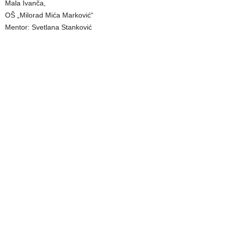
Mala Ivanča,
OŠ „Milorad Mića Marković“
Mentor: Svetlana Stanković