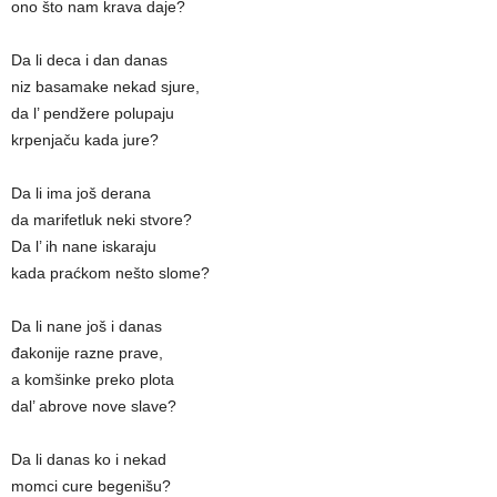
ono što nam krava daje?
Da li deca i dan danas
niz basamake nekad sjure,
da l’ pendžere polupaju
krpenjaču kada jure?
Da li ima još derana
da marifetluk neki stvore?
Da l’ ih nane iskaraju
kada praćkom nešto slome?
Da li nane još i danas
đakonije razne prave,
a komšinke preko plota
dal’ abrove nove slave?
Da li danas ko i nekad
momci cure begenišu?