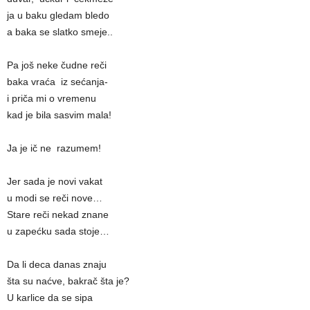
ja u baku gledam bledo
a baka se slatko smeje..
Pa još neke čudne reči
baka vraća iz sećanja-
i priča mi o vremenu
kad je bila sasvim mala!
Ja je ič ne razumem!
Jer sada je novi vakat
u modi se reči nove…
Stare reči nekad znane
u zapećku sada stoje…
Da li deca danas znaju
šta su naćve, bakrač šta je?
U karlice da se sipa