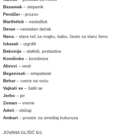
Basamak
– stepenik
Pendžer
– prozov
Marifetluk
– nestašluk
Deran
– nestašan dečak
Nana
– stara reč za majku, babu, često za staru ženu
Iskarati
– izgrditi
Đakonije
– slatkiši, poslastice
Komšinke
– komšinice
Abrovi
– vesti
Begenisati
– simpatisati
Behar
– cveće na voću
Vajkati se
– žaliti se
Jerbo
– jer
Zeman
– vreme
Adeti
– običaji
Ambari
– prostor za smeštaj kukuruza
JOVANA GLIŠIĆ 6/1