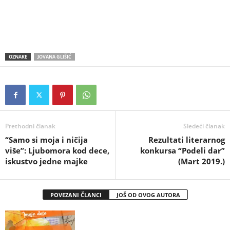
OZNAKE
JOVANA GLIŠIĆ
Prethodni članak
Sledeći članak
“Samo si moja i ničija
Rezultati literarnog
više”: Ljubomora kod dece,
konkursa “Podeli dar”
iskustvo jedne majke
(Mart 2019.)
POVEZANI ČLANCI
JOŠ OD OVOG AUTORA