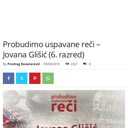
Probudimo uspavane reči –
Jovana Glišić (6. razred)
By
Predrag Konatarević
-
09/04/2019
2327
0