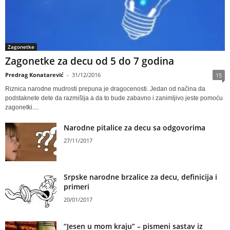
Zagonetke
Zagonetke za decu od 5 do 7 godina
Predrag Konatarević
-
31/12/2016
15
Riznica narodne mudrosti prepuna je dragocenosti. Jedan od načina da
podstaknete dete da razmišlja a da to bude zabavno i zanimljivo jeste pomoću
zagonetki....
Narodne pitalice za decu sa odgovorima
27/11/2017
Srpske narodne brzalice za decu, definicija i
primeri
20/01/2017
“Jesen u mom kraju” – pismeni sastav iz