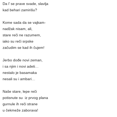
Da l’ se prave svade, slavlјa
kad behari zamirišu?
Kome sada da se vajkam-
nadžak nisam, ali,
stare reči ne razumem,
iako su reči srpske
začudim se kad ih čujem!
Jerbo dođe novi zeman,
i sa njim i novi adeti…
nestalo je basamaka
nesali su i ambari…
Naše stare, lepe reči
potisnute su iz prvog plana
gurnule ih reči strane
u čekmeže zaborava!