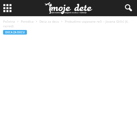
Početna
Porodica
Deca za decu
Probudimo uspavane reči – Jovana Glišić (6.
razred)
DECA ZA DECU