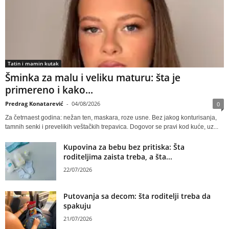
Tatin i mamin kutak
Šminka za malu i veliku maturu: šta je
primereno i kako...
Predrag Konatarević
-
04/08/2026
0
Za četrnaest godina: nežan ten, maskara, roze usne. Bez jakog konturisanja,
tamnih senki i prevelikih veštačkih trepavica. Dogovor se pravi kod kuće, uz...
Kupovina za bebu bez pritiska: Šta
roditeljima zaista treba, a šta...
22/07/2026
Putovanja sa decom: šta roditelji treba da
spakuju
21/07/2026