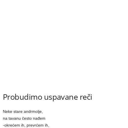
Probudimo uspavane reči
Neke stare andrmolјe,
na tavanu često nađem
-okrećem ih, prevrćem ih,