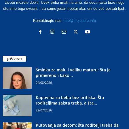
životu možete dobiti. Uvek treba imati na umu, da deca rastu brže nego
što smo toga svesni. I za samo jedan treptaj oka, oni će već postati ljudi.
Kontaktirajte nas:
info@mojedete.info
JOŠ VESTI
Šminka za malu i veliku maturu: šta je
primereno i kako...
04/08/2026
Kupovina za bebu bez pritiska: Šta
roditeljima zaista treba, a šta...
22/07/2026
Putovanja sa decom: šta roditelji treba da