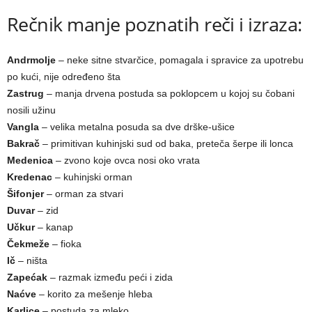
Rečnik manje poznatih reči i izraza:
Andrmolјe
– neke sitne stvarčice, pomagala i spravice za upotrebu
po kući, nije određeno šta
Zastrug
– manja drvena postuda sa poklopcem u kojoj su čobani
nosili užinu
Vangla
– velika metalna posuda sa dve drške-ušice
Bakrač
– primitivan kuhinjski sud od baka, preteča šerpe ili lonca
Medenica
– zvono koje ovca nosi oko vrata
Kredenac
– kuhinjski orman
Šifonjer
– orman za stvari
Duvar
– zid
Učkur
– kanap
Čekmeže
– fioka
Ič
– ništa
Zapećak
– razmak između peći i zida
Naćve
– korito za mešenje hleba
Karlice
– postuda za mleko