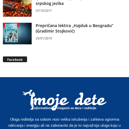
srpskog jezika
07/10/2017
Prepričana lektira „Hajduk u Beogradu“
(Gradimir Stojković)
25/01/2019
Facebook
Uloga roditelja sa sobom nosi velika iskušenja i zahteva ogromna
odricanja i energiju ali ne zaboravite da je to najvažnija uloga koju u