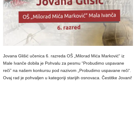
Jovana Glišić učenica 6. razreda OŠ „Milorad Mića Marković“ iz
Male Ivanče dobila je Pohvalu za pesmu “Probudimo uspavane
reči” na našem konkursu pod nazivom „Probudimo uspavane reči“.
Ovaj rad je pohvaljen u kategoriji starijih osnovaca. Čestitke Jovani!