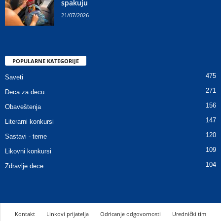
spakuju
21/07/2026
POPULARNE KATEGORIJE
475
Saveti
271
Deca za decu
156
Obaveštenja
147
Literarni konkursi
120
Sastavi - teme
109
Likovni konkursi
104
Zdravlje dece
Kontakt
Linkovi prijatelja
Odricanje odgovornosti
Urednički tim