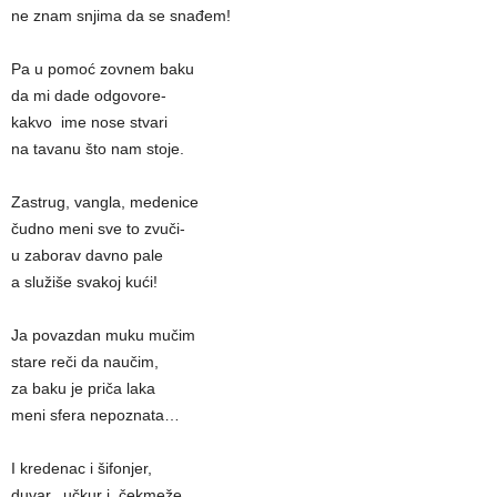
ne znam snjima da se snađem!
Pa u pomoć zovnem baku
da mi dade odgovore-
kakvo ime nose stvari
na tavanu što nam stoje.
Zastrug, vangla, medenice
čudno meni sve to zvuči-
u zaborav davno pale
a služiše svakoj kući!
Ja povazdan muku mučim
stare reči da naučim,
za baku je priča laka
meni sfera nepoznata…
I kredenac i šifonjer,
duvar, učkur i čekmeže